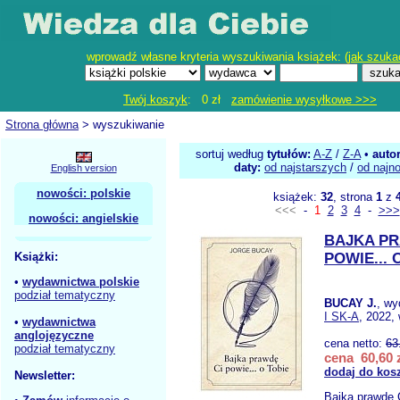
wprowadź własne kryteria wyszukiwania książek: (
jak szuka
Twój koszyk
: 0 zł
zamówienie wysyłkowe >>>
Strona główna
> wyszukiwanie
sortuj według
tytułów:
A-Z
/
Z-A
•
auto
daty:
od najstarszych
/
od najn
English version
nowości: polskie
książek:
32
, strona
1
z
<<<
-
1
2
3
4
-
>>>
nowości: angielskie
BAJKA PR
Książki:
POWIE... 
•
wydawnictwa polskie
podział tematyczny
BUCAY J.
, w
I SK-A
, 2022,
•
wydawnictwa
anglojęzyczne
cena netto:
63
podział tematyczny
cena 60,60 
dodaj do kos
Newsletter:
Bajka prawdę C