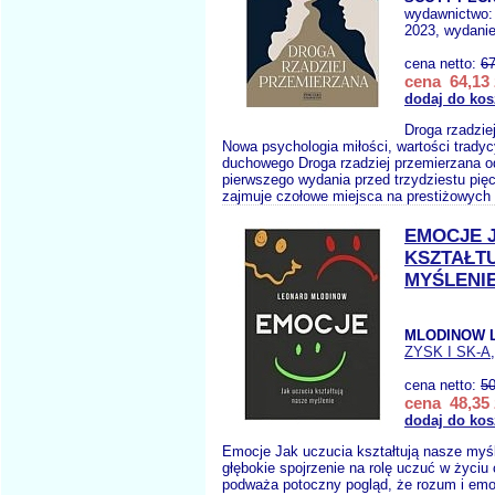
wydawnictwo
2023, wydanie
cena netto:
67
cena 64,13 
dodaj do kos
Droga rzadzie
Nowa psychologia miłości, wartości tradyc
duchowego Droga rzadziej przemierzana o
pierwszego wydania przed trzydziestu pięc
zajmuje czołowe miejsca na prestiżowych l
EMOCJE 
KSZTAŁT
MYŚLENI
MLODINOW L
ZYSK I SK-A
cena netto:
50
cena 48,35 
dodaj do kos
Emocje Jak uczucia kształtują nasze myś
głębokie spojrzenie na rolę uczuć w życiu
podważa potoczny pogląd, że rozum i emo