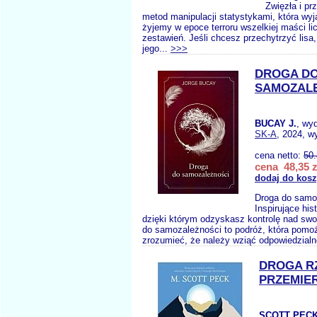
Zwięzła i pr
metod manipulacji statystykami, która wyj
żyjemy w epoce terroru wszelkiej maści l
zestawień. Jeśli chcesz przechytrzyć lisa
jego...
>>>
DROGA D
SAMOZAL
BUCAY J.
, wy
SK-A
, 2024, w
cena netto:
50
cena 48,35 z
dodaj do kos
Droga do samo
Inspirujące his
dzięki którym odzyskasz kontrolę nad s
do samozależności to podróż, która pom
zrozumieć, że należy wziąć odpowiedzialn
DROGA R
PRZEMIE
SCOTT PECK