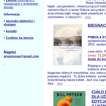
•
Zamów
informacje o
Nowe interpre
nowościach z wybranego
bajek i przypowieści, towarzyszących lud
tematu
zamierzchłych czasów Dobrze wszystkim
dzieciństwa bajki mogą wiele powiedzieć 
Informacje:
zachowaniu: o naszych l...
>>>
•
sposoby płatności i
dostawy
BIEGNĄC
•
kontakt
PINKOLA ES
•
Cookies na stronie
wydawnictwo
2023, wydani
cena netto:
7
Napisz
cena 71,24
propresssp@gmail.com
dodaj do ko
Biegnąca z w
kobiecie drze
bogactwo dobrych instynktów, moc twórcz
prastara mądrość. To dzika kobieta, symbo
instynktowną naturę kobiet. Jest ona zagr
dary...
>>>
CIAŁO
DLA U
EDYCJ