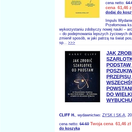
cena netto:
64.
cena 61,46 z
dodaj do kosz
Impuls Wydanie
Przełomowa ks
wykorzystaniu zdobyczy nowej nauki – arc
– do podejmowania lepszych życiowych de
zmienił sposób, w jaki patrzą na świat pos
sp...
>>>
JAK ZROB
SZARLOT
PODSTAW
POSZUKIW
PRZEPISU
WSZECHŚ
POWSTAN
DO WIELK
WYBUCHU
CLIFF H.
, wydawnictwo:
ZYSK I SK-A
, 2
Twoja cena 61,46 zł
cena netto:
64.69
do koszyka