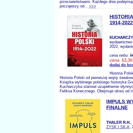
przeciwieństwami. Każdego dnia podejmuje
począwszy od...
>>>
HISTORIA
1914-2022
KUCHARCZY
wydawnictwo
2022, wydanie
cena netto:
5
cena 53,30 
dodaj do ko
Historia Pols
Historia Polski od pierwszej wojny świato
Książka wybitnego polskiego historyka Gr
Kucharczyka stanowi uzupełnienie słynnyc
Feliksa Konecznego. Obejmuje okres od 
IMPULS W
FINALNE
THALER R.H.
,
ZYSK I SK-A
, 