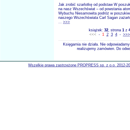
Jak zrobić szarlotkę od podstaw W poszuk
na nasz Wszechświat – od powstania ato
Wybuchu Niesamowita podróż w poszukiw
naszego Wszechświata Carl Sagan zażart
...
>>>
książek:
32
, strona
1
z
<<<
-
1
2
3
4
-
>>>
Księgarnia nie działa. Nie odpowiadamy 
realizujemy zamówien. Do odwol
Wszelkie prawa zastrzeżone PROPRESS sp. z o.o. 2012-2