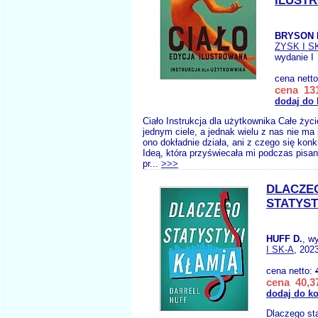
ILUST
BRYSON 
ZYSK I S
wydanie I
cena nett
cena 131
dodaj do
Ciało Instrukcja dla użytkownika Całe ży
jednym ciele, a jednak wielu z nas nie ma p
ono dokładnie działa, ani z czego się konk
Ideą, która przyświecała mi podczas pisani
pr...
>>>
DLACZE
STATYST
HUFF D.
, w
I SK-A
, 202
cena netto:
cena 40,37
dodaj do k
Dlaczego sta