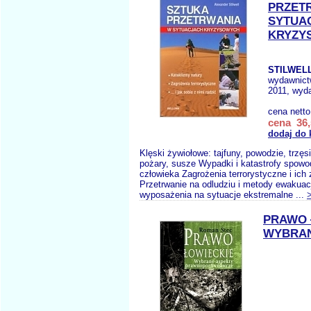
PRZET
SYTUA
KRYZY
STILWELL
wydawnic
2011, wyda
cena nett
cena 36,
dodaj do 
Klęski żywiołowe: tajfuny, powodzie, trzęsi
pożary, susze Wypadki i katastrofy spow
człowieka Zagrożenia terrorystyczne i ich
Przetrwanie na odludziu i metody ewakuac
wyposażenia na sytuacje ekstremalne ...
PRAWO 
WYBRAN