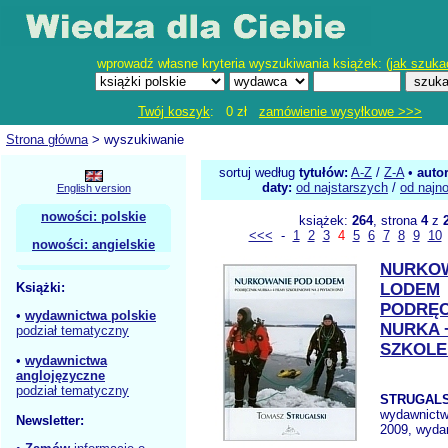
wprowadź własne kryteria wyszukiwania książek: (
jak szuka
Twój koszyk
: 0 zł
zamówienie wysyłkowe >>>
Strona główna
> wyszukiwanie
sortuj według
tytułów:
A-Z
/
Z-A
•
auto
daty:
od najstarszych
/
od najn
English version
nowości: polskie
książek:
264
, strona
4
z
<<<
-
1
2
3
4
5
6
7
8
9
10
nowości: angielskie
NURKOW
Książki:
LODEM
PODRĘC
•
wydawnictwa polskie
NURKA +
podział tematyczny
SZKOLE
•
wydawnictwa
anglojęzyczne
podział tematyczny
STRUGALS
wydawnict
Newsletter:
2009, wydan