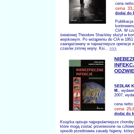
cena netto
cena 33,
dodaj do 
Publikacja 
kontrowers
CIA. W cza
światowej Theodore Shackley służył w ko
wojskowym. Po wstąpieniu do CIA w 1951 
zaangażowany w najważniejsze operacje
czasów zimnej wojny. Ksi...
>>>
NIEBEZ
INFEKC
ODZWI
SEDLAK K
M.
, wydaw
2007, wyda
cena netto
cena 25,6
dodaj do 
Książka opisuje najpopularniejsze chorob
które mogą zostać przeniesione na człow
sposób przedstawia zasady higieny, który