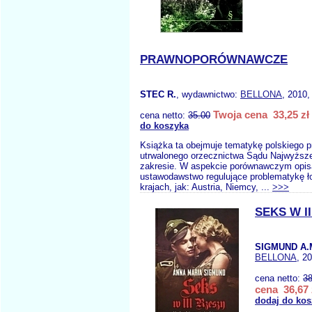
PRAWNOPORÓWNAWCZE
STEC R.
, wydawnictwo:
BELLONA
, 2010,
Twoja cena 33,25 zł
cena netto:
35.00
do koszyka
Książka ta obejmuje tematykę polskiego p
utrwalonego orzecznictwa Sądu Najwyższ
zakresie. W aspekcie porównawczym opis
ustawodawstwo regulujące problematykę ł
krajach, jak: Austria, Niemcy, ...
>>>
SEKS W I
SIGMUND A.
BELLONA
, 2
cena netto:
38
cena 36,67 
dodaj do kos