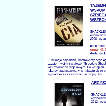
TAJEMNI
WSPOMN
SZPIEG
WSZEC
SHACKLEY
wydawnict
2008, wydan
cena netto
cena 43,2
dodaj do 
Publikacja najbardziej kontrowersyjnego 
czasie II wojny światowej Th eodore Shack
kontrwywiadzie wojskowym. Po wstąpieni
roku był zaangażowany w najważniejsze o
wywiadowcze czasów zimnej wojny. Ksi..
ARCYSZ
SHACKLEY
wydawnict
2012, wyda