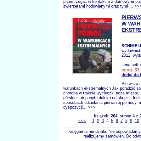
przestrzegać w kontakcie z domowymi pup
zwierzętami hodowlanymi oraz tymi ...
>>
PIERW
W WAR
EKSTR
SCHIMEL
wydawnic
2012, wyda
cena nett
cena 37,
dodaj do 
Pierwsza 
warunkach ekstremalnych Jak poradzić so
choroba w trakcie wycieczki poza miasto,
górskiej lub pobytu daleko od skupisk lud
sposobach udzielania pierwszej pomocy, 
dyspozycji...
>>>
książek:
264
, strona
4
z
<<<
-
1
2
3
4
5
6
7
8
9
10
Księgarnia nie działa. Nie odpowiadamy 
realizujemy zamówien. Do odwol