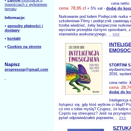
•
Zamów
informacje o
cena netto
nowościach z wybranego
cena 78,95 zł
+ 5% vat -
dodaj do kos
tematu
Nurkowanie pod lodem Podręcznik nurka +
Informacje:
szkoleniowe Filmy i podręcznik zawierają
trzeba wiedzieć, żeby bezpiecznie nurkow
•
sposoby płatności i
wycinanie przerębla różnymi sposobami, z
dostawy
stanowiska asekuracyjnego, ...
>>>
•
kontakt
INTELIG
•
Cookies na stronie
EMOSOC
Napisz
STORTINI S
propresssp@gmail.com
wydawnictw
2016, wydani
cena netto:
cena 28,74
dodaj do ko
Inteligencja
Irytujesz się, gdy ktoś wytknie ci błąd? P
co inni o tobie myślą? Czujesz, że ludzie 
Często się stresujesz? Jeśli na przynajmni
pytań odpowiedziałeś poprawnie,...
>>>
SZTUK