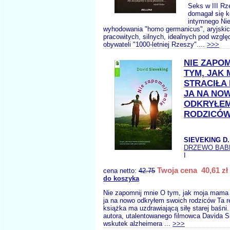
Seks w III Rz
domagał się ko
intymnego Ni
wyhodowania "homo germanicus", aryjskic
pracowitych, silnych, idealnych pod wzg
obywateli "1000-letniej Rzeszy"....
>>>
NIE ZAPOM
TYM, JAK
STRACIŁA 
JA NA NO
ODKRYŁEM
RODZICÓ
SIEVEKING D.
DRZEWO BAB
I
Twoja cena 40,61 zł
cena netto:
42.75
do koszyka
Nie zapomnij mnie O tym, jak moja mama s
ja na nowo odkryłem swoich rodziców Ta r
książka ma uzdrawiającą siłę starej baśni
autora, utalentowanego filmowca Davida S
wskutek alzheimera ...
>>>