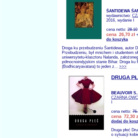
ŚANTIDEWA ŚA
wydawnictwo:
CZ
2016, wydanie I
cena netto:
28.10
cena 26,70 zł
+
do koszyka
Droga ku przebudzeniu Śantidewa, autor D
Przebudzeniu, był mnichem i studentem s
uniwersytetu-klasztoru Nalanda, założone
północnoindyjskim stanie Bihar. Droga ku
(Bodhicaryavatara) to jeden z...
>>>
DRUGA P
BEAUVOIR S.
CZARNA OW
I
cena netto:
76
cena 72,30 z
dodaj do kos
Druga płeć Drug
o sytuacji kobi