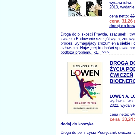
wydawnictwo:
2013, wydanie 
cena netto:
32
cena 31,26 
dodaj do kos
Droga do bliskości Prawda, szacunek i trw
związku Budowanie szczęśliwych, zdrowych
proces, wymagający zrozumienia siebie i 
człowieka. Najwięcej trudności sprawia na
podłoża problemu, kt...
>>>
DROGA DO
ŻYCIA PO
ĆWICZEŃ
BIOENER
LOWEN A. L
wydawnictwo:
2022, wydanie
cena netto:
34
cena 33,24 
dodaj do koszyka
Droga do pełni życia Podręcznik ćwiczeń 