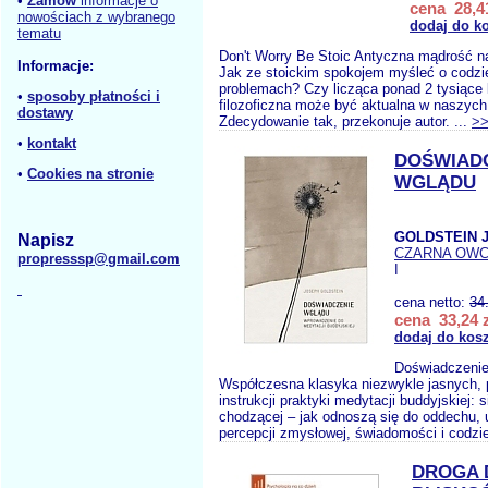
•
Zamów
informacje o
cena 28,41
nowościach z wybranego
dodaj do k
tematu
Don't Worry Be Stoic Antyczna mądrość n
Informacje:
Jak ze stoickim spokojem myśleć o codz
problemach? Czy licząca ponad 2 tysiące 
•
sposoby płatności i
filozoficzna może być aktualna w naszyc
dostawy
Zdecydowanie tak, przekonuje autor. ...
>
•
kontakt
DOŚWIAD
•
Cookies na stronie
WGLĄDU
GOLDSTEIN J
Napisz
CZARNA OW
propresssp@gmail.com
I
cena netto:
34
cena 33,24 z
dodaj do kos
Doświadczenie
Współczesna klasyka niezwykle jasnych, 
instrukcji praktyki medytacji buddyjskiej: s
chodzącej – jak odnoszą się do oddechu, 
percepcji zmysłowej, świadomości i codzi
DROGA 