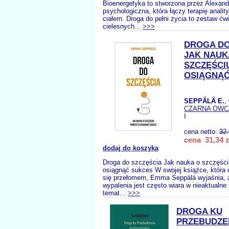
Bioenergetyka to stworzona przez Alexand
psychologiczna, która łączy terapię analit
ciałem. Droga do pełni życia to zestaw ćw
cielesnych...
>>>
DROGA DO
JAK NAUK
SZCZĘŚCI
OSIĄGNĄĆ
SEPPÄLÄ E.
,
CZARNA OWC
I
cena netto:
32
cena 31,34 z
dodaj do koszyka
Droga do szczęścia Jak nauka o szczęśc
osiągnąć sukces W swojej książce, która d
się przełomem, Emma Seppälä wyjaśnia, 
wypalenia jest często wiara w nieaktualne 
temat...
>>>
DROGA KU
PRZEBUDZE