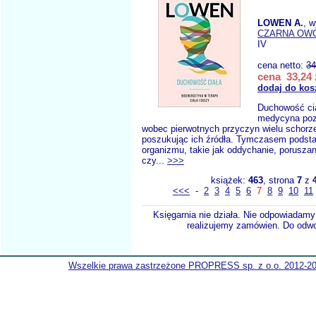
LOWEN A.
, 
CZARNA OW
IV
cena netto:
34
cena 33,24 
dodaj do kos
Duchowość ci
medycyna poz
wobec pierwotnych przyczyn wielu schorz
poszukując ich źródła. Tymczasem podst
organizmu, takie jak oddychanie, poruszan
czy...
>>>
książek:
463
, strona
7
z
<<<
-
2
3
4
5
6
7
8
9
10
11
Księgarnia nie działa. Nie odpowiadamy 
realizujemy zamówien. Do odwol
Wszelkie prawa zastrzeżone PROPRESS sp. z o.o. 2012-2