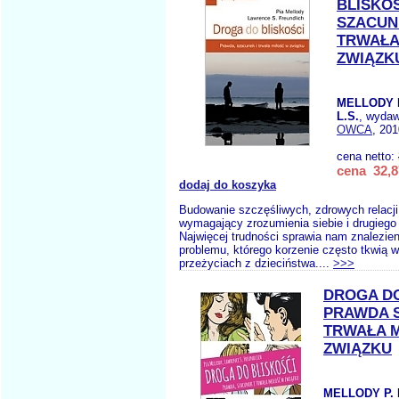
BLISKO
SZACUN
TRWAŁA
ZWIĄZK
MELLODY 
L.S.
, wyda
OWCA
, 201
cena netto:
cena 32,8
dodaj do koszyka
Budowanie szczęśliwych, zdrowych relacji 
wymagający zrozumienia siebie i drugiego
Najwięcej trudności sprawia nam znalezien
problemu, którego korzenie często tkwią 
przeżyciach z dzieciństwa....
>>>
DROGA DO
PRAWDA S
TRWAŁA 
ZWIĄZKU
MELLODY P. 