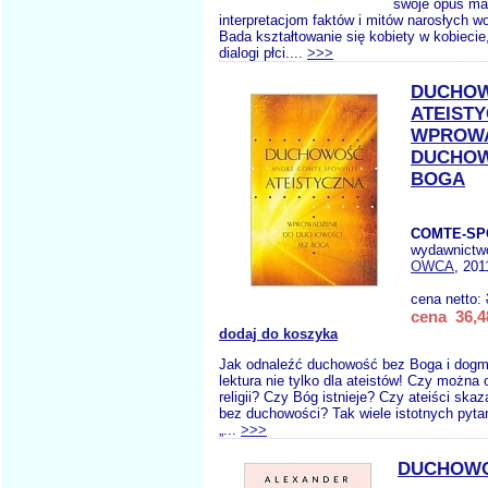
swoje opus ma
interpretacjom faktów i mitów narosłych wo
Bada kształtowanie się kobiety w kobiecie
dialogi płci....
>>>
DUCHO
ATEIST
WPROWA
DUCHOW
BOGA
COMTE-SP
wydawnictw
OWCA
, 201
cena netto:
cena 36,4
dodaj do koszyka
Jak odnaleźć duchowość bez Boga i dogm
lektura nie tylko dla ateistów! Czy można 
religii? Czy Bóg istnieje? Czy ateiści skaz
bez duchowości? Tak wiele istotnych pyt
„...
>>>
DUCHOWO