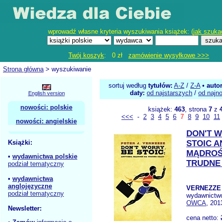
wprowadź własne kryteria wyszukiwania książek: (
jak szuka
Twój koszyk
: 0 zł
zamówienie wysyłkowe >>>
Strona główna
> wyszukiwanie
sortuj według
tytułów:
A-Z
/
Z-A
•
auto
daty:
od najstarszych
/
od najn
English version
nowości: polskie
książek:
463
, strona
7
z
<<<
-
2
3
4
5
6
7
8
9
10
11
nowości: angielskie
DON'T 
Książki:
STOIC 
MĄDROŚ
•
wydawnictwa polskie
TRUDNE
podział tematyczny
•
wydawnictwa
anglojęzyczne
VERNEZZE 
podział tematyczny
wydawnictw
OWCA
, 201
Newsletter:
cena netto: