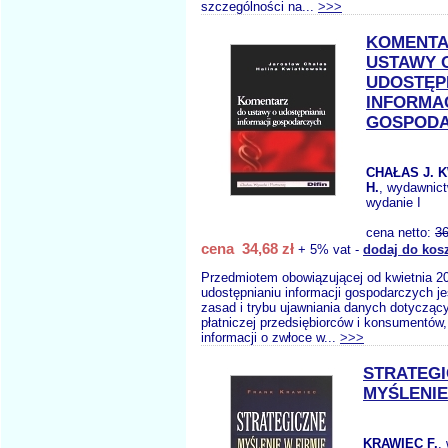
szczególności na...
>>>
KOMENTA
USTAWY 
UDOSTĘP
INFORMA
GOSPOD
CHAŁAS J. 
H.
, wydawnic
wydanie I
cena netto:
36
cena 34,68 zł
+ 5% vat -
dodaj do kos
Przedmiotem obowiązującej od kwietnia 20
udostępnianiu informacji gospodarczych je
zasad i trybu ujawniania danych dotycząc
płatniczej przedsiębiorców i konsumentów
informacji o zwłoce w...
>>>
STRATEG
MYŚLENIE
KRAWIEC F.
,