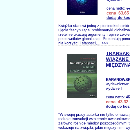
cena netto:
6
cena 63,65 
dodaj do ko
Książka stanowi jedną z pionierskich pr
ujęcia fascynującej problematyki globalizac
rzetelnie ukazują argumenty i opinie zwol
przeciwników globalizacji. Prezentują pon
nią korzyści i słabości,...
>>>
TRANSAK
WIĄZANE
MIĘDZY
BARANOWSK
wydawnictwo
wydanie I
cena netto:
45
cena 43,32 
dodaj do kos
"W swojej pracy autorka nie tylko omawia
rodzaje transakcji wzajemnie uwarunkowa
zarówno różnice między poszczególnymi tr
wskazuje na związki, jakie między nimi wy