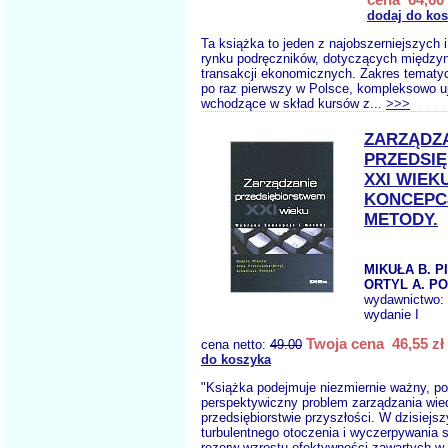
dodaj do ko
Ta książka to jeden z najobszerniejszych 
rynku podręczników, dotyczących między
transakcji ekonomicznych. Zakres tematy
po raz pierwszy w Polsce, kompleksowo u
wchodzące w skład kursów z...
>>>
ZARZĄDZ
PRZEDSI
XXI WIEK
KONCEPCJ
METODY.
MIKUŁA B. P
ORTYL A. PO
wydawnictwo:
wydanie I
Twoja cena 46,55 zł
cena netto:
49.00
do koszyka
"Książka podejmuje niezmiernie ważny, po
perspektywiczny problem zarządzania wie
przedsiębiorstwie przyszłości. W dzisiejs
turbulentnego otoczenia i wyczerpywania s
rezerw wzrostu efektywności zawartych w.