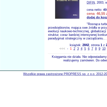
DIFIN
, 2003, 
cena netto:
49
cena 46,55 
dodaj do kos
"Rosnąca turb
przedsiębiorstw, mająca swe źródła w prz
ewolucji naukowo-technicznej, globalizacji
struktur, coraz bardziej intensywnej konkur
paradygmat strategiczny w zarządzaniu...
książek:
2842
, strona
1
z
<<<
-
1
2
3
4
5
6
7
8
9
10
Księgarnia nie działa. Nie odpowiadamy 
realizujemy zamówien. Do odwol
Wszelkie prawa zastrzeżone PROPRESS sp. z o.o. 2012-2