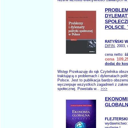
PROBLEM
DYLEMATY
SPOŁECZ
POLSCE. T
RATYŃSKI W
DIFIN
, 2003, 
cena netto:
1
cena 109,25
dodaj do ko
Wstęp Przekazuję do rąk Czytelnika obsze
traktującą o problemach i dylematach polit
Polsce. Jest to publikacja bardzo obszern
wyczerpuje wszystkich zagadnień z zakres
społecznej. Powstała w...
>>>
EKONOMI
GLOBALN
FLEJTERSKI 
wydawnictwo
wydanie I