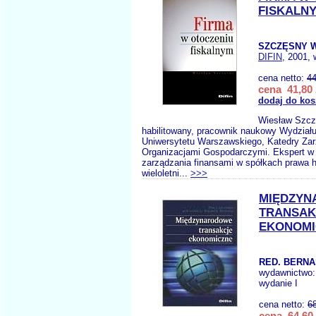
FISKALN
SZCZĘSNY W
DIFIN
, 2001, 
cena netto:
44
cena 41,80 
dodaj do kos
Wiesław Szcz
habilitowany, pracownik naukowy Wydział
Uniwersytetu Warszawskiego, Katedry Za
Organizacjami Gospodarczymi. Ekspert w 
zarządzania finansami w spółkach prawa 
wieloletni...
>>>
MIĘDZY
TRANSAK
EKONOMI
RED. BERNA
wydawnictwo
wydanie I
cena netto:
6
cena 64,60 