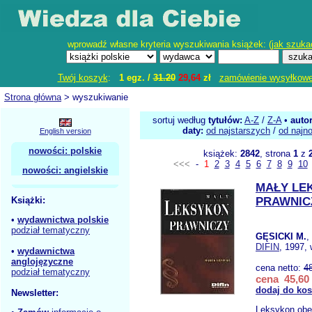
wprowadź własne kryteria wyszukiwania książek: (
jak szuka
Twój koszyk
:
1 egz. /
31.20
29,64
zł
zamówienie wysyłkow
Strona główna
> wyszukiwanie
sortuj według
tytułów:
A-Z
/
Z-A
•
auto
daty:
od najstarszych
/
od najn
English version
nowości: polskie
książek:
2842
, strona
1
z
<<<
-
1
2
3
4
5
6
7
8
9
10
nowości: angielskie
MAŁY LE
Książki:
PRAWNIC
•
wydawnictwa polskie
podział tematyczny
GĘSICKI M.
,
DIFIN
, 1997, 
•
wydawnictwa
anglojęzyczne
cena netto:
4
podział tematyczny
cena 45,60 
dodaj do ko
Newsletter:
Leksykon obe