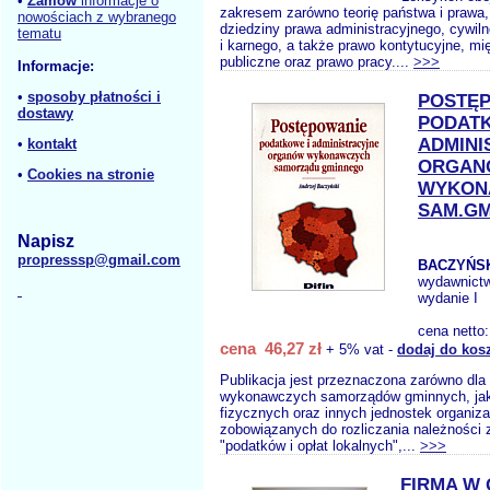
•
Zamów
informacje o
zakresem zarówno teorię państwa i prawa,
nowościach z wybranego
dziedziny prawa administracyjnego, cywil
tematu
i karnego, a także prawo kontytucyjne, m
publiczne oraz prawo pracy....
>>>
Informacje:
•
sposoby płatności i
POSTĘ
dostawy
PODATK
ADMINI
•
kontakt
ORGAN
•
Cookies na stronie
WYKON
SAM.GM
Napisz
propresssp@gmail.com
BACZYŃSK
wydawnict
wydanie I
cena netto
cena 46,27 zł
+ 5% vat -
dodaj do kos
Publikacja jest przeznaczona zarówno dla
wykonawczych samorządów gminnych, jak 
fizycznych oraz innych jednostek organiz
zobowiązanych do rozliczania należności z
"podatków i opłat lokalnych",...
>>>
FIRMA W