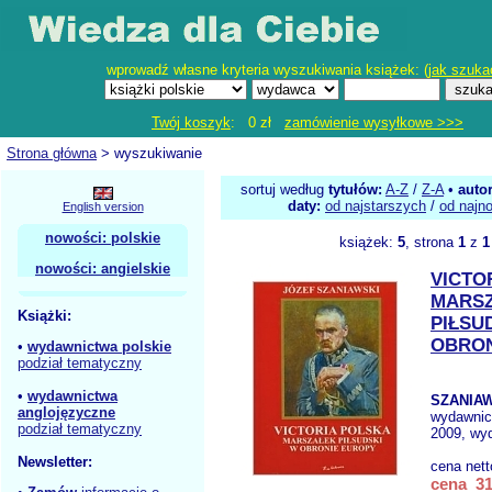
wprowadź własne kryteria wyszukiwania książek: (
jak szuka
Twój koszyk
: 0 zł
zamówienie wysyłkowe >>>
Strona główna
> wyszukiwanie
sortuj według
tytułów:
A-Z
/
Z-A
•
auto
daty:
od najstarszych
/
od najn
English version
nowości: polskie
książek:
5
, strona
1
z
1
nowości: angielskie
VICTO
MARS
Książki:
PIŁSU
OBRON
•
wydawnictwa polskie
podział tematyczny
•
wydawnictwa
SZANIAW
anglojęzyczne
wydawnic
podział tematyczny
2009, wyd
Newsletter:
cena net
cena 31