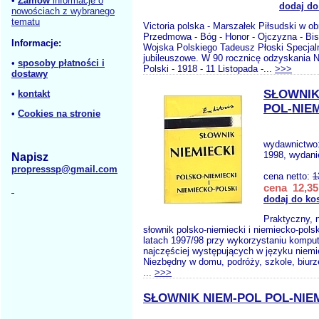
•
Zamów
informacje o
dodaj do
nowościach z wybranego
tematu
Victoria polska - Marszałek Piłsudski w ob
Przedmowa - Bóg - Honor - Ojczyzna - Bi
Informacje:
Wojska Polskiego Tadeusz Płoski Specjal
jubileuszowe. W 90 rocznicę odzyskania N
•
sposoby płatności i
Polski - 1918 - 11 Listopada -...
>>>
dostawy
SŁOWNIK
•
kontakt
POL-NIEM
•
Cookies na stronie
wydawnictwo
1998, wydani
Napisz
propresssp@gmail.com
cena netto:
1
cena 12,35
dodaj do ko
Praktyczny,
słownik polsko-niemiecki i niemiecko-pols
latach 1997/98 przy wykorzystaniu komput
najczęściej występujących w języku niemi
Niezbędny w domu, podróży, szkole, biurze
...
>>>
SŁOWNIK NIEM-POL POL-NIEM