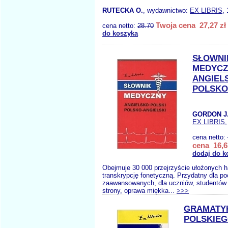
RUTECKA O.
, wydawnictwo:
EX LIBRIS
,
Twoja cena 27,27 zł
cena netto:
28.70
do koszyka
SŁOWNI
MEDYCZ
ANGIEL
POLSKO
GORDON J
EX LIBRIS
,
cena netto:
cena 16,6
dodaj do k
Obejmuje 30 000 przejrzyście ułożonych h
transkrypcję fonetyczną. Przydatny dla po
zaawansowanych, dla uczniów, studentów i
strony, oprawa miękka...
>>>
GRAMATY
POLSKIE