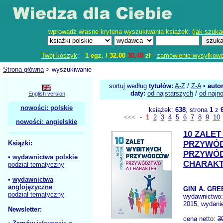
wprowadź własne kryteria wyszukiwania książek: (
jak szuka
Twój koszyk
:
1 egz. /
32.00
30,40
zł
zamówienie wysyłkow
Strona główna
> wyszukiwanie
sortuj według
tytułów:
A-Z
/
Z-A
•
auto
daty:
od najstarszych
/
od najn
English version
nowości: polskie
książek:
638
, strona
1
z
<<<
-
1
2
3
4
5
6
7
8
9
10
nowości: angielskie
10 ZALE
Książki:
PRZYWÓ
PRZYWÓ
•
wydawnictwa polskie
CHARAK
podział tematyczny
•
wydawnictwa
anglojęzyczne
GINI A. GRE
podział tematyczny
wydawnictwo
2015, wydanie
Newsletter:
cena netto:
3