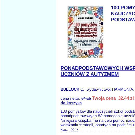
100 POM
NAUCZYC
PODSTAW
PONADPODSTAWOWYCH WS
UCZNIÓW Z AUTYZMEM
BULLOCK C.
, wydawnictwo:
HARMONIA
,
Twoja cena 32,44 zł
cena netto:
34.15
do koszyka
100 pomysłów dla nauczycieli szkół pods
ponadpodstawowych Wspomaganie uczni
Niniejsza książka ma na celu pomóc nau
wdrażaniu strategii, opartych na podejściu
któ...
>>>