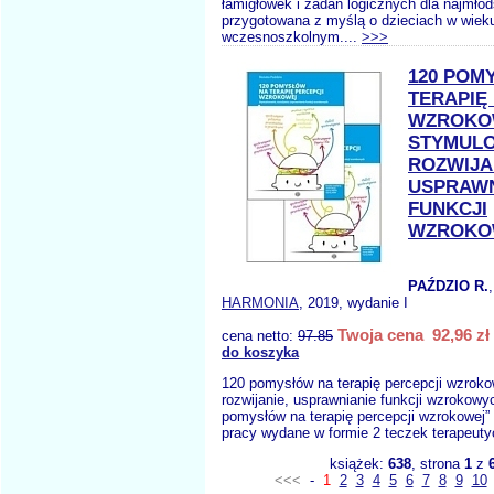
łamigłówek i zadań logicznych dla najmło
przygotowana z myślą o dzieciach w wiek
wczesnoszkolnym....
>>>
120 POM
TERAPIĘ
WZROKO
STYMUL
ROZWIJA
USPRAWN
FUNKCJI
WZROKO
PAŹDZIO R.
HARMONIA
, 2019, wydanie I
Twoja cena 92,96 zł
cena netto:
97.85
do koszyka
120 pomysłów na terapię percepcji wzrok
rozwijanie, usprawnianie funkcji wzrokowy
pomysłów na terapię percepcji wzrokowej” 
pracy wydane w formie 2 teczek terapeut
książek:
638
, strona
1
z
<<<
-
1
2
3
4
5
6
7
8
9
10