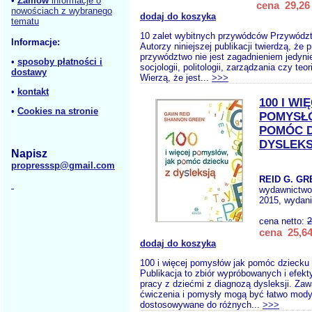
•
Zamów
informacje o
cena 29,26 
nowościach z wybranego
dodaj do koszyka
tematu
10 zalet wybitnych przywódców Przywództ
Informacje:
Autorzy niniejszej publikacji twierdzą, że
przywództwo nie jest zagadnieniem jedyni
•
sposoby płatności i
socjologii, politologii, zarządzania czy teori
dostawy
Wierzą, że jest...
>>>
•
kontakt
100 I WI
•
Cookies na stronie
POMYSŁ
POMÓC D
DYSLEK
Napisz
propresssp@gmail.com
REID G. GR
wydawnictw
2015, wydani
cena netto:
2
cena 25,64
dodaj do koszyka
100 i więcej pomysłów jak pomóc dziecku 
Publikacja to zbiór wypróbowanych i efek
pracy z dziećmi z diagnozą dysleksji. Zaw
ćwiczenia i pomysły mogą być łatwo mody
dostosowywane do różnych...
>>>