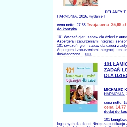
DELANEY T.
HARMONIA
, 2016, wydanie I
Twoja cena 25,98 zł
cena netto:
27.35
do koszyka
101 ćwiczeń gier i zabaw dla dzieci z au
Aspergera i zaburzeniami integracji senso
101 ćwiczeń, gier i zabaw dla dzieci z a
Aspergera i zaburzeniami integracji senso
doświadczona...
>>>
101 ŁAMI
ZADAŃ L
DLA DZIE
MICHALEC K
HARMONIA
,
cena netto:
1
cena 14,77 
dodaj do ko
101 łamigłówe
logicznych dla dzieci Niniejsza publikacja