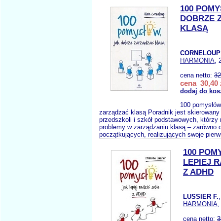
100 POM
DOBRZE 
KLASĄ
CORNELOUP 
HARMONIA
, 
cena netto:
32
cena 30,40 
dodaj do kos
100 pomysłów
zarządzać klasą Poradnik jest skierowany 
przedszkoli i szkół podstawowych, którzy
problemy w zarządzaniu klasą – zarówno 
początkujących, realizujących swoje pierw
100 POM
LEPIEJ R
Z ADHD
LUSSIER F.
HARMONIA
,
cena netto:
3