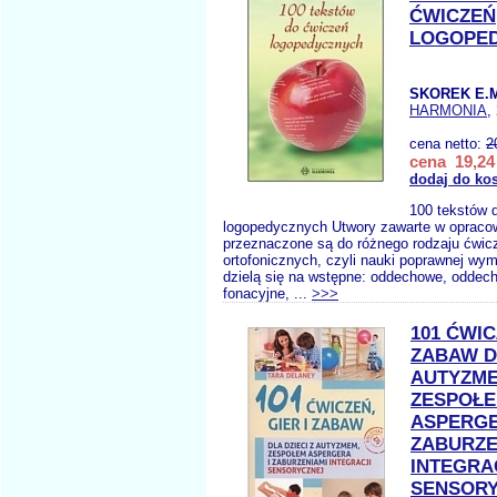
ĆWICZEŃ
LOGOPE
SKOREK E.
HARMONIA
,
cena netto:
2
cena 19,24 
dodaj do ko
100 tekstów 
logopedycznych Utwory zawarte w opraco
przeznaczone są do różnego rodzaju ćwic
ortofonicznych, czyli nauki poprawnej wy
dzielą się na wstępne: oddechowe, oddec
fonacyjne, ...
>>>
101 ĆWIC
ZABAW DL
AUTYZM
ZESPOŁ
ASPERGE
ZABURZE
INTEGRA
SENSOR