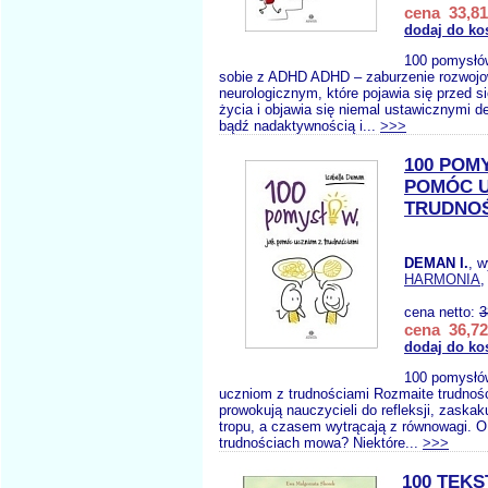
cena 33,81
dodaj do ko
100 pomysłów,
sobie z ADHD ADHD – zaburzenie rozwojo
neurologicznym, które pojawia się przed 
życia i objawia się niemal ustawicznymi d
bądź nadaktywnością i...
>>>
100 POM
POMÓC U
TRUDNOŚ
DEMAN I.
, 
HARMONIA
,
cena netto:
3
cena 36,72
dodaj do ko
100 pomysłó
uczniom z trudnościami Rozmaite trudnoś
prowokują nauczycieli do refleksji, zaskaku
tropu, a czasem wytrącają z równowagi. O
trudnościach mowa? Niektóre...
>>>
100 TEK