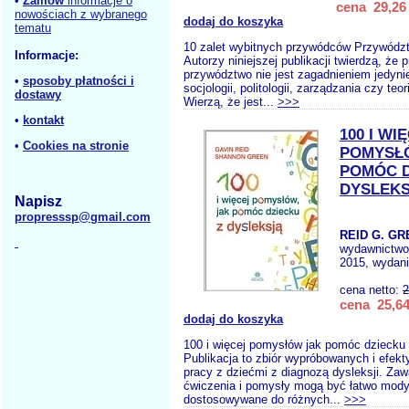
•
Zamów
informacje o
cena 29,26 
nowościach z wybranego
dodaj do koszyka
tematu
10 zalet wybitnych przywódców Przywództ
Informacje:
Autorzy niniejszej publikacji twierdzą, że
przywództwo nie jest zagadnieniem jedyni
•
sposoby płatności i
socjologii, politologii, zarządzania czy teori
dostawy
Wierzą, że jest...
>>>
•
kontakt
100 I WI
•
Cookies na stronie
POMYSŁ
POMÓC D
DYSLEK
Napisz
propresssp@gmail.com
REID G. GR
wydawnictw
2015, wydani
cena netto:
2
cena 25,64
dodaj do koszyka
100 i więcej pomysłów jak pomóc dziecku 
Publikacja to zbiór wypróbowanych i efek
pracy z dziećmi z diagnozą dysleksji. Zaw
ćwiczenia i pomysły mogą być łatwo mody
dostosowywane do różnych...
>>>