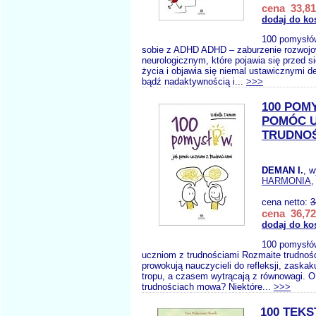
cena 33,81
dodaj do ko
100 pomysłów,
sobie z ADHD ADHD – zaburzenie rozwojo
neurologicznym, które pojawia się przed 
życia i objawia się niemal ustawicznymi d
bądź nadaktywnością i...
>>>
100 POM
POMÓC U
TRUDNOŚ
DEMAN I.
, 
HARMONIA
,
cena netto:
3
cena 36,72
dodaj do ko
100 pomysłó
uczniom z trudnościami Rozmaite trudnoś
prowokują nauczycieli do refleksji, zaskaku
tropu, a czasem wytrącają z równowagi. O
trudnościach mowa? Niektóre...
>>>
100 TEK