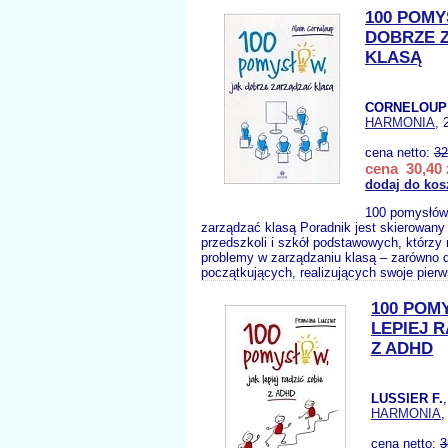
100 POM
DOBRZE 
KLASĄ
CORNELOUP 
HARMONIA
, 
cena netto:
32
cena 30,40 
dodaj do kos
100 pomysłów
zarządzać klasą Poradnik jest skierowany 
przedszkoli i szkół podstawowych, którzy
problemy w zarządzaniu klasą – zarówno 
początkujących, realizujących swoje pierw
100 POM
LEPIEJ R
Z ADHD
LUSSIER F.
HARMONIA
,
cena netto:
3