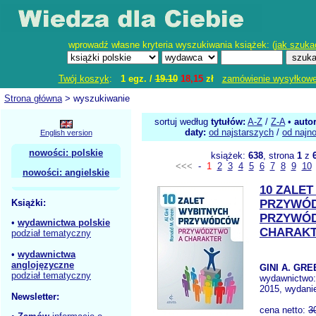
wprowadź własne kryteria wyszukiwania książek: (
jak szuka
Twój koszyk
:
1 egz. /
19.10
18,15
zł
zamówienie wysyłkow
Strona główna
> wyszukiwanie
sortuj według
tytułów:
A-Z
/
Z-A
•
auto
daty:
od najstarszych
/
od najn
English version
nowości: polskie
książek:
638
, strona
1
z
<<<
-
1
2
3
4
5
6
7
8
9
10
nowości: angielskie
10 ZALE
Książki:
PRZYWÓ
PRZYWÓ
•
wydawnictwa polskie
CHARAK
podział tematyczny
•
wydawnictwa
anglojęzyczne
GINI A. GRE
podział tematyczny
wydawnictwo
2015, wydanie
Newsletter:
cena netto:
3