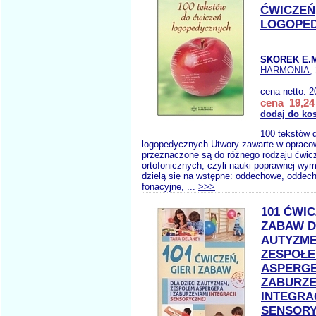
ĆWICZEŃ
LOGOPE
SKOREK E.
HARMONIA
,
cena netto:
2
cena 19,24 
dodaj do ko
100 tekstów 
logopedycznych Utwory zawarte w opraco
przeznaczone są do różnego rodzaju ćwic
ortofonicznych, czyli nauki poprawnej wy
dzielą się na wstępne: oddechowe, oddec
fonacyjne, ...
>>>
101 ĆWIC
ZABAW DL
AUTYZM
ZESPOŁ
ASPERGE
ZABURZE
INTEGRA
SENSOR