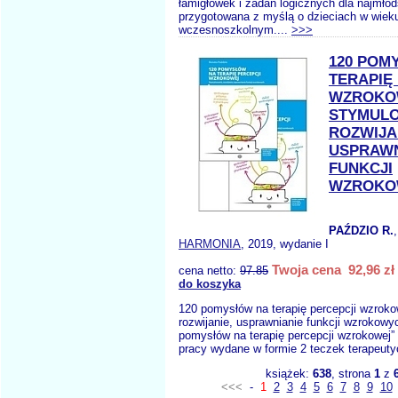
łamigłówek i zadań logicznych dla najmło
przygotowana z myślą o dzieciach w wiek
wczesnoszkolnym....
>>>
120 POM
TERAPIĘ
WZROKO
STYMUL
ROZWIJA
USPRAWN
FUNKCJI
WZROKO
PAŹDZIO R.
HARMONIA
, 2019, wydanie I
Twoja cena 92,96 zł
cena netto:
97.85
do koszyka
120 pomysłów na terapię percepcji wzrok
rozwijanie, usprawnianie funkcji wzrokowy
pomysłów na terapię percepcji wzrokowej” 
pracy wydane w formie 2 teczek terapeut
książek:
638
, strona
1
z
<<<
-
1
2
3
4
5
6
7
8
9
10