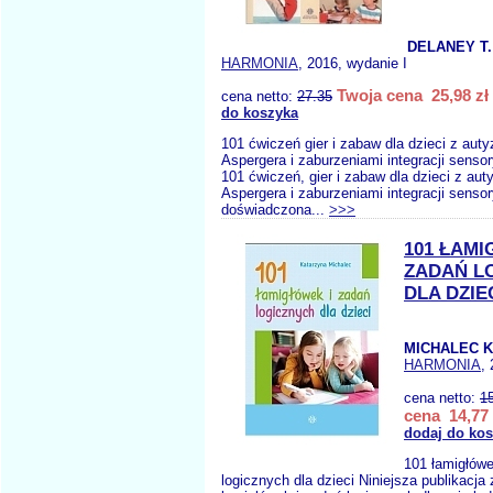
DELANEY T.
HARMONIA
, 2016, wydanie I
Twoja cena 25,98 zł
cena netto:
27.35
do koszyka
101 ćwiczeń gier i zabaw dla dzieci z au
Aspergera i zaburzeniami integracji senso
101 ćwiczeń, gier i zabaw dla dzieci z a
Aspergera i zaburzeniami integracji senso
doświadczona...
>>>
101 ŁAMI
ZADAŃ L
DLA DZIE
MICHALEC K
HARMONIA
,
cena netto:
1
cena 14,77 
dodaj do ko
101 łamigłówe
logicznych dla dzieci Niniejsza publikacja