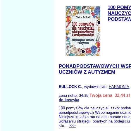
100 POM
NAUCZYC
PODSTAW
PONADPODSTAWOWYCH WS
UCZNIÓW Z AUTYZMEM
BULLOCK C.
, wydawnictwo:
HARMONIA
,
Twoja cena 32,44 zł
cena netto:
34.15
do koszyka
100 pomysłów dla nauczycieli szkół pods
ponadpodstawowych Wspomaganie uczni
Niniejsza książka ma na celu pomóc nau
wdrażaniu strategii, opartych na podejściu
któ...
>>>