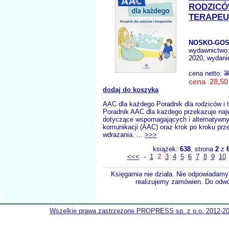
RODZICÓ
TERAPE
NOSKO-GOS
wydawnictwo
2020, wydanie
cena netto:
3
cena 28,50 
dodaj do koszyka
AAC dla każdego Poradnik dla rodziców i 
Poradnik AAC dla każdego przekazuje najw
dotyczące wspomagających i alternatywn
komunikacji (AAC) oraz krok po kroku prz
wdrażania. ...
>>>
książek:
638
, strona
2
z
<<<
-
1
2
3
4
5
6
7
8
9
10
Księgarnia nie działa. Nie odpowiadamy 
realizujemy zamówien. Do odwol
Wszelkie prawa zastrzeżone PROPRESS sp. z o.o. 2012-2