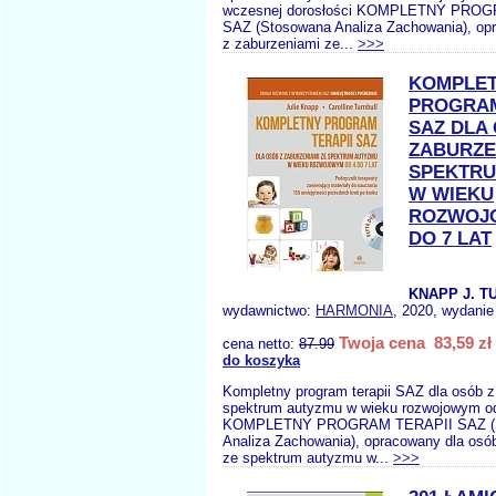
wczesnej dorosłości KOMPLETNY PRO
SAZ (Stosowana Analiza Zachowania), op
z zaburzeniami ze...
>>>
KOMPLE
PROGRAM
SAZ DLA
ZABURZE
SPEKTRU
W WIEKU
ROZWOJ
DO 7 LAT
KNAPP J. T
wydawnictwo:
HARMONIA
, 2020, wydanie
Twoja cena 83,59 zł
cena netto:
87.99
do koszyka
Kompletny program terapii SAZ dla osób z
spektrum autyzmu w wieku rozwojowym od 
KOMPLETNY PROGRAM TERAPII SAZ (
Analiza Zachowania), opracowany dla osó
ze spektrum autyzmu w...
>>>