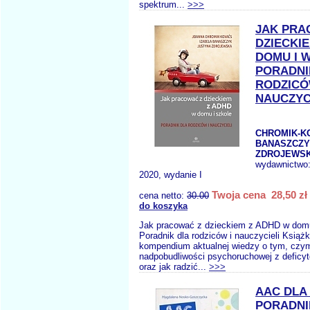
spektrum...
>>>
JAK PRA
DZIECKI
DOMU I 
PORADNI
RODZICÓ
NAUCZYC
CHROMIK-KO
BANASZCZYK
ZDROJEWSK
wydawnictwo
2020, wydanie I
Twoja cena 28,50 zł
cena netto:
30.00
do koszyka
Jak pracować z dzieckiem z ADHD w domu
Poradnik dla rodziców i nauczycieli Książ
kompendium aktualnej wiedzy o tym, czym
nadpobudliwości psychoruchowej z defic
oraz jak radzić...
>>>
AAC DLA
PORADNI