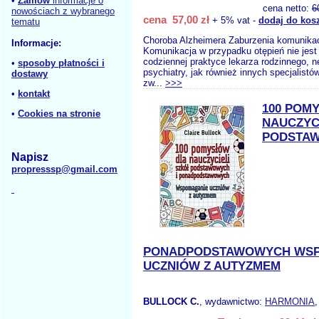
•
Zamów
informacje o
cena netto:
6
nowościach z wybranego
cena 57,00 zł
+ 5% vat -
dodaj do kos
tematu
Choroba Alzheimera Zaburzenia komunikac
Informacje:
Komunikacja w przypadku otępień nie jes
codziennej praktyce lekarza rodzinnego, n
•
sposoby płatności i
psychiatry, jak również innych specjalistó
dostawy
zw...
>>>
•
kontakt
100 POM
•
Cookies na stronie
NAUCZYC
PODSTAW
Napisz
propresssp@gmail.com
PONADPODSTAWOWYCH WS
UCZNIÓW Z AUTYZMEM
BULLOCK C.
, wydawnictwo:
HARMONIA
,