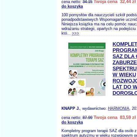
Twoja cena 32,44 zł
cena netto:
34.15
do koszyka
100 pomysłów dla nauczycieli szkół pods
ponadpodstawowych Wspomaganie uczni
Niniejsza książka ma na celu pomóc nau
wdrażaniu strategii, opartych na podejściu
któ...
>>>
KOMPLE
PROGRAM
SAZ DLA 
ZABURZE
SPEKTRU
W WIEKU
ROZWOJO
LAT DO 
DOROSŁO
KNAPP J.
, wydawnictwo:
HARMONIA
, 20
Twoja cena 83,59 zł
cena netto:
87.99
do koszyka
Kompletny program terapii SAZ dla osób z
spektrum autyzmu w wieku rozwojowym od