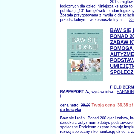
201 łamigłówe
logicznych dla dzieci Niniejsza książka to
publikacji „101 łamigłówek i zadań logiczny
Została przygotowana z myślą o dzieciac
przedszkolnym i wczesnoszkolnym. ...
>>
BAW SIĘ 
PONAD 20
ZABAW K
POMOGĄ 
AUTYZME
PODSTA
UMIEJĘT
SPOŁECZ
FIELD BERM
RAPPAPORT A.
, wydawnictwo:
HARMON
I
Twoja cena 36,38 zł
cena netto:
38.29
do koszyka
Baw się i rośnij Ponad 200 gier i zabaw, 
dziecku z autyzmem zdobyć podstawowe 
społeczne Rodzicom często brakuje inspira
rozwój społeczny i komunikację dzieci z 