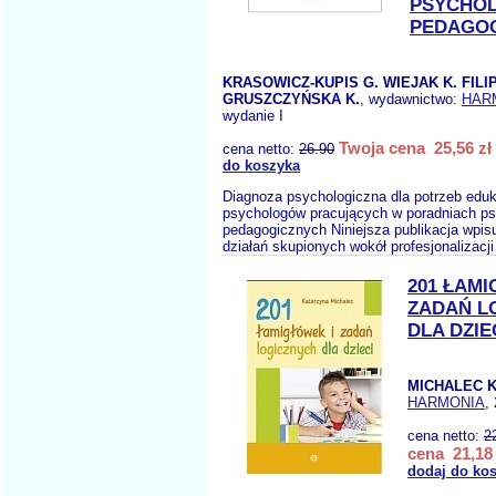
PSYCHOL
PEDAGO
KRASOWICZ-KUPIS G. WIEJAK K. FILIP
GRUSZCZYŃSKA K.
, wydawnictwo:
HAR
wydanie I
Twoja cena 25,56 zł
cena netto:
26.90
do koszyka
Diagnoza psychologiczna dla potrzeb eduk
psychologów pracujących w poradniach ps
pedagogicznych Niniejsza publikacja wpisu
działań skupionych wokół profesjonalizacj
201 ŁAMI
ZADAŃ L
DLA DZIE
MICHALEC K
HARMONIA
,
cena netto:
2
cena 21,18 
dodaj do ko