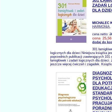
301 ŁAMI
ZADAŃ L
DLA DZIE
MICHALEC K
HARMONIA
,
cena netto:
2
cena 25,56 
dodaj do ko
301 łamigłów
logicznych dla dzieci Niniejsza książka je
poprzednich publikacji zawierających 101 
łamigłówek i zadań logicznych dla dzieci.
jeszcze więcej ćwiczeń i zagadek. Książk
DIAGNOZ
PSYCHO
DLA POT
EDUKACJ
STANDAR
PSYCHO
PRACUJ
PORADN