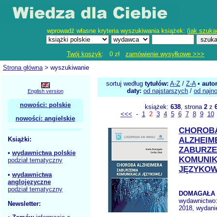
wprowadź własne kryteria wyszukiwania książek: (
jak szuka
Twój koszyk
: 0 zł
zamówienie wysyłkowe >>>
Strona główna
> wyszukiwanie
sortuj według
tytułów:
A-Z
/
Z-A
•
auto
daty:
od najstarszych
/
od najn
English version
nowości: polskie
książek:
638
, strona
2
z
<<<
-
1
2
3
4
5
6
7
8
9
10
nowości: angielskie
CHOROB
Książki:
ALZHEIM
ZABURZE
•
wydawnictwa polskie
KOMUNIK
podział tematyczny
JĘZYKO
•
wydawnictwa
anglojęzyczne
podział tematyczny
DOMAGAŁA A
wydawnictwo
Newsletter:
2018, wydanie