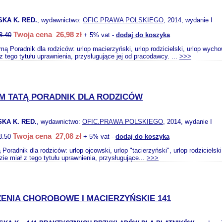
KA K. RED.
, wydawnictwo:
OFIC.PRAWA POLSKIEGO
, 2014, wydanie I
Twoja cena 26,98 zł
8.40
+ 5% vat -
dodaj do koszyka
ą Poradnik dla rodziców: urlop macierzyński, urlop rodzicielski, urlop wych
z tego tytułu uprawnienia, przysługujące jej od pracodawcy. ...
>>>
M TATĄ PORADNIK DLA RODZICÓW
KA K. RED.
, wydawnictwo:
OFIC.PRAWA POLSKIEGO
, 2014, wydanie I
Twoja cena 27,08 zł
8.50
+ 5% vat -
dodaj do koszyka
 Poradnik dla rodziców: urlop ojcowski, urlop "tacierzyński", urlop rodziciel
dzie miał z tego tytułu uprawnienia, przysługujące...
>>>
ENIA CHOROBOWE I MACIERZYŃSKIE 141