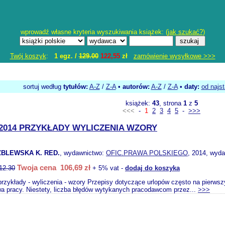
wprowadź własne kryteria wyszukiwania książek: (
jak szukać?
)
Twój koszyk
:
1 egz. /
129.00
122,55
zł
zamówienie wysyłkowe >>>
sortuj według
tytułów:
A-Z
/
Z-A
•
autorów:
A-Z
/
Z-A
•
daty:
od najs
książek:
43
, strona
1
z
5
<<<
-
1
2
3
4
5
-
>>>
2014 PRZYKŁADY WYLICZENIA WZORY
BLEWSKA K. RED.
, wydawnictwo:
OFIC.PRAWA POLSKIEGO
, 2014, wyda
Twoja cena 106,69 zł
12.30
+ 5% vat -
dodaj do koszyka
przykłady - wyliczenia - wzory Przepisy dotyczące urlopów często na pierwsz
wa pracy. Niestety, liczba błędów wytykanych pracodawcom przez...
>>>