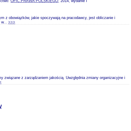
ictwo:
OFIC.PRAWA POLSKIEGO
, 2014, wydanie I
m z obowiązków, jakie spoczywają na pracodawcy, jest obliczanie i
 w...
>>>
y związane z zarządzaniem jakością. Uwzględnia zmiany organizacyjne i
>
W