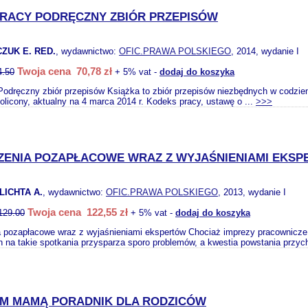
RACY PODRĘCZNY ZBIÓR PRZEPISÓW
ZUK E. RED.
, wydawnictwo:
OFIC.PRAWA POLSKIEGO
, 2014, wydanie I
Twoja cena 70,78 zł
4.50
+ 5% vat -
dodaj do koszyka
odręczny zbiór przepisów Książka to zbiór przepisów niezbędnych w codzienne
olicony, aktualny na 4 marca 2014 r. Kodeks pracy, ustawę o ...
>>>
ZENIA POZAPŁACOWE WRAZ Z WYJAŚNIENIAMI EKS
LICHTA A.
, wydawnictwo:
OFIC.PRAWA POLSKIEGO
, 2013, wydanie I
Twoja cena 122,55 zł
129.00
+ 5% vat -
dodaj do koszyka
 pozapłacowe wraz z wyjaśnieniami ekspertów Chociaż imprezy pracownicze to
h na takie spotkania przysparza sporo problemów, a kwestia powstania przyc
M MAMĄ PORADNIK DLA RODZICÓW