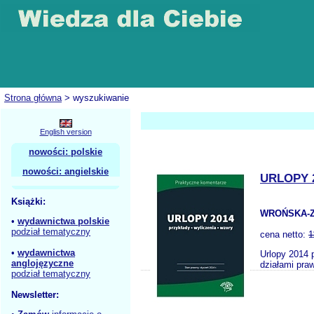
Strona główna
> wyszukiwanie
English version
nowości: polskie
nowości: angielskie
URLOPY 
Książki:
WROŃSKA-Z
•
wydawnictwa polskie
podział tematyczny
cena netto:
1
•
wydawnictwa
Urlopy 2014 
anglojęzyczne
działami pra
podział tematyczny
Newsletter: