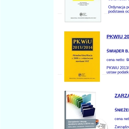
Ordynacja p
podstawa oc
PKWIU 20
ŚWIĄDER B.
cena netto:
9
PKWiU 2013/2
ustaw podatk
ZARZĄ
ŚNIEŻE
cena ne
Zarządze