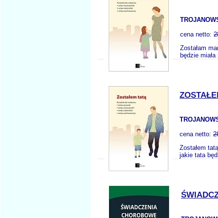
TROJANOWS
cena netto:
2
Zostałam mam
będzie miała 
ZOSTAŁE
TROJANOWS
cena netto:
2
Zostałem tatą
jakie tata bę
ŚWIADCZ