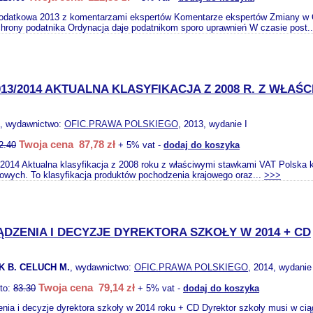
odatkowa 2013 z komentarzami ekspertów Komentarze ekspertów Zmiany w Or
hrony podatnika Ordynacja daje podatnikom sporo uprawnień W czasie post.
13/2014 AKTUALNA KLASYFIKACJA Z 2008 R. Z WŁAŚC
, wydawnictwo:
OFIC.PRAWA POLSKIEGO
, 2013, wydanie I
Twoja cena 87,78 zł
2.40
+ 5% vat -
dodaj do koszyka
014 Aktualna klasyfikacja z 2008 roku z właściwymi stawkami VAT Polska k
owych. To klasyfikacja produktów pochodzenia krajowego oraz...
>>>
DZENIA I DECYZJE DYREKTORA SZKOŁY W 2014 + CD
K B. CELUCH M.
, wydawnictwo:
OFIC.PRAWA POLSKIEGO
, 2014, wydanie
Twoja cena 79,14 zł
tto:
83.30
+ 5% vat -
dodaj do koszyka
nia i decyzje dyrektora szkoły w 2014 roku + CD Dyrektor szkoły musi w cią