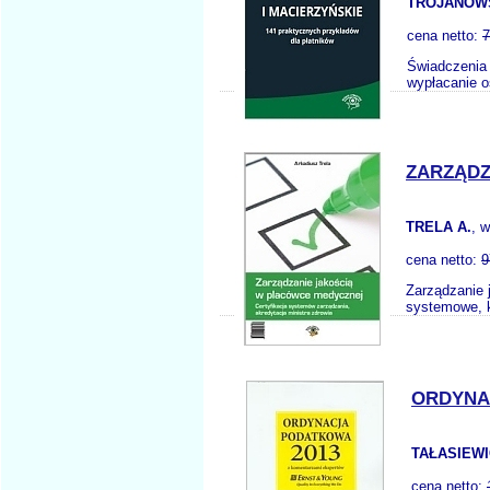
TROJANOWS
cena netto:
7
Świadczenia 
wypłacanie 
ZARZĄDZ
TRELA A.
, 
cena netto:
9
Zarządzanie 
systemowe, k
ORDYNA
TAŁASIEWI
cena netto: