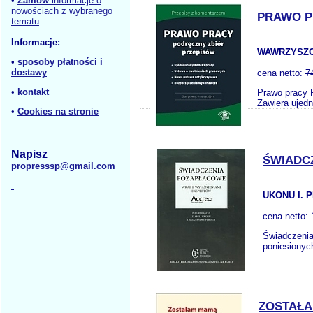
•
Zamów
informacje o
nowościach z wybranego
PRAWO P
tematu
Informacje:
WAWRZYSZC
•
sposoby płatności i
dostawy
cena netto:
7
•
kontakt
Prawo pracy P
Zawiera ujedn
•
Cookies na stronie
Napisz
ŚWIADC
propresssp@gmail.com
UKONU I. P
cena netto:
Świadczenia
poniesionyc
ZOSTAŁA