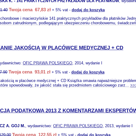
KA K. - 141 PRAKTYCZNYCH PRZYKŁADÓW DLA PŁATNIKÓW
, wydawn
Twoja cena 67,83 zł
1.40
+ 5% vat -
dodaj do koszyka
chorobowe i macierzyńskie 141 praktycznych przykładów dla płatników Jedny
osobom zatrudnionym, podlegającym ubezpieczeniu chorobowemu, świadczeń
ANIE JAKOŚCIĄ W PLACÓWCE MEDYCZNEJ + CD
wydawnictwo:
OFIC.PRAWA POLSKIEGO
, 2014, wydanie I
Twoja cena 93,01 zł
7.90
+ 5% vat -
dodaj do koszyka
jakością w placówce medycznej + CD Książka omawia najważniejsze problem
tóre spowodowały, że jakość stała się przedmiotem całościowego zarz...
>>
CJA PODATKOWA 2013 Z KOMENTARZAMI EKSPERTÓ
CZ A. GOJ M.
, wydawnictwo:
OFIC.PRAWA POLSKIEGO
, 2013, wydanie I
Twoja cena 122,55 zł
129.00
+ 5% vat -
dodaj do koszyka