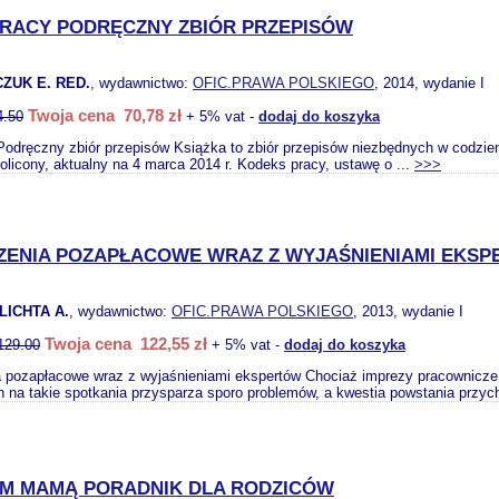
RACY PODRĘCZNY ZBIÓR PRZEPISÓW
ZUK E. RED.
, wydawnictwo:
OFIC.PRAWA POLSKIEGO
, 2014, wydanie I
Twoja cena 70,78 zł
4.50
+ 5% vat -
dodaj do koszyka
odręczny zbiór przepisów Książka to zbiór przepisów niezbędnych w codzienne
olicony, aktualny na 4 marca 2014 r. Kodeks pracy, ustawę o ...
>>>
ZENIA POZAPŁACOWE WRAZ Z WYJAŚNIENIAMI EKS
LICHTA A.
, wydawnictwo:
OFIC.PRAWA POLSKIEGO
, 2013, wydanie I
Twoja cena 122,55 zł
129.00
+ 5% vat -
dodaj do koszyka
 pozapłacowe wraz z wyjaśnieniami ekspertów Chociaż imprezy pracownicze to
h na takie spotkania przysparza sporo problemów, a kwestia powstania przyc
M MAMĄ PORADNIK DLA RODZICÓW