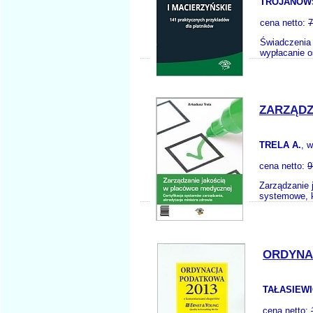
TROJANOWS
cena netto:
7
Świadczenia 
wypłacanie 
ZARZĄDZ
TRELA A.
, 
cena netto:
9
Zarządzanie 
systemowe, k
ORDYNA
TAŁASIEWI
cena netto: