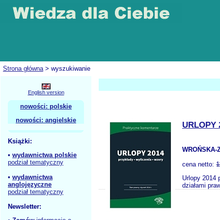
Strona główna
> wyszukiwanie
English version
nowości: polskie
nowości: angielskie
URLOPY 
Książki:
WROŃSKA-Z
•
wydawnictwa polskie
podział tematyczny
cena netto:
1
•
wydawnictwa
Urlopy 2014 
anglojęzyczne
działami pra
podział tematyczny
Newsletter: