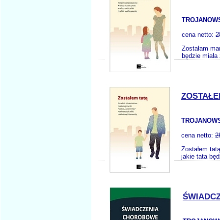
TROJANOWS
cena netto:
2
Zostałam mam
będzie miała 
ZOSTAŁE
TROJANOWS
cena netto:
2
Zostałem tatą
jakie tata bę
ŚWIADCZ