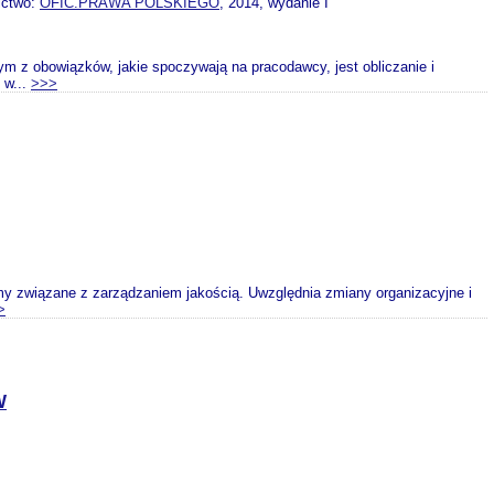
ictwo:
OFIC.PRAWA POLSKIEGO
, 2014, wydanie I
m z obowiązków, jakie spoczywają na pracodawcy, jest obliczanie i
 w...
>>>
y związane z zarządzaniem jakością. Uwzględnia zmiany organizacyjne i
>
W