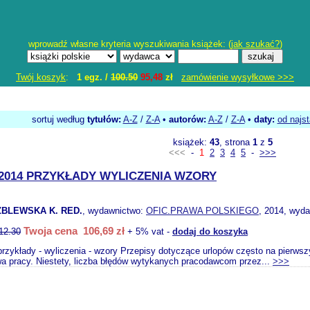
wprowadź własne kryteria wyszukiwania książek: (
jak szukać?
)
Twój koszyk
:
1 egz. /
100.50
95,48
zł
zamówienie wysyłkowe >>>
sortuj według
tytułów:
A-Z
/
Z-A
•
autorów:
A-Z
/
Z-A
•
daty:
od najs
książek:
43
, strona
1
z
5
<<<
-
1
2
3
4
5
-
>>>
2014 PRZYKŁADY WYLICZENIA WZORY
BLEWSKA K. RED.
, wydawnictwo:
OFIC.PRAWA POLSKIEGO
, 2014, wyda
Twoja cena 106,69 zł
12.30
+ 5% vat -
dodaj do koszyka
przykłady - wyliczenia - wzory Przepisy dotyczące urlopów często na pierwsz
wa pracy. Niestety, liczba błędów wytykanych pracodawcom przez...
>>>