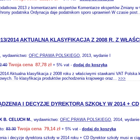
odatkowa 2013 z komentarzami ekspertów Komentarze ekspertów Zmiany w Or
hrony podatnika Ordynacja daje podatnikom sporo uprawnień W czasie post.
13/2014 AKTUALNA KLASYFIKACJA Z 2008 R. Z WŁAŚC
, wydawnictwo:
OFIC.PRAWA POLSKIEGO
, 2013, wydanie I
Twoja cena 87,78 zł
2.40
+ 5% vat -
dodaj do koszyka
014 Aktualna klasyfikacja z 2008 roku z właściwymi stawkami VAT Polska k
owych. To klasyfikacja produktów pochodzenia krajowego oraz...
>>>
DZENIA I DECYZJE DYREKTORA SZKOŁY W 2014 + CD
K B. CELUCH M.
, wydawnictwo:
OFIC.PRAWA POLSKIEGO
, 2014, wydanie
Twoja cena 79,14 zł
tto:
83.30
+ 5% vat -
dodaj do koszyka
nia i decyzje dyrektora szkoły w 2014 roku + CD Dyrektor szkoły musi w cią