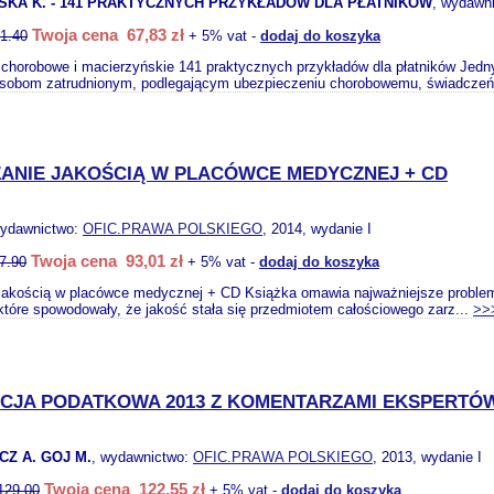
KA K. - 141 PRAKTYCZNYCH PRZYKŁADÓW DLA PŁATNIKÓW
, wydawn
Twoja cena 67,83 zł
1.40
+ 5% vat -
dodaj do koszyka
chorobowe i macierzyńskie 141 praktycznych przykładów dla płatników Jedny
osobom zatrudnionym, podlegającym ubezpieczeniu chorobowemu, świadczeń
ANIE JAKOŚCIĄ W PLACÓWCE MEDYCZNEJ + CD
wydawnictwo:
OFIC.PRAWA POLSKIEGO
, 2014, wydanie I
Twoja cena 93,01 zł
7.90
+ 5% vat -
dodaj do koszyka
jakością w placówce medycznej + CD Książka omawia najważniejsze problem
tóre spowodowały, że jakość stała się przedmiotem całościowego zarz...
>>
CJA PODATKOWA 2013 Z KOMENTARZAMI EKSPERTÓ
CZ A. GOJ M.
, wydawnictwo:
OFIC.PRAWA POLSKIEGO
, 2013, wydanie I
Twoja cena 122,55 zł
129.00
+ 5% vat -
dodaj do koszyka