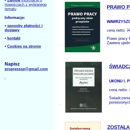
•
Zamów
informacje o
nowościach z wybranego
PRAWO P
tematu
Informacje:
WAWRZYSZC
•
sposoby płatności i
dostawy
cena netto:
7
•
kontakt
Prawo pracy P
Zawiera ujedn
•
Cookies na stronie
Napisz
ŚWIADC
propresssp@gmail.com
UKONU I. P
cena netto:
Świadczenia
poniesionyc
ZOSTAŁA