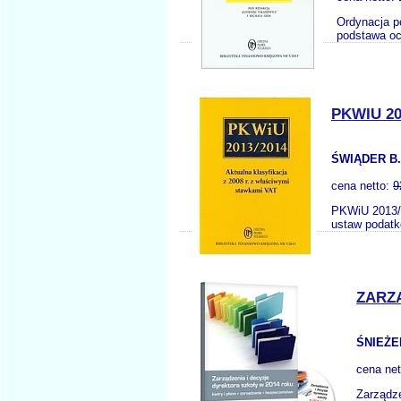
Ordynacja p
podstawa oc
PKWIU 20
ŚWIĄDER B.
cena netto:
9
PKWiU 2013/2
ustaw podatk
ZARZĄ
ŚNIEŻE
cena ne
Zarządze