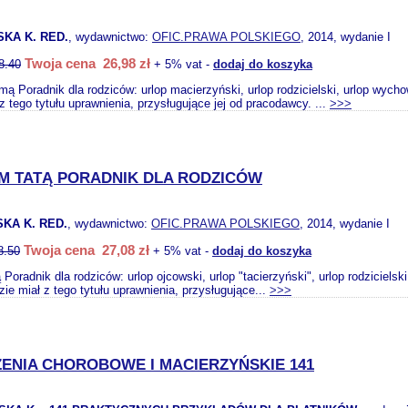
KA K. RED.
, wydawnictwo:
OFIC.PRAWA POLSKIEGO
, 2014, wydanie I
Twoja cena 26,98 zł
8.40
+ 5% vat -
dodaj do koszyka
ą Poradnik dla rodziców: urlop macierzyński, urlop rodzicielski, urlop wych
z tego tytułu uprawnienia, przysługujące jej od pracodawcy. ...
>>>
M TATĄ PORADNIK DLA RODZICÓW
KA K. RED.
, wydawnictwo:
OFIC.PRAWA POLSKIEGO
, 2014, wydanie I
Twoja cena 27,08 zł
8.50
+ 5% vat -
dodaj do koszyka
 Poradnik dla rodziców: urlop ojcowski, urlop "tacierzyński", urlop rodziciel
dzie miał z tego tytułu uprawnienia, przysługujące...
>>>
ENIA CHOROBOWE I MACIERZYŃSKIE 141