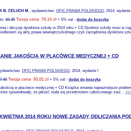
K B. CELUCH M.
, wydawnictwo:
OFIC.PRAWA POLSKIEGO
, 2014, wydanie
Twoja cena 79,14 zł
tto:
83.30
+ 5% vat -
dodaj do koszyka
nia i decyzje dyrektora szkoły w 2014 roku + CD Dyrektor szkoły musi w cią
iedleniem są akty prawa wewnątrzszkolnego czyli zarządzenia dyrektora szko
ANIE JAKOŚCIĄ W PLACÓWCE MEDYCZNEJ + CD
wydawnictwo:
OFIC.PRAWA POLSKIEGO
, 2014, wydanie I
Twoja cena 93,01 zł
7.90
+ 5% vat -
dodaj do koszyka
jakością w placówce medycznej + CD Książka omawia najważniejsze problem
tóre spowodowały, że jakość stała się przedmiotem całościowego zarz...
>>
 KWIETNIA 2014 ROKU NOWE ZASADY ODLICZANIA POD