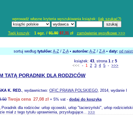
wprowadź własne kryteria wyszukiwania książek: (
jak szukać?
)
Twój koszyk
:
1 egz. /
91.90
87,31
zł
zamówienie wysyłkowe >>>
sortuj według
tytułów:
A-Z
/
Z-A
•
autorów:
A-Z
/
Z-A
•
daty:
od najs
książek:
43
, strona
1
z
5
<<<
-
1
2
3
4
5
-
>>>
M TATĄ PORADNIK DLA RODZICÓW
KA K. RED.
, wydawnictwo:
OFIC.PRAWA POLSKIEGO
, 2014, wydanie I
Twoja cena 27,08 zł
8.50
+ 5% vat -
dodaj do koszyka
 Poradnik dla rodziców: urlop ojcowski, urlop "tacierzyński", urlop rodziciel
dzie miał z tego tytułu uprawnienia, przysługujące...
>>>