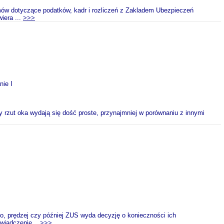
ów dotyczące podatków, kadr i rozliczeń z Zakladem Ubezpieczeń
iera ...
>>>
nie I
y rzut oka wydają się dość proste, przynajmniej w porównaniu z innymi
o, prędzej czy później ZUS wyda decyzję o konieczności ich
wiadczenie...
>>>