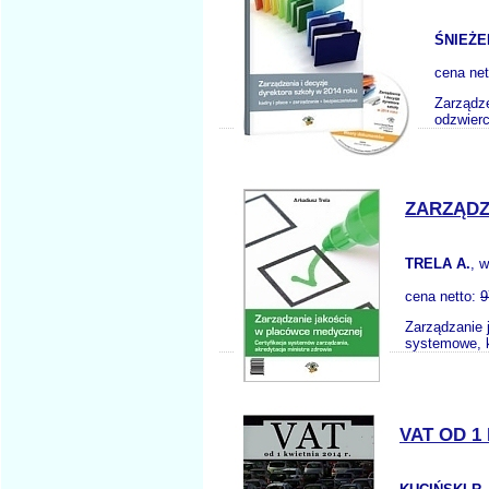
ŚNIEŻE
cena ne
Zarządze
odzwierc
ZARZĄDZ
TRELA A.
, 
cena netto:
9
Zarządzanie 
systemowe, k
VAT OD 1