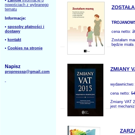
•
Zamów
informacje o
nowościach z wybranego
ZOSTAŁA
tematu
Informacje:
TROJANOWS
•
sposoby płatności i
dostawy
cena netto:
2
•
kontakt
Zostałam mam
będzie miała 
•
Cookies na stronie
Napisz
ZMIANY V
propresssp@gmail.com
wydawnictwo
cena netto:
54
Zmiany VAT 2
jest mechaniz
ZARZĄ