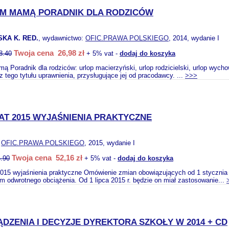
M MAMĄ PORADNIK DLA RODZICÓW
KA K. RED.
, wydawnictwo:
OFIC.PRAWA POLSKIEGO
, 2014, wydanie I
Twoja cena 26,98 zł
8.40
+ 5% vat -
dodaj do koszyka
ą Poradnik dla rodziców: urlop macierzyński, urlop rodzicielski, urlop wych
z tego tytułu uprawnienia, przysługujące jej od pracodawcy. ...
>>>
AT 2015 WYJAŚNIENIA PRAKTYCZNE
:
OFIC.PRAWA POLSKIEGO
, 2015, wydanie I
Twoja cena 52,16 zł
.90
+ 5% vat -
dodaj do koszyka
015 wyjaśnienia praktyczne Omówienie zmian obowiązujących od 1 stycznia
m odwrotnego obciążenia. Od 1 lipca 2015 r. będzie on miał zastosowanie...
DZENIA I DECYZJE DYREKTORA SZKOŁY W 2014 + CD