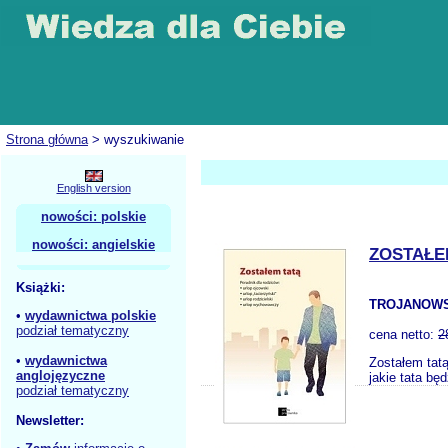
Strona główna
> wyszukiwanie
English version
nowości: polskie
nowości: angielskie
ZOSTAŁE
Książki:
TROJANOWS
•
wydawnictwa polskie
podział tematyczny
cena netto:
2
•
wydawnictwa
Zostałem tatą
anglojęzyczne
jakie tata bę
podział tematyczny
Newsletter: