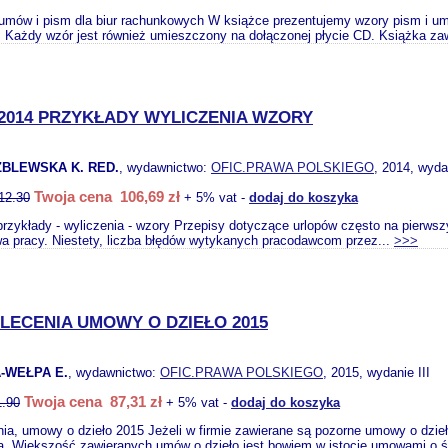
ów i pism dla biur rachunkowych W książce prezentujemy wzory pism i um
 Każdy wzór jest również umieszczony na dołączonej płycie CD. Książka zaw
2014 PRZYKŁADY WYLICZENIA WZORY
BLEWSKA K. RED.
, wydawnictwo:
OFIC.PRAWA POLSKIEGO
, 2014, wyda
Twoja cena 106,69 zł
12.30
+ 5% vat -
dodaj do koszyka
przykłady - wyliczenia - wzory Przepisy dotyczące urlopów często na pierwsz
wa pracy. Niestety, liczba błędów wytykanych pracodawcom przez...
>>>
LECENIA UMOWY O DZIEŁO 2015
-WEŁPA E.
, wydawnictwo:
OFIC.PRAWA POLSKIEGO
, 2015, wydanie III
Twoja cena 87,31 zł
1.90
+ 5% vat -
dodaj do koszyka
a, umowy o dzieło 2015 Jeżeli w firmie zawierane są pozorne umowy o dzieł
a. Większość zawieranych umów o dzieło jest bowiem w istocie umowami o ś