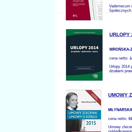
Vademecum um
Społecznych.
URLOPY 
WROŃSKA-Z
cena netto:
1
Urlopy 2014 
działami pra
UMOWY Z
MŁYNARSKA
cena netto:
9
Umowy zleceni
oskładkowani