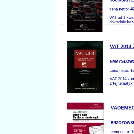
KUCIŃSKI R.
cena netto:
45
VAT od 1 kwie
dokładnie każ
VAT 2014
NAMYSŁOWSK
cena netto:
1
VAT 2014 z o
z tej tematyk
VADEMEC
BRZOZOWSK
cena netto:
1