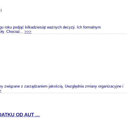
 I
gu roku podjąć kilkadziesiąt ważnych decyzji. Ich formalnym
ły. Chociaż...
>>>
y związane z zarządzaniem jakością. Uwzględnia zmiany organizacyjne i
>
ATKU OD AUT ...