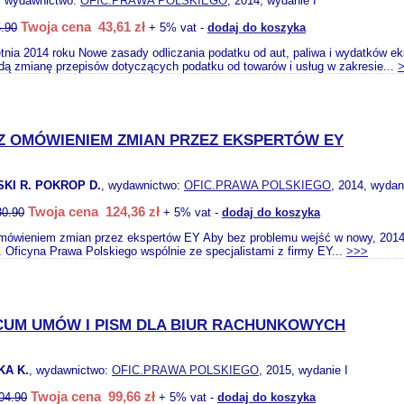
, wydawnictwo:
OFIC.PRAWA POLSKIEGO
, 2014, wydanie I
Twoja cena 43,61 zł
.90
+ 5% vat -
dodaj do koszyka
tnia 2014 roku Nowe zasady odliczania podatku od aut, paliwa i wydatków e
dą zmianę przepisów dotyczących podatku od towarów i usług w zakresie...
 Z OMÓWIENIEM ZMIAN PRZEZ EKSPERTÓW EY
I R. POKROP D.
, wydawnictwo:
OFIC.PRAWA POLSKIEGO
, 2014, wydan
Twoja cena 124,36 zł
30.90
+ 5% vat -
dodaj do koszyka
mówieniem zmian przez ekspertów EY Aby bez problemu wejść w nowy, 2014 
i. Oficyna Prawa Polskiego wspólnie ze specjalistami z firmy EY...
>>>
UM UMÓW I PISM DLA BIUR RACHUNKOWYCH
A K.
, wydawnictwo:
OFIC.PRAWA POLSKIEGO
, 2015, wydanie I
Twoja cena 99,66 zł
04.90
+ 5% vat -
dodaj do koszyka