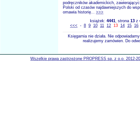
podręczników akademickich, zawierającyc
Polski od czasów najdawniejszych do wsp
omawia historię...
>>>
książek:
4441
, strona
13
z
<<<
-
8
9
10
11
12
13
14
15
16
Księgarnia nie działa. Nie odpowiadamy 
realizujemy zamówien. Do odwol
Wszelkie prawa zastrzeżone PROPRESS sp. z o.o. 2012-2