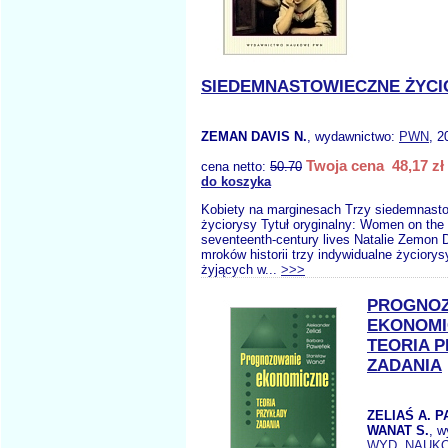
SIEDEMNASTOWIECZNE ŻYCI
ZEMAN DAVIS N.
, wydawnictwo:
PWN
, 2
Twoja cena 48,17 zł
cena netto:
50.70
do koszyka
Kobiety na marginesach Trzy siedemnast
życiorysy Tytuł oryginalny: Women on the
seventeenth-century lives Natalie Zemon
mroków historii trzy indywidualne życiory
żyjących w...
>>>
PROGNO
EKONOMI
TEORIA 
ZADANIA
ZELIAŚ A. 
WANAT S.
, w
WYD. NAUK