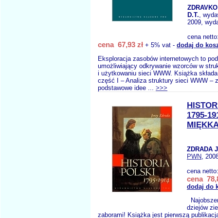
ZDRAVKO
D.T.
, wyd
2009, wyda
cena netto
cena 67,93 zł
+ 5% vat -
dodaj do kos
Eksploracja zasobów internetowych to pod
umożliwiający odkrywanie wzorców w struk
i użytkowaniu sieci WWW. Książka składa 
część I – Analiza struktury sieci WWW – 
podstawowe idee ...
>>>
HISTOR
1795-1
MIĘKKA
ZDRADA J
PWN
, 200
cena netto
cena 78,
dodaj do 
Najobszer
dziejów zi
zaborami! Książka jest pierwszą publikacją