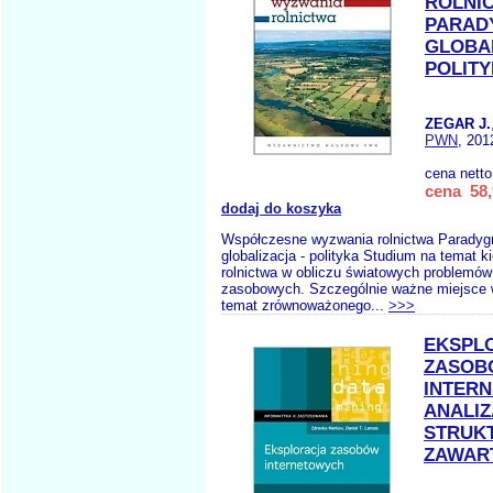
ROLNI
PARAD
GLOBA
POLIT
ZEGAR J.
PWN
, 201
cena nett
cena 58,
dodaj do koszyka
Współczesne wyzwania rolnictwa Paradyg
globalizacja - polityka Studium na temat 
rolnictwa w obliczu światowych problemów
zasobowych. Szczególnie ważne miejsce 
temat zrównoważonego...
>>>
EKSPL
ZASOB
INTER
ANALIZ
STRUK
ZAWAR