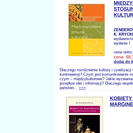
MIĘDZ
STOSUN
KULTU
ZENDEROW
K. KRYCKI
wydawnict
wydanie I
cena netto
cena 68,3
dodaj do 
Dlaczego rozróżnienie kultury i cywilizacji 
kontrowersji? Czym jest komunikowanie m
czym – międzykulturowe? Jakie wyzwania 
przepływ idei i informacji? Dlaczego wspó
państwo...
>>>
KOBIETY
MARGINE