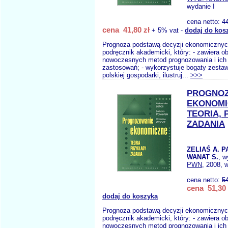
wydanie I
cena netto:
4
cena 41,80 zł
+ 5% vat -
dodaj do kos
Prognoza podstawą decyzji ekonomicznyc
podręcznik akademicki, który: - zawiera o
nowoczesnych metod prognozowania i ich
zastosowań; - wykorzystuje bogaty zesta
polskiej gospodarki, ilustruj...
>>>
PROGNO
EKONOMI
TEORIA, 
ZADANIA
ZELIAŚ A. 
WANAT S.
, w
PWN
, 2008, 
cena netto:
5
cena 51,30 
dodaj do koszyka
Prognoza podstawą decyzji ekonomicznyc
podręcznik akademicki, który: - zawiera o
nowoczesnych metod prognozowania i ich