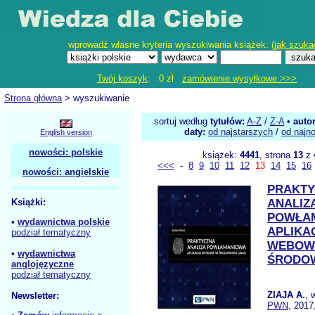
wprowadź własne kryteria wyszukiwania książek: (
jak szuka
Twój koszyk
: 0 zł
zamówienie wysyłkowe >>>
Strona główna
> wyszukiwanie
sortuj według
tytułów:
A-Z
/
Z-A
•
auto
daty:
od najstarszych
/
od najn
English version
nowości: polskie
książek:
4441
, strona
13
z
<<<
-
8
9
10
11
12
13
14
15
16
nowości: angielskie
PRAKT
Książki:
ANALIZ
POWŁA
•
wydawnictwa polskie
APLIKA
podział tematyczny
WEBOW
•
wydawnictwa
ŚRODOW
anglojęzyczne
podział tematyczny
ZIAJA A.
, 
Newsletter:
PWN
, 2017