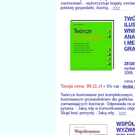
zastosowań; - wykorzystuje bogaty zesta
polskiej gospodarki, ilustruj...
>>>
TWÓ
ILU
WNI
ANA
I M
GRA
ZEGE
wydaw
2008,
cena 
Twoja cena 89,11 zł
+ 5% vat -
dodaj 
Twórcze ilustrowanie jest kompleksowym,
ilustrowanym przewodnikiem dla grafików,
zamawiających ilustracje. Odpowiada na 
pytania: - Jaką rolę w komunikowaniu odgr
Skąd brać pomysły - Jaką rolę...
>>>
WSPÓŁ
WYZWA