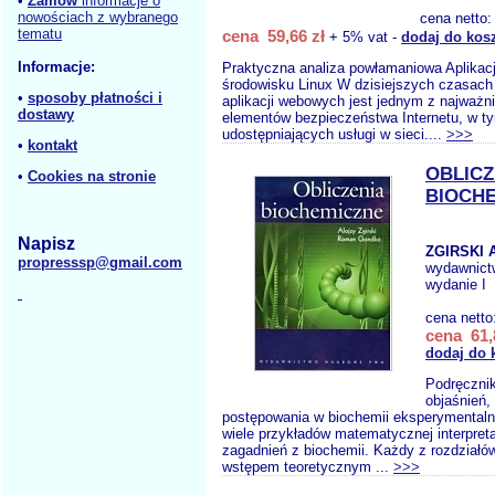
•
Zamów
informacje o
nowościach z wybranego
cena netto
tematu
cena 59,66 zł
+ 5% vat -
dodaj do kos
Informacje:
Praktyczna analiza powłamaniowa Aplika
środowisku Linux W dzisiejszych czasach
•
sposoby płatności i
aplikacji webowych jest jednym z najważn
dostawy
elementów bezpieczeństwa Internetu, w t
udostępniających usługi w sieci....
>>>
•
kontakt
OBLICZ
•
Cookies na stronie
BIOCH
Napisz
ZGIRSKI 
propresssp@gmail.com
wydawnict
wydanie I
cena netto
cena 61,
dodaj do 
Podręcznik
objaśnień,
postępowania w biochemii eksperymental
wiele przykładów matematycznej interpret
zagadnień z biochemii. Każdy z rozdziałó
wstępem teoretycznym ...
>>>