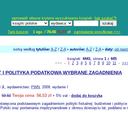
wprowadź własne kryteria wyszukiwania książek: (
jak szukać?
)
Twój koszyk
:
1 egz. /
75.55
71,77
zł
zamówienie wysyłkowe >>>
sortuj według
tytułów:
A-Z
/
Z-A
•
autorów:
A-Z
/
Z-A
•
daty:
od najs
książek:
4441
, strona
1
z
445
<<<
-
1
2
3
4
5
6
7
8
9
10
11
-
>>
 I POLITYKA PODATKOWA WYBRANE ZAGADNIENIA
 J.
, wydawnictwo:
PWN
, 2009, wydanie I
Twoja cena 56,53 zł
:
59.50
+ 5% vat -
dodaj do koszyka
święcona podstawowym zagadnieniom polityki fiskalnej: budżetowi i polityce
Polski oraz porównania międzynarodowe z okresu dziesięciu lat, poddano w n