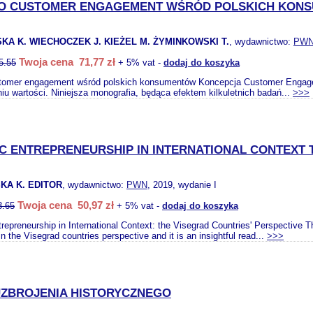
O CUSTOMER ENGAGEMENT WŚRÓD POLSKICH KON
A K. WIECHOCZEK J. KIEŻEL M. ŻYMINKOWSKI T.
, wydawnictwo:
PW
Twoja cena 71,77 zł
5.55
+ 5% vat -
dodaj do koszyka
tomer engagement wśród polskich konsumentów Koncepcja Customer Engagem
u wartości. Niniejsza monografia, będąca efektem kilkuletnich badań...
>>>
C ENTREPRENEURSHIP IN INTERNATIONAL CONTEXT 
KA K. EDITOR
, wydawnictwo:
PWN
, 2019, wydanie I
Twoja cena 50,97 zł
3.65
+ 5% vat -
dodaj do koszyka
epreneurship in International Context: the Visegrad Countries' Perspective 
 the Visegrad countries perspective and it is an insightful read...
>>>
UZBROJENIA HISTORYCZNEGO