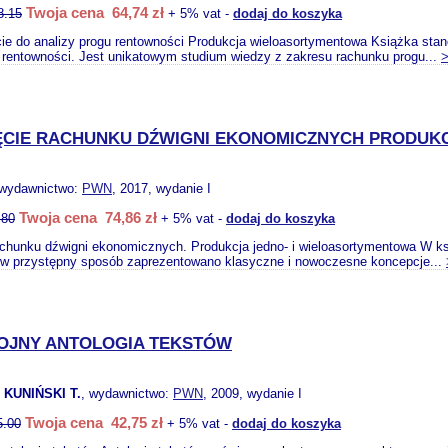
Twoja cena 64,74 zł
8.15
+ 5% vat -
dodaj do koszyka
ie do analizy progu rentowności Produkcja wieloasortymentowa Książka st
u rentowności. Jest unikatowym studium wiedzy z zakresu rachunku progu...
CIE RACHUNKU DŹWIGNI EKONOMICZNYCH PRODUKC
 wydawnictwo:
PWN
, 2017, wydanie I
Twoja cena 74,86 zł
.80
+ 5% vat -
dodaj do koszyka
achunku dźwigni ekonomicznych. Produkcja jedno- i wieloasortymentowa W k
, w przystępny sposób zaprezentowano klasyczne i nowoczesne koncepcje...
OJNY ANTOLOGIA TEKSTÓW
 KUNIŃSKI T.
, wydawnictwo:
PWN
, 2009, wydanie I
Twoja cena 42,75 zł
5.00
+ 5% vat -
dodaj do koszyka