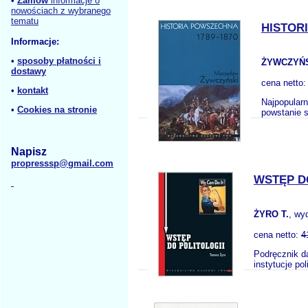
•
Zamów
informacje o
nowościach z wybranego
tematu
HISTOR
Informacje:
•
sposoby płatności i
ŻYWCZYŃS
dostawy
cena netto
•
kontakt
Najpopularn
•
Cookies na stronie
powstanie s
Napisz
propresssp@gmail.com
WSTĘP D
ŻYRO T.
, wy
cena netto:
4
Podręcznik d
instytucje po