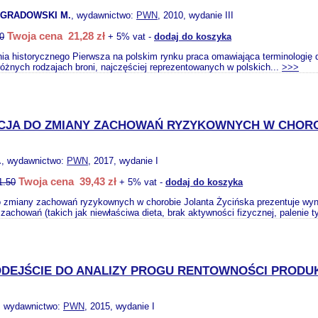
 GRADOWSKI M.
, wydawnictwo:
PWN
, 2010, wydanie III
Twoja cena 21,28 zł
0
+ 5% vat -
dodaj do koszyka
nia historycznego Pierwsza na polskim rynku praca omawiająca terminologię
óżnych rodzajach broni, najczęściej reprezentowanych w polskich...
>>>
JA DO ZMIANY ZACHOWAŃ RYZYKOWNYCH W CHOR
.
, wydawnictwo:
PWN
, 2017, wydanie I
Twoja cena 39,43 zł
1.50
+ 5% vat -
dodaj do koszyka
 zmiany zachowań ryzykownych w chorobie Jolanta Życińska prezentuje wyn
achowań (takich jak niewłaściwa dieta, brak aktywności fizycznej, palenie ty
DEJŚCIE DO ANALIZY PROGU RENTOWNOŚCI PROD
, wydawnictwo:
PWN
, 2015, wydanie I