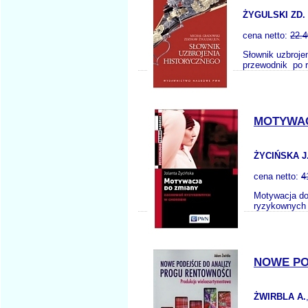
ŻYGULSKI ZD.
cena netto:
22.4
Słownik uzbroje
przewodnik po r
MOTYWAC
ŻYCIŃSKA J
cena netto:
4
Motywacja do
ryzykownych z
NOWE PO
ŻWIRBLA A.