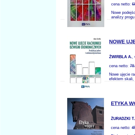
cena netto:
6
Nowe podejśc
analizy prog
NOWE UJĘ
ŻWIRBLA A.
,
cena netto:
78
Nowe ujęcie r
efektem skali
ETYKA W
ŻURADZKI T.
cena netto:
4