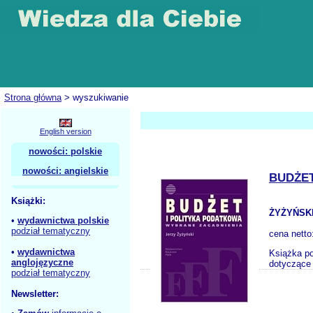
Strona główna
> wyszukiwanie
English version
nowości: polskie
nowości: angielskie
BUDŻET
Książki:
ŻYŻYŃSKI
•
wydawnictwa polskie
podział tematyczny
cena netto
•
wydawnictwa
Książka po
anglojęzyczne
dotyczące 
podział tematyczny
Newsletter: