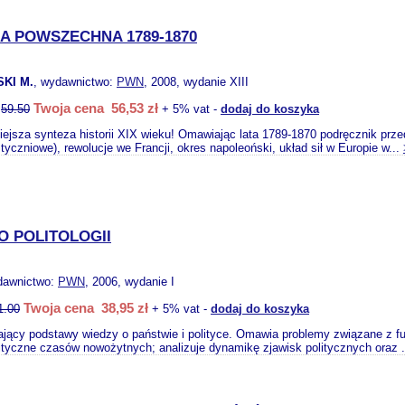
IA POWSZECHNA 1789-1870
KI M.
, wydawnictwo:
PWN
, 2008, wydanie XIII
Twoja cena 56,53 zł
:
59.50
+ 5% vat -
dodaj do koszyka
iejsza synteza historii XIX wieku! Omawiając lata 1789-1870 podręcznik prz
tyczniowe), rewolucje we Francji, okres napoleoński, układ sił w Europie w...
O POLITOLOGII
dawnictwo:
PWN
, 2006, wydanie I
Twoja cena 38,95 zł
1.00
+ 5% vat -
dodaj do koszyka
ający podstawy wiedzy o państwie i polityce. Omawia problemy związane z 
lityczne czasów nowożytnych; analizuje dynamikę zjawisk politycznych oraz 