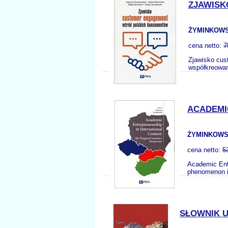
ZJAWISK
ŻYMINKOWSK
cena netto:
7
Zjawisko cus
współkreowani
ACADEMI
ŻYMINKOWS
cena netto:
5
Academic Entr
phenomenon in
SŁOWNIK 