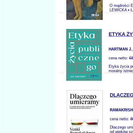
O mądrości 
LEWICKA ▪ 
ETYKA ŻY
HARTMAN J.
cena netto:
68
Etyka życia p
moralny istni
DLACZEG
RAMAKRISH
cena netto:
8
Dlaczego umi
od wieków sz