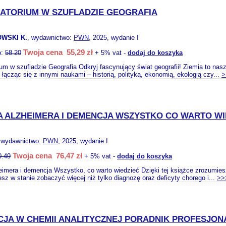
ATORIUM W SZUFLADZIE GEOGRAFIA
WSKI K.
, wydawnictwo:
PWN
, 2025, wydanie I
Twoja cena 55,29 zł
o:
58.20
+ 5% vat -
dodaj do koszyka
ium w szufladzie Geografia Odkryj fascynujący świat geografii! Ziemia to na
łącząc się z innymi naukami – historią, polityką, ekonomią, ekologią czy...
>
 ALZHEIMERA I DEMENCJA WSZYSTKO CO WARTO WI
 wydawnictwo:
PWN
, 2025, wydanie I
Twoja cena 76,47 zł
0.49
+ 5% vat -
dodaj do koszyka
imera i demencja Wszystko, co warto wiedzieć Dzięki tej książce zrozumies
esz w stanie zobaczyć więcej niż tylko diagnozę oraz deficyty chorego i...
>>
CJA W CHEMII ANALITYCZNEJ PORADNIK PROFESJON