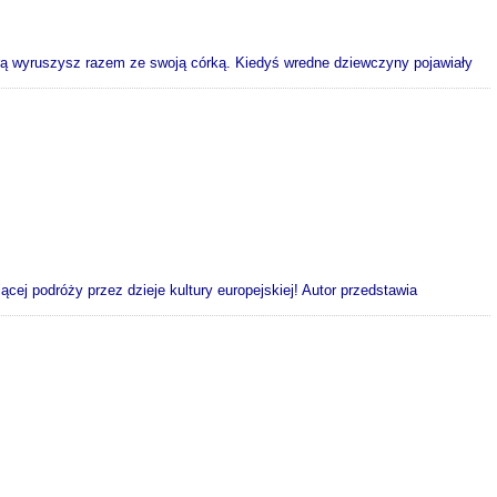
tórą wyruszysz razem ze swoją córką. Kiedyś wredne dziewczyny pojawiały
ącej podróży przez dzieje kultury europej­skiej! Autor przedstawia