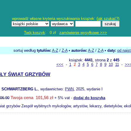
wprowadź własne kryteria wyszukiwania książek: (
jak szukać?
)
Twój koszyk
: 0 zł
zamówienie wysyłkowe >>>
sortuj według
tytułów:
A-Z
/
Z-A
•
autorów:
A-Z
/
Z-A
•
daty:
od najs
książek:
4441
, strona
2
z
445
<<<
-
1
2
3
4
5
6
7
8
9
10
11
-
>>
ŁY ŚWIAT GRZYBÓW
. SCHWARTZBERG L.
, wydawnictwo:
PWN
, 2025, wydanie I
Twoja cena 101,56 zł
06.90
+ 5% vat -
dodaj do koszyka
iat grzybów Zespół wybitnych mykologów, artystów, lekarzy, dietetyków, ekol