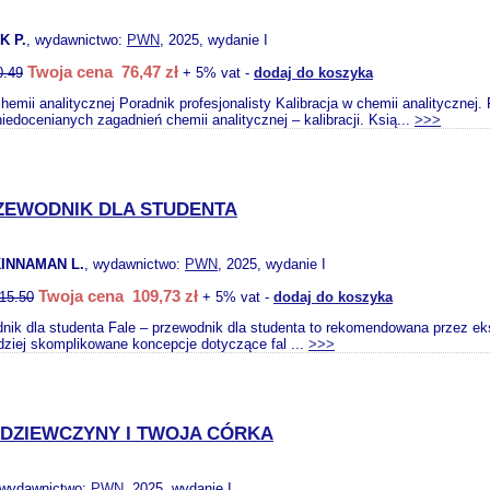
K P.
, wydawnictwo:
PWN
, 2025, wydanie I
Twoja cena 76,47 zł
0.49
+ 5% vat -
dodaj do koszyka
chemii analitycznej Poradnik profesjonalisty Kalibracja w chemii analitycznej
iedocenianych zagadnień chemii analitycznej – kalibracji. Ksią...
>>>
ZEWODNIK DLA STUDENTA
KINNAMAN L.
, wydawnictwo:
PWN
, 2025, wydanie I
Twoja cena 109,73 zł
15.50
+ 5% vat -
dodaj do koszyka
nik dla studenta Fale – przewodnik dla studenta to rekomendowana przez ek
dziej skomplikowane koncepcje dotyczące fal ...
>>>
DZIEWCZYNY I TWOJA CÓRKA
 wydawnictwo:
PWN
, 2025, wydanie I