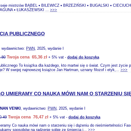
Eseje mistrzów BĄBEL ▪ BILEWICZ ▪ BRZEZIŃSKI ▪ BUGALSKI ▪ CIECI
ŁAGUNA ▪ ŁUKASZEWSKI ...
>>>
CIA PUBLICZNEGO
, wydawnictwo:
PWN
, 2025, wydanie I
Twoja cena 65,36 zł
.80
+ 5% vat -
dodaj do koszyka
ublicznego To książka dla każdego, kto martwi się o świat. Czym jest życie 
eje? W swojej najnowszej książce Jan Hartman, uznany filozof i etyk,...
>>>
O UMIERAMY CO NAUKA MÓWI NAM O STARZENIU SIĘ 
NAN VENKI
, wydawnictwo:
PWN
, 2025, wydanie I
Twoja cena 76,47 zł
0.49
+ 5% vat -
dodaj do koszyka
eramy Co nauka mówi nam o starzeniu się i dążeniu do nieśmiertelności Fa
ukamy sposobów na radzenie sobie ze śmiercią i...
>>>