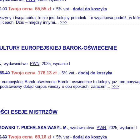
Twoja cena 65,55 zł
9.00
+ 5% vat -
dodaj do koszyka
zyny i twoja córka To nie jest kolejny poradnik. To wyjątkowa podróż, w k
 liceach. Dziś – między innymi...
>>>
KULTURY EUROPEJSKIEJ BAROK-OŚWIECENIE
.
, wydawnictwo:
PWN
, 2025, wydanie I
Twoja cena 176,13 zł
85.40
+ 5% vat -
dodaj do koszyka
y europejskiej Barok-oświecenie Barok i oświecenie to kolejny już tom porywaj
 podstawowy dotąd korpus wiedzy o obu epokach, za­razem...
>>>
ŚCI ESEJE MISTRZÓW
KOWSKI T. PUCHALSKA-WASYL M.
, wydawnictwo:
PWN
, 2025, wydanie I
Twoja cena 69,16 zł
2.80
+ 5% vat -
dodaj do koszyka