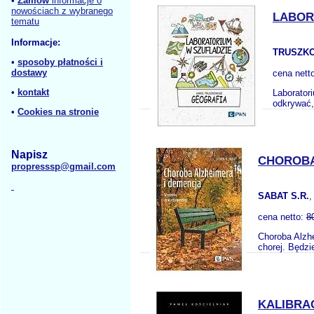
•
Zamów
informacje o
nowościach z wybranego
LABOR
tematu
Informacje:
TRUSZKO
•
sposoby płatności i
dostawy
cena nett
•
kontakt
Laborator
odkrywać, 
•
Cookies na stronie
Napisz
CHOROBA
propresssp@gmail.com
SABAT S.R.
,
cena netto:
8
Choroba Alzhe
chorej. Będzi
KALIBRA