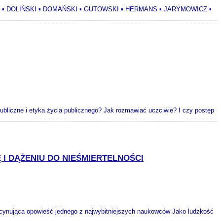
UCH ▪ DOLIŃSKI ▪ DOMAŃSKI ▪ GUTOWSKI ▪ HERMANS ▪ JARYMOWICZ ▪
publiczne i etyka życia publicznego? Jak rozmawiać uczciwie? I czy postęp
I DĄŻENIU DO NIEŚMIERTELNOŚCI
scynująca opowieść jednego z najwybitniejszych naukowców Jako ludzkość