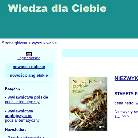
Strona główna
> wyszukiwanie
English version
nowości: polskie
nowości: angielskie
NIEZWYK
Książki:
STAMETS P
•
wydawnictwa polskie
podział tematyczny
cena netto:
1
•
wydawnictwa
Niezwykły św
anglojęzyczne
z...
>>>
podział tematyczny
Newsletter: