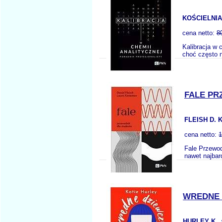
KOŚCIELNIA
cena netto:
8
Kalibracja w 
choć często n
FALE PR
FLEISH D. 
cena netto:
1
Fale Przewod
nawet najbar
WREDNE 
HURLEY K.
,