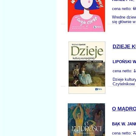
cena netto:
6
Wredne dziewc
się głównie w
DZIEJE 
LIPOŃSKI W
cena netto:
1
Dzieje kultur
Czytelnikowi
O MĄDRO
BĄK W. JAN
cena netto:
7