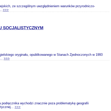
ejskich, ze szczególnym uwzględnieniem warunków przyrodniczo-
..
>>>
KU SOCJALISTYCZNYM
ngielskiego oryginału, opublikowanego w Stanach Zjednoczonych w 1993
...
>>>
a podręcznika wychodzi znacznie poza problematykę geografii
itycznej...
>>>