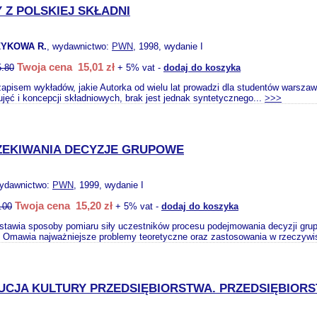
 Z POLSKIEJ SKŁADNI
YKOWA R.
, wydawnictwo:
PWN
, 1998, wydanie I
Twoja cena 15,01 zł
5.80
+ 5% vat -
dodaj do koszyka
zapisem wykładów, jakie Autorka od wielu lat prowadzi dla studentów warszaws
 ujęć i koncepcji składniowych, brak jest jednak syntetycznego...
>>>
CZEKIWANIA DECYZJE GRUPOWE
wydawnictwo:
PWN
, 1999, wydanie I
Twoja cena 15,20 zł
.00
+ 5% vat -
dodaj do koszyka
stawia sposoby pomiaru siły uczestników procesu podejmowania decyzji grup
 Omawia najważniejsze problemy teoretyczne oraz zastosowania w rzeczywi
CJA KULTURY PRZEDSIĘBIORSTWA. PRZEDSIĘBIOR