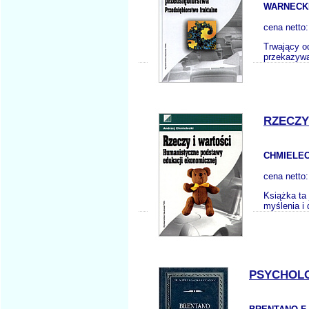
WARNECKE
cena netto
Trwający o
przekazywa
RZECZY
CHMIELEC
cena netto
Książka ta 
myślenia i 
PSYCHOLO