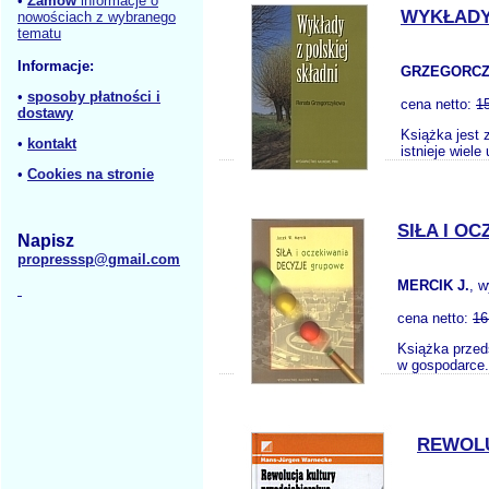
•
Zamów
informacje o
WYKŁADY
nowościach z wybranego
tematu
Informacje:
GRZEGORCZ
•
sposoby płatności i
cena netto:
1
dostawy
Książka jest 
•
kontakt
istnieje wiele
•
Cookies na stronie
SIŁA I O
Napisz
propresssp@gmail.com
MERCIK J.
, 
cena netto:
16
Książka przed
w gospodarce.
REWOLU