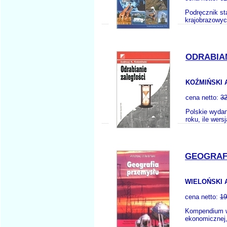
Podręcznik st
krajobrazowyc
ODRABIAN
KOŹMIŃSKI 
cena netto:
32
Polskie wydan
roku, ile wer
GEOGRAF
WIELOŃSKI 
cena netto:
19
Kompendium wi
ekonomicznej, 