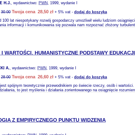
 H.J.
, wydawnictwo:
PWN
, 1999, wydanie I
Twoja cena 28,50 zł
:
30.00
+ 5% vat -
dodaj do koszyka
d 100 lat niespotykany rozwój gospodarczy umożliwił wielu ludziom osiągnięc
nia informacji i komunikowania się pozwala nam rozpoznać złożony turbulent
 I WARTOŚCI. HUMANISTYCZNE PODSTAWY EDUKACJ
KI A.
, wydawnictwo:
PWN
, 1999, wydanie I
Twoja cena 26,60 zł
:
28.00
+ 5% vat -
dodaj do koszyka
jest spójnym teoretycznie przewodnikiem po świecie rzeczy, osób i wartości
działania, to jest myślenia i działania zorientowanego na osiągnięcie rozumieni
GIA Z EMPIRYCZNEGO PUNKTU WIDZENIA