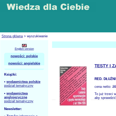
Strona główna
> wyszukiwanie
English version
nowości: polskie
nowości: angielskie
TESTY I 
Książki:
RED. DŁUŻNI
•
wydawnictwa polskie
podział tematyczny
cena netto:
20
•
wydawnictwa
To już trzeci
anglojęzyczne
aby sprawdzić
podział tematyczny
Newsletter: