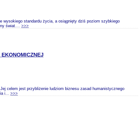
ie wysokiego standardu życia, a osiągnięty dziś poziom szybkiego
ny świat....
>>>
I EKONOMICZNEJ
. Jej celem jest przybliżenie ludziom biznesu zasad humanistycznego
a i...
>>>