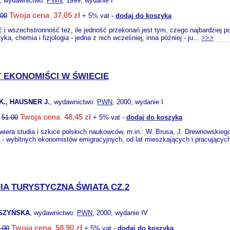
, wydawnictwo:
PWN
, 1999, wydanie I
Twoja cena 37,05 zł
.00
+ 5% vat -
dodaj do koszyka
ść i wszechstronność tez, ile jedność przekonań jest tym, czego najbardziej 
ka, chemia i fizjologia - jedna z nich wcześniej, inna później - ju...
>>>
 EKONOMIŚCI W ŚWIECIE
K., HAUSNER J.
, wydawnictwo:
PWN
, 2000, wydanie I
Twoja cena 48,45 zł
:
51.00
+ 5% vat -
dodaj do koszyka
iera studia i szkice polskich naukowców, m.in.: W. Brusa, J. Drewnowskiego
a - wybitnych ekonomistów emigracyjnych, od lat mieszkających i pracujących
A TURYSTYCZNA ŚWIATA CZ.2
RSZYŃSKA
, wydawnictwo:
PWN
, 2000, wydanie IV
Twoja cena 58,90 zł
.00
+ 5% vat -
dodaj do koszyka