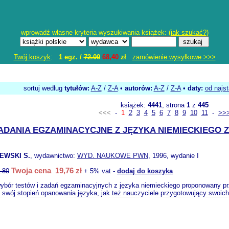
wprowadź własne kryteria wyszukiwania książek: (
jak szukać?
)
Twój koszyk
:
1 egz. /
72.00
68,40
zł
zamówienie wysyłkowe >>>
sortuj według
tytułów:
A-Z
/
Z-A
•
autorów:
A-Z
/
Z-A
•
daty:
od najs
książek:
4441
, strona
1
z
445
<<<
-
1
2
3
4
5
6
7
8
9
10
11
-
>>
ZADANIA EGZAMINACYCJNE Z JĘZYKA NIEMIECKIEGO Z 
EWSKI S.
, wydawnictwo:
WYD. NAUKOWE PWN
, 1996, wydanie I
Twoja cena 19,76 zł
.80
+ 5% vat -
dodaj do koszyka
 wybór testów i zadań egzaminacyjnych z języka niemieckiego proponowany p
 swój stopień opanowania języka, jak też nauczyciele przygotowujący swoich