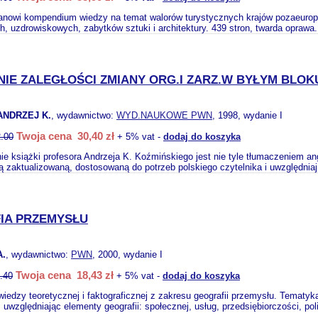
anowi kompendium wiedzy na temat walorów turystycznych krajów pozaeurop
h, uzdrowiskowych, zabytków sztuki i architektury. 439 stron, twarda oprawa.
IE ZALEGŁOŚCI ZMIANY ORG.I ZARZ.W BYŁYM BLO
ANDRZEJ K.
, wydawnictwo:
WYD.NAUKOWE PWN
, 1998, wydanie I
Twoja cena 30,40 zł
.00
+ 5% vat -
dodaj do koszyka
ie książki profesora Andrzeja K. Koźmińskiego jest nie tyle tłumaczeniem a
sją zaktualizowaną, dostosowaną do potrzeb polskiego czytelnika i uwzględniaj
IA PRZEMYSŁU
A.
, wydawnictwo:
PWN
, 2000, wydanie I
Twoja cena 18,43 zł
.40
+ 5% vat -
dodaj do koszyka
edzy teoretycznej i faktograficznej z zakresu geografii przemysłu. Tematyk
uwzględniając elementy geografii: społecznej, usług, przedsiębiorczości, pol