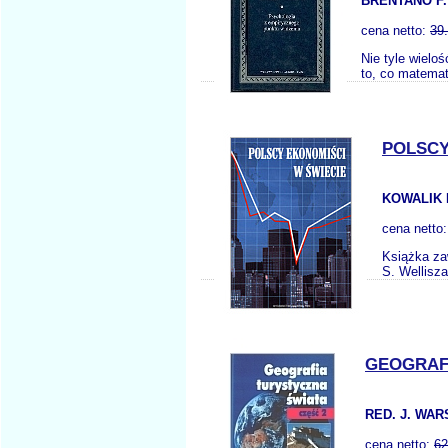
BRENTANO F.
cena netto:
39
Nie tyle wielo
to, co matematy
POLSCY
KOWALIK 
cena netto
Książka zaw
S. Wellisz
GEOGRAFI
RED. J. WA
cena netto:
62