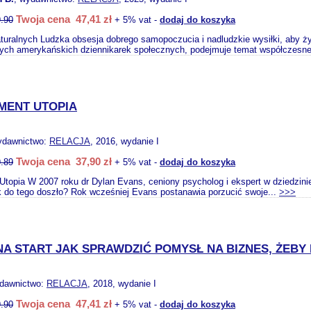
Twoja cena 47,41 zł
.90
+ 5% vat -
dodaj do koszyka
turalnych Ludzka obsesja dobrego samopoczucia i nadludzkie wysiłki, aby żyć
zych amerykańskich dziennikarek społecznych, podejmuje temat współczesne
MENT UTOPIA
ydawnictwo:
RELACJA
, 2016, wydanie I
Twoja cena 37,90 zł
.89
+ 5% vat -
dodaj do koszyka
topia W 2007 roku dr Dylan Evans, ceniony psycholog i ekspert w dziedzinie
 do tego doszło? Rok wcześniej Evans postanawia porzucić swoje...
>>>
A START JAK SPRAWDZIĆ POMYSŁ NA BIZNES, ŻEBY N
ydawnictwo:
RELACJA
, 2018, wydanie I
Twoja cena 47,41 zł
.90
+ 5% vat -
dodaj do koszyka