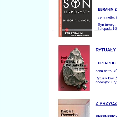
EBRAHIM Z.
cena netto:
Syn terrorys
listopada 199
RYTUAŁY 
EHRENREICH
cena netto:
49
Rytuały krwi 
obowiązku, ry
Z PRZYC
EHRENREICH