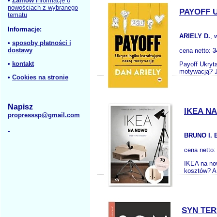
•
Zamów
informacje o
nowościach z wybranego
PAYOFF 
tematu
Informacje:
ARIELY D.
, 
•
sposoby płatności i
dostawy
cena netto:
3
•
kontakt
Payoff Ukryt
motywacją? J
•
Cookies na stronie
Napisz
IKEA N
propresssp@gmail.com
BRUNO I. 
cena netto
IKEA na no
kosztów? A
SYN TE