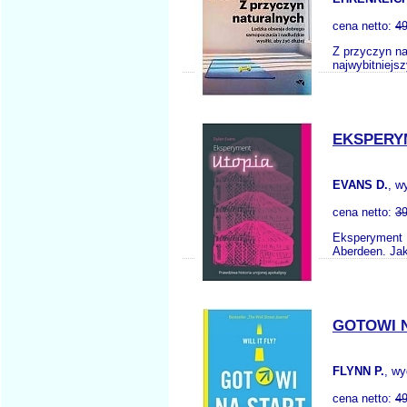
cena netto:
49
Z przyczyn na
najwybitniejs
EKSPERY
EVANS D.
, w
cena netto:
39
Eksperyment U
Aberdeen. Jak
GOTOWI N
FLYNN P.
, w
cena netto:
49