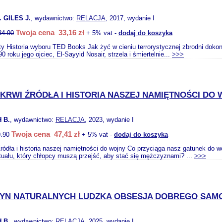
 GILES J.
, wydawnictwo:
RELACJA
, 2017, wydanie I
Twoja cena 33,16 zł
34.90
+ 5% vat -
dodaj do koszyka
ty Historia wyboru TED Books Jak żyć w cieniu terrorystycznej zbrodni doko
0 roku jego ojciec, El-Sayyid Nosair, strzela i śmiertelnie...
>>>
KRWI ŹRÓDŁA I HISTORIA NASZEJ NAMIĘTNOŚCI DO
 B.
, wydawnictwo:
RELACJA
, 2023, wydanie I
Twoja cena 47,41 zł
.90
+ 5% vat -
dodaj do koszyka
Źródła i historia naszej namiętności do wojny Co przyciąga nasz gatunek do
tuału, który chłopcy muszą przejść, aby stać się mężczyznami? ...
>>>
ZYN NATURALNYCH LUDZKA OBSESJA DOBREGO SAMOP
 B.
, wydawnictwo:
RELACJA
, 2025, wydanie I