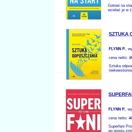
Gotowi na sta
wcielać je w 
SZTUKA 
FLYNN P.
, w
cena netto:
3
Sztuka odpus
niekwestiono
SUPERFA
FLYNN P.
, w
cena netto:
4
Superfani Pro
po prostu zmie