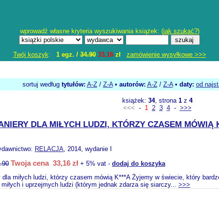
wprowadź własne kryteria wyszukiwania książek: (
jak szukać?
)
Twój koszyk
:
1 egz. /
34.90
33,16
zł
zamówienie wysyłkowe >>>
sortuj według
tytułów:
A-Z
/
Z-A
•
autorów:
A-Z
/
Z-A
•
daty:
od najs
książek:
34
, strona
1
z
4
<<<
-
1
2
3
4
-
>>>
NIERY DLA MIŁYCH LUDZI, KTÓRZY CZASEM MÓWIĄ K
ydawnictwo:
RELACJA
, 2014, wydanie I
Twoja cena 33,16 zł
.90
+ 5% vat -
dodaj do koszyka
 dla miłych ludzi, którzy czasem mówią K***A Żyjemy w świecie, który bardz
 miłych i uprzejmych ludzi (którym jednak zdarza się siarczy...
>>>