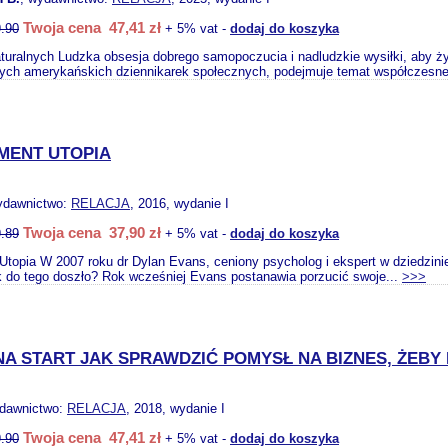
Twoja cena 47,41 zł
.90
+ 5% vat -
dodaj do koszyka
turalnych Ludzka obsesja dobrego samopoczucia i nadludzkie wysiłki, aby żyć
zych amerykańskich dziennikarek społecznych, podejmuje temat współczesne
MENT UTOPIA
ydawnictwo:
RELACJA
, 2016, wydanie I
Twoja cena 37,90 zł
.89
+ 5% vat -
dodaj do koszyka
topia W 2007 roku dr Dylan Evans, ceniony psycholog i ekspert w dziedzinie
 do tego doszło? Rok wcześniej Evans postanawia porzucić swoje...
>>>
A START JAK SPRAWDZIĆ POMYSŁ NA BIZNES, ŻEBY N
ydawnictwo:
RELACJA
, 2018, wydanie I
Twoja cena 47,41 zł
.90
+ 5% vat -
dodaj do koszyka