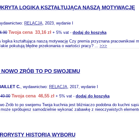
UKRYTA LOGIKA KSZTAŁTUJĄCA NASZĄ MOTYWACJĘ
wydawnictwo:
RELACJA
, 2023, wydanie I
Twoja cena 33,16 zł
4.90
+ 5% vat -
dodaj do koszyka
a logika kształtująca naszą motywację Czy premia przyznana pracownikowi 
akie pokutują błędne przekonania o wartości pracy? ...
>>>
A NOWO ZRÓB TO PO SWOJEMU
BAILLET C.
, wydawnictwo:
RELACJA
, 2017, wydanie I
Twoja cena 46,55 zł
:
49.00
+ 5% vat -
dodaj do koszyka
wo Zrób to po swojemu Twoja kuchnia jest bliźniaczo podobna do kuchni sąs
 może spróbujesz samodzielnie wykonać zabawkę z nieoczywistych element
RRORYSTY HISTORIA WYBORU