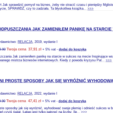
rt Jak sprawdzić pomysł na biznes, żeby nie stracić czasu i pieniędzy Mglis
życie, SPRAWDŹ, czy to zadziała. Ta błyskotliwa książka...
>>>
ODPUSZCZANIA JAK ZAMIENIŁEM PANIKĘ NA STARCIE
ydawnictwo:
RELACJA
, 2019, wydanie I
Twoja cena 37,91 zł
9.90
+ 5% vat -
dodaj do koszyka
zczania Jak zamieniłem panikę na starcie w sukces na mecie Inspirujące ws
wanego mistrza biznesów internetowych. Kiedy z powodu kryzysu Pat...
>>>
NI PROSTE SPOSOBY JAK SIĘ WYRÓŻNIĆ WYHODOWAĆ
ydawnictwo:
RELACJA
, 2022, wydanie I
Twoja cena 47,41 zł
9.90
+ 5% vat -
dodaj do koszyka
ste sposoby jak się wyróżnić, wyhodować swoje plemię i odnieść sukces w 
ń czyjś świat. Łatwo jest tylko patrzeć na liczby. Ile...
>>>