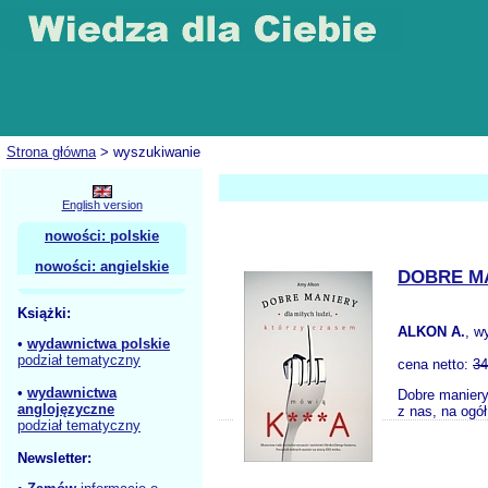
Strona główna
> wyszukiwanie
English version
nowości: polskie
nowości: angielskie
DOBRE MA
Książki:
ALKON A.
, w
•
wydawnictwa polskie
podział tematyczny
cena netto:
34
•
wydawnictwa
Dobre maniery
anglojęzyczne
z nas, na ogół
podział tematyczny
Newsletter: