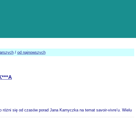
tarszych
/
od najnowszych
***A
o różni się od czasów porad Jana Kamyczka na temat savoir-vivre’u. Wielu