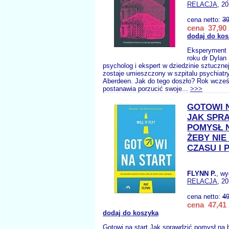
RELACJA
, 2
cena netto:
39
cena 37,90 
dodaj do kos
Eksperyment 
roku dr Dylan
psycholog i ekspert w dziedzinie sztucznej 
zostaje umieszczony w szpitalu psychiat
Aberdeen. Jak do tego doszło? Rok wcześ
postanawia porzucić swoje...
>>>
GOTOWI 
JAK SPR
POMYSŁ N
ŻEBY NIE
CZASU I 
FLYNN P.
, w
RELACJA
, 2
cena netto:
49
cena 47,41 
dodaj do koszyka
Gotowi na start Jak sprawdzić pomysł na 