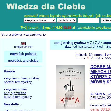
wprowadź własne kryteria wyszukiwania książek: (
jak szuka
Twój koszyk
:
1 egz. /
44.90
42,66
zł
zamówienie wysyłkow
Strona główna
> wyszukiwanie
sortuj według
tytułów:
A-Z
/
Z-A
•
auto
daty:
od najstarszych
/
od najn
English version
nowości: polskie
książek:
34
, strona
1
z
<<<
-
1
2
3
4
-
>>>
nowości: angielskie
DOBRE M
Książki:
MIŁYCH L
KTÓRZY 
•
wydawnictwa polskie
MÓWIĄ K*
podział tematyczny
•
wydawnictwa
anglojęzyczne
ALKON A.
, w
podział tematyczny
RELACJA
, 20
Newsletter:
cena netto:
34
cena 33,16 