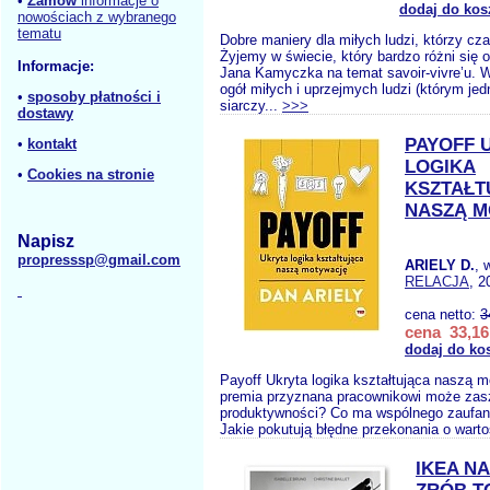
•
Zamów
informacje o
dodaj do kos
nowościach z wybranego
tematu
Dobre maniery dla miłych ludzi, którzy c
Żyjemy w świecie, który bardzo różni się
Informacje:
Jana Kamyczka na temat savoir-vivre’u. W
ogół miłych i uprzejmych ludzi (którym jed
•
sposoby płatności i
siarczy...
>>>
dostawy
PAYOFF 
•
kontakt
LOGIKA
•
Cookies na stronie
KSZTAŁT
NASZĄ 
Napisz
propresssp@gmail.com
ARIELY D.
, 
RELACJA
, 2
cena netto:
3
cena 33,16
dodaj do ko
Payoff Ukryta logika kształtująca naszą 
premia przyznana pracownikowi może zas
produktywności? Co ma wspólnego zaufan
Jakie pokutują błędne przekonania o warto
IKEA N