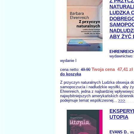
Z PRZYC
NATURAL
LUDZKA 
DOBREG
SAMOPOC
NADLUDZK
ABY ŻYĆ 
EHRENREICH
wydawnictwo
wydanie I
Twoja cena 47,41 zł
cena netto:
49.90
do koszyka
Z przyczyn naturalnych Ludzka obsesja d
samopoczucia i nadludzkie wysiłki, aby ży
Ehrenreich, jedna z najbardziej wpływowyc
najwybitniejszych amerykańskich dzienni
podejmuje temat współczesnej...
>>>
EKSPERY
UTOPIA
EVANS D.
, w