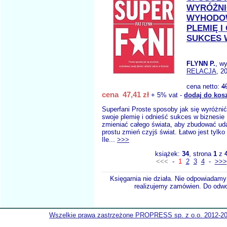
WYRÓŻNI
WYHODO
PLEMIĘ I
SUKCES 
FLYNN P.
, w
RELACJA
, 2
cena netto:
4
cena 47,41 zł
+ 5% vat -
dodaj do kos
Superfani Proste sposoby jak się wyróżn
swoje plemię i odnieść sukces w biznesie
zmieniać całego świata, aby zbudować ud
prostu zmień czyjś świat. Łatwo jest tylko 
Ile...
>>>
książek:
34
, strona
1
z
<<<
-
1
2
3
4
-
>>>
Księgarnia nie działa. Nie odpowiadamy 
realizujemy zamówien. Do odwol
Wszelkie prawa zastrzeżone PROPRESS sp. z o.o. 2012-2