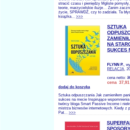
stracić czasu i pieniędzy Mgliste pomysły
teorie, marzycielskie iluzje… Zanim zaczn
życie, SPRAWDŹ, czy to zadziała. Ta błys
książka...
>>>
SZTUKA
ODPUSZC
ZAMIENI
NA STAR
SUKCES 
FLYNN P.
, w
RELACJA
, 2
cena netto:
3
cena 37,91 
dodaj do koszyka
Sztuka odpuszczania Jak zamieniłem pani
sukces na mecie Inspirujące wspomnienia
twórcy bloga Smart Passive Income i nie
mistrza biznesów internetowych. Kiedy z
Pat...
>>>
SUPERFA
SPOSOBY