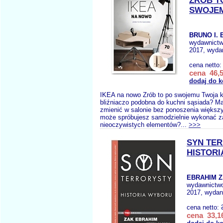
ZRÓB T
SWOJE
BRUNO I. 
wydawnict
2017, wydan
cena netto
cena 46,5
dodaj do 
IKEA na nowo Zrób to po swojemu Twoja k
bliźniaczo podobna do kuchni sąsiada? M
zmienić w salonie bez ponoszenia większ
może spróbujesz samodzielnie wykonać 
nieoczywistych elementów?...
>>>
SYN TE
HISTOR
EBRAHIM Z.
wydawnictw
2017, wydani
cena netto:
cena 33,16