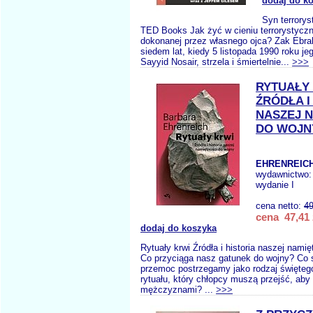
dodaj do k
Syn terrorys
TED Books Jak żyć w cieniu terrorystyczn
dokonanej przez własnego ojca? Zak Ebra
siedem lat, kiedy 5 listopada 1990 roku jeg
Sayyid Nosair, strzela i śmiertelnie...
>>>
RYTUAŁY
ŹRÓDŁA I
NASZEJ 
DO WOJN
EHRENREICH
wydawnictwo
wydanie I
cena netto:
49
cena 47,41 
dodaj do koszyka
Rytuały krwi Źródła i historia naszej nami
Co przyciąga nasz gatunek do wojny? Co 
przemoc postrzegamy jako rodzaj święteg
rytuału, który chłopcy muszą przejść, aby 
mężczyznami? ...
>>>