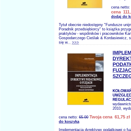
cena netto
cena 111,
dodaj do 
Tytuł obecnie niedostępny "Fundusze unijn
Poradnik przedsiębiorcy" to książka przy
praktyków - wspólników i pracowników Kan
Gospodarczego Cieślak & Kordasiewicz, s
się w...
>>>
IMPLE
DYREK
PODAT
FUZJAC
SZCZE
KOŁOMAŃS
UWZGLĘD
REGULACJ
wydawnict
2010, wyda
Twoja cena 61,75 zł
cena netto:
65.00
do koszyka
Implementacja dyrektywy podatkowej o fu