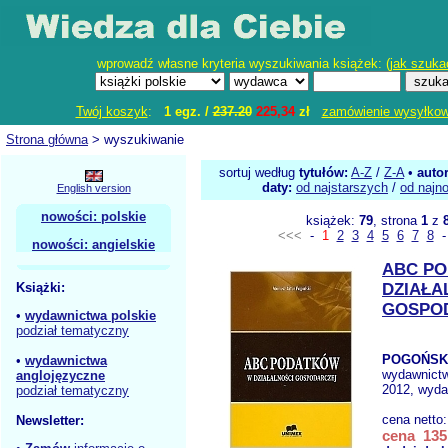
wprowadź własne kryteria wyszukiwania książek: (
jak szuka
Twój koszyk
:
1 egz. /
237.20
225,34
zł
zamówienie wysyłko
Strona główna
> wyszukiwanie
sortuj według
tytułów:
A-Z
/
Z-A
•
auto
daty:
od najstarszych
/
od najn
English version
nowości: polskie
książek:
79
, strona
1
z
<<<
-
1
2
3
4
5
6
7
8
nowości: angielskie
ABC P
Książki:
DZIAŁA
GOSPO
•
wydawnictwa polskie
podział tematyczny
POGOŃSKI
•
wydawnictwa
wydawnict
anglojęzyczne
2012, wyda
podział tematyczny
cena netto
Newsletter:
cena 135,