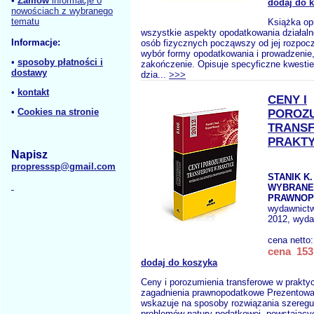
•
Zamów
informacje o
dodaj do 
nowościach z wybranego
tematu
Książka op
wszystkie aspekty opodatkowania działaln
Informacje:
osób fizycznych począwszy od jej rozpocz
wybór formy opodatkowania i prowadzenie, 
•
sposoby płatności i
zakończenie. Opisuje specyficzne kwesti
dostawy
dzia...
>>>
•
kontakt
CENY I
•
Cookies na stronie
POROZU
TRANS
PRAKTY
Napisz
propresssp@gmail.com
STANIK K.
WYBRANE
PRAWNOP
wydawnict
2012, wyda
cena netto
cena 153,
dodaj do koszyka
Ceny i porozumienia transferowe w prakt
zagadnienia prawnopodatkowe Prezentowa
wskazuje na sposoby rozwiązania szereg
problemów natury podatkowej, powstającyc