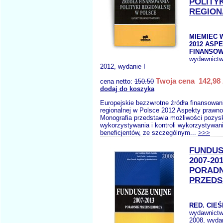
POLITYK
REGION
MIEMIEC W
2012 ASP
FINANSOW
wydawnict
2012, wydanie I
Twoja cena 142,98 
cena netto:
150.50
dodaj do koszyka
Europejskie bezzwrotne źródła finansowani
regionalnej w Polsce 2012 Aspekty prawn
Monografia przedstawia możliwości pozys
wykorzystywania i kontroli wykorzystywani
beneficjentów, ze szczególnym...
>>>
FUNDUS
2007-201
PORADN
PRZEDS
RED. CIEŚ
wydawnict
2008, wydan