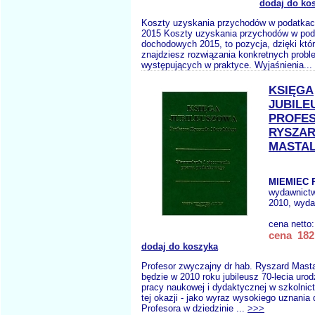
dodaj do ko
Koszty uzyskania przychodów w podatka
2015 Koszty uzyskania przychodów w pod
dochodowych 2015, to pozycja, dzięki któr
znajdziesz rozwiązania konkretnych prob
występujących w praktyce. Wyjaśnienia...
KSIĘGA
JUBILE
PROFE
RYSZA
MASTA
MIEMIEC R
wydawnict
2010, wyda
cena netto
cena 182,
dodaj do koszyka
Profesor zwyczajny dr hab. Ryszard Masta
będzie w 2010 roku jubileusz 70-lecia urod
pracy naukowej i dydaktycznej w szkolni
tej okazji - jako wyraz wysokiego uznania 
Profesora w dziedzinie ...
>>>