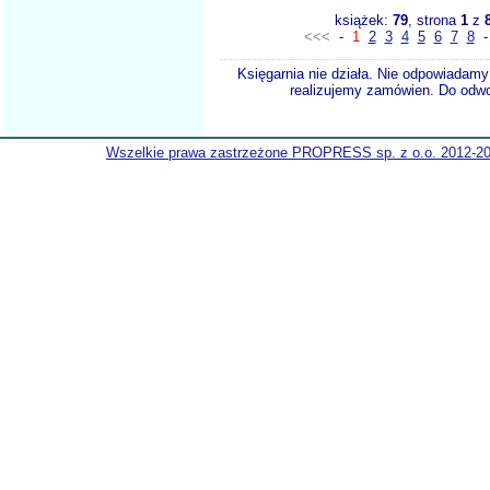
książek:
79
, strona
1
z
<<<
-
1
2
3
4
5
6
7
8
Księgarnia nie działa. Nie odpowiadamy 
realizujemy zamówien. Do odwol
Wszelkie prawa zastrzeżone PROPRESS sp. z o.o. 2012-2