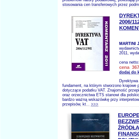
stosowania cen transferowych przez podmi
DYREK
2006/11
KOMENT
MARTINI J
wydawnict
2011, wyda
cena netto
cena 367
dodaj do 
Dyrektywa
fundament, na którym stworzono krajowe 
dotyczące podatku VAT. Znajomość przep
oraz orzecznictwa ETS stanowi dla polski
bardzo ważną wskazówkę przy interpretow
przepisów, kt...
>>>
EUROPE
BEZZW
ŹRÓDŁ
FINANS