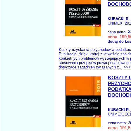
DOCHODO
KUBACKI R.
UNIMEX
, 20
cena netto:
2
cena 199,50
dodaj do ko
Koszty uzyskania przychodów w podatka
Publikacja, dzięki której z łatwością znaj
konkretnych problemów występujących w 
stosowania przepisów prawa podatkowego.
dotyczące zagadnień związanych z...
>>>
KOSZTY 
PRZYCH
PODATK
DOCHODO
KUBACKI R.
UNIMEX
, 20
cena netto:
2
cena 191,5