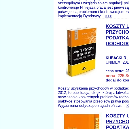
szczególnym uwzględnieniem regulacji pol
kontrowersje Niniejsza praca jest pierwszą
poświęconą problemom i kontrowersjom z
implementacją Dyrektywy...
>>>
KOSZTY 
PRZYCH
PODATK
DOCHODO
KUBACKI R.
UNIMEX
, 201
cena netto:
2
cena 225,34
dodaj do ko
Koszty uzyskania przychodów w podatka
2012, to publikacja, dzięki której z łatwoś
rozwiązania konkretnych problemów rodzą
praktyce stosowania przepisów prawa pod
Wyjaśnienia dotyczące zagadnień zwi...
>
KOSZTY 
PRZYCH
PODATK