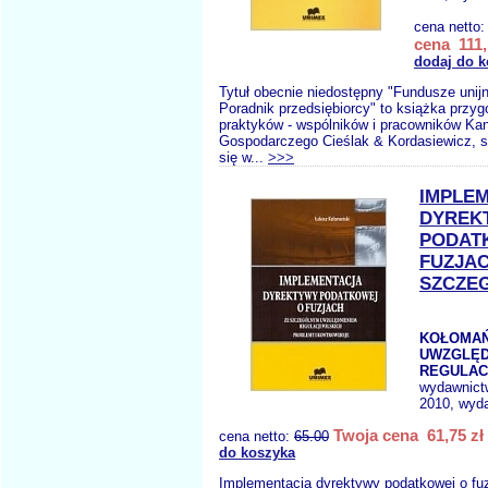
cena netto
cena 111,
dodaj do 
Tytuł obecnie niedostępny "Fundusze unijn
Poradnik przedsiębiorcy" to książka przy
praktyków - wspólników i pracowników Kan
Gospodarczego Cieślak & Kordasiewicz, s
się w...
>>>
IMPLE
DYREK
PODAT
FUZJAC
SZCZE
KOŁOMAŃS
UWZGLĘD
REGULACJ
wydawnict
2010, wyda
Twoja cena 61,75 zł
cena netto:
65.00
do koszyka
Implementacja dyrektywy podatkowej o fu