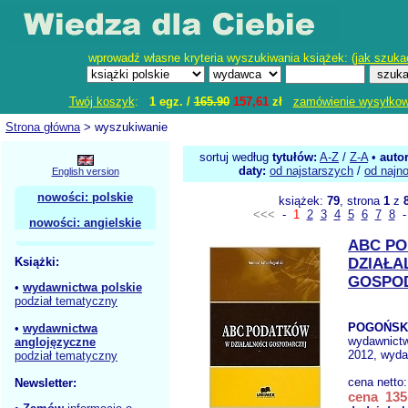
wprowadź własne kryteria wyszukiwania książek: (
jak szuka
Twój koszyk
:
1 egz. /
165.90
157,61
zł
zamówienie wysyłko
Strona główna
> wyszukiwanie
sortuj według
tytułów:
A-Z
/
Z-A
•
auto
daty:
od najstarszych
/
od najn
English version
nowości: polskie
książek:
79
, strona
1
z
<<<
-
1
2
3
4
5
6
7
8
nowości: angielskie
ABC P
Książki:
DZIAŁA
GOSPO
•
wydawnictwa polskie
podział tematyczny
POGOŃSKI
•
wydawnictwa
wydawnict
anglojęzyczne
2012, wyda
podział tematyczny
cena netto
Newsletter:
cena 135,