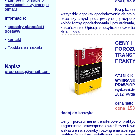
•
Zamów
informacje o
dodaj do 
nowościach z wybranego
tematu
Książka op
wszystkie aspekty opodatkowania działaln
Informacje:
osób fizycznych począwszy od jej rozpocz
wybór formy opodatkowania i prowadzenie, 
•
sposoby płatności i
zakończenie. Opisuje specyficzne kwesti
dostawy
dzia...
>>>
•
kontakt
CENY I
•
Cookies na stronie
POROZU
TRANS
PRAKTY
Napisz
propresssp@gmail.com
STANIK K.
WYBRANE
PRAWNOP
wydawnict
2012, wyda
cena netto
cena 153,
dodaj do koszyka
Ceny i porozumienia transferowe w prakt
zagadnienia prawnopodatkowe Prezentowa
wskazuje na sposoby rozwiązania szereg
problemów natury podatkowej, powstającyc