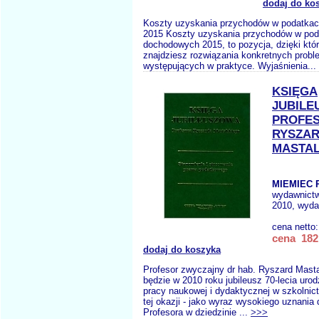
dodaj do ko
Koszty uzyskania przychodów w podatka
2015 Koszty uzyskania przychodów w pod
dochodowych 2015, to pozycja, dzięki któr
znajdziesz rozwiązania konkretnych prob
występujących w praktyce. Wyjaśnienia...
KSIĘGA
JUBILE
PROFE
RYSZA
MASTA
MIEMIEC R
wydawnict
2010, wyda
cena netto
cena 182,
dodaj do koszyka
Profesor zwyczajny dr hab. Ryszard Masta
będzie w 2010 roku jubileusz 70-lecia urod
pracy naukowej i dydaktycznej w szkolni
tej okazji - jako wyraz wysokiego uznania 
Profesora w dziedzinie ...
>>>