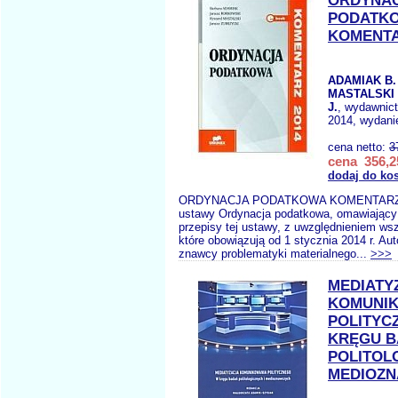
ORDYNA
PODATK
KOMENTA
ADAMIAK B.
MASTALSKI 
J.
, wydawnic
2014, wydani
cena netto:
3
cena 356,2
dodaj do ko
ORDYNACJA PODATKOWA KOMENTARZ 
ustawy Ordynacja podatkowa, omawiający
przepisy tej ustawy, z uwzględnieniem ws
które obowiązują od 1 stycznia 2014 r. Aut
znawcy problematyki materialnego...
>>>
MEDIATY
KOMUNI
POLITYC
KRĘGU 
POLITOL
MEDIOZ