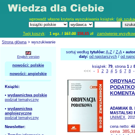
wprowadź własne kryteria wyszukiwania książek: (
jak szuka
Twój koszyk
:
1 egz. /
167.00
158,65
zł
zamówienie wysyłko
Strona główna
> wyszukiwanie
sortuj według
tytułów:
A-Z
/
Z-A
•
auto
daty:
od najstarszych
/
od najn
English version
nowości: polskie
książek:
79
, strona
1
z
<<<
-
1
2
3
4
5
6
7
8
nowości: angielskie
ORDYNAC
Książki:
PODATK
KOMENTA
•
wydawnictwa polskie
podział tematyczny
ADAMIAK B.
•
wydawnictwa
MASTALSKI 
anglojęzyczne
UNIMEX
, 201
podział tematyczny
cena netto:
40
Newsletter:
cena 385,31