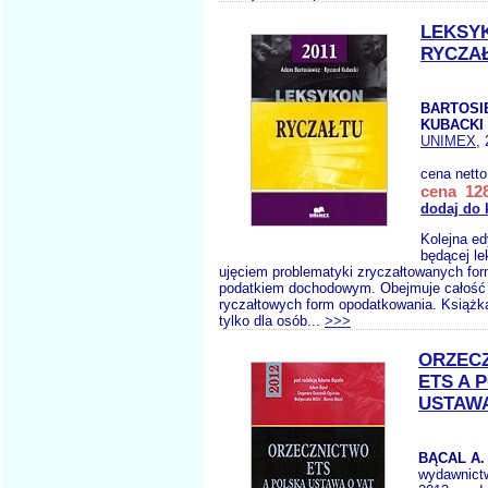
LEKSY
RYCZAŁ
BARTOSI
KUBACKI 
UNIMEX
,
cena nett
cena 128
dodaj do 
Kolejna ed
będącej l
ujęciem problematyki zryczałtowanych fo
podatkiem dochodowym. Obejmuje całość 
ryczałtowych form opodatkowania. Książk
tylko dla osób...
>>>
ORZEC
ETS A 
USTAWA
BĄCAL A.
wydawnict