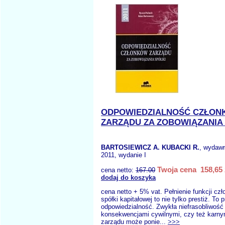
ODPOWIEDZIALNOŚĆ CZŁO
ZARZĄDU ZA ZOBOWIĄZANIA 
BARTOSIEWICZ A. KUBACKI R.
, wydaw
2011, wydanie I
Twoja cena 158,65 
cena netto:
167.00
dodaj do koszyka
cena netto + 5% vat. Pełnienie funkcji cz
spółki kapitałowej to nie tylko prestiż. To
odpowiedzialność. Zwykła niefrasobliwoś
konsekwencjami cywilnymi, czy też karny
zarządu może ponie...
>>>