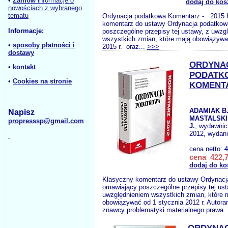
•
Zamów
informacje o
dodaj do kos
nowościach z wybranego
tematu
Ordynacja podatkowa Komentarz - 2015 
komentarz do ustawy Ordynacja podatkow
Informacje:
poszczególne przepisy tej ustawy, z uwzg
wszystkich zmian, które mają obowiązywa
•
sposoby płatności i
2015 r. oraz...
>>>
dostawy
ORDYNA
•
kontakt
PODATK
•
Cookies na stronie
KOMENTA
ADAMIAK B
Napisz
MASTALSKI
propresssp@gmail.com
J.
, wydawni
2012, wydani
cena netto:
4
cena 422,7
dodaj do ko
Klasyczny komentarz do ustawy Ordynacj
omawiający poszczególne przepisy tej ust
uwzględnieniem wszystkich zmian, które 
obowiązywać od 1 stycznia 2012 r. Autoram
znawcy problematyki materialnego prawa.