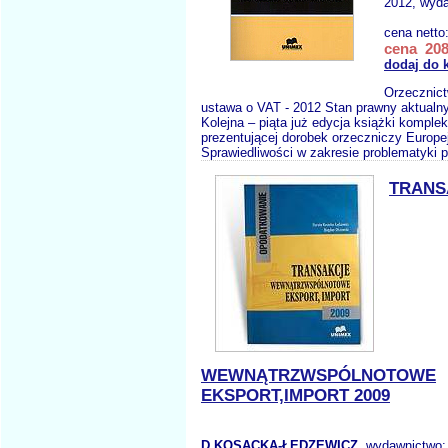
2012, wyda
cena netto
cena 208
dodaj do 
Orzecznic
ustawa o VAT - 2012 Stan prawny aktualny
Kolejna – piąta już edycja książki komple
prezentującej dorobek orzeczniczy Europe
Sprawiedliwości w zakresie problematyki 
TRANS
WEWNĄTRZWSPÓLNOTOWE
EKSPORT,IMPORT 2009
D.KOSACKA-ŁĘDZEWICZ
, wydawnictwo