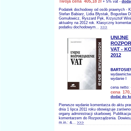
Twoja cena 405,18 zł
+ 5% vat -
doda
Podatek dochodowy od osób prawnych - 
Stefan Babiarz, Lidia Błystak, Bogusław D
Gomułowicz, Ryszard Pęk, Krzysztof Wini
aktualny na 2012 rok. Klasyczny komenta
podatku dochodowym...
>>>
UNIJNE
ROZPOR
VAT - 
2012
BARTOSIE
wydawnictw
wydanie I
cena netto:
cena 170,
dodaj do k
Pierwsze wydanie komentarza do aktu pra
dnia 1 lipca 2011 roku obowiązuje zarówno 
organy administracji skarbowej. Publikacj
komentarzem do Rozporządzenia. Dowiesz
m.in.: &...
>>>