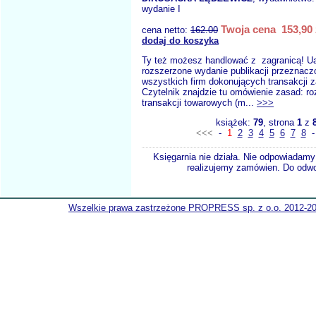
wydanie I
Twoja cena 153,90 
cena netto:
162.00
dodaj do koszyka
Ty też możesz handlować z zagranicą! Ua
rozszerzone wydanie publikacji przeznaczo
wszystkich firm dokonujących transakcji 
Czytelnik znajdzie tu omówienie zasad: ro
transakcji towarowych (m...
>>>
książek:
79
, strona
1
z
<<<
-
1
2
3
4
5
6
7
8
Księgarnia nie działa. Nie odpowiadamy 
realizujemy zamówien. Do odwol
Wszelkie prawa zastrzeżone PROPRESS sp. z o.o. 2012-2