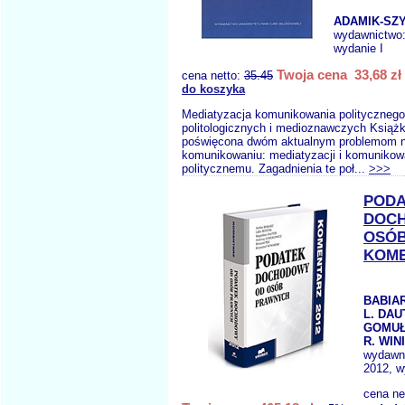
ADAMIK-SZY
wydawnictwo
wydanie I
Twoja cena 33,68 zł
cena netto:
35.45
do koszyka
Mediatyzacja komunikowania polityczneg
politologicznych i medioznawczych Książk
poświęcona dwóm aktualnym problemom n
komunikowaniu: mediatyzacji i komunikow
politycznemu. Zagadnienia te poł...
>>>
PODA
DOC
OSÓ
KOME
BABIAR
L. DAU
GOMUŁ
R. WIN
wydawn
2012, w
cena ne