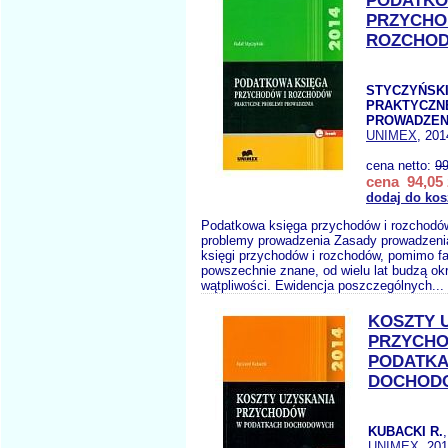
PODATKO
PRZYCHO
ROZCHOD
STYCZYŃSKI 
PRAKTYCZN
PROWADZEN
UNIMEX
, 201
cena netto:
99
cena 94,05 
dodaj do kos
Podatkowa księga przychodów i rozchodó
problemy prowadzenia Zasady prowadzeni
księgi przychodów i rozchodów, pomimo fa
powszechnie znane, od wielu lat budzą ok
wątpliwości. Ewidencja poszczególnych...
KOSZTY 
PRZYCH
PODATK
DOCHODO
KUBACKI R.
UNIMEX
, 20