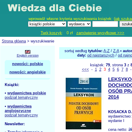
wprowadź własne kryteria wyszukiwania książek: (
jak szuka
Twój koszyk
: 0 zł
zamówienie wysyłkowe >>>
Strona główna
> wyszukiwanie
sortuj według
tytułów:
A-Z
/
Z-A
•
auto
daty:
od najstarszych
/
od najn
English version
nowości: polskie
książek:
79
, strona
3
z
<<<
-
1
2
3
4
5
6
7
8
nowości: angielskie
LEKSYKO
Książki:
DOCHOD
OSÓB P
•
wydawnictwa polskie
2014
podział tematyczny
•
wydawnictwa
anglojęzyczne
KOSACKA D.
podział tematyczny
wydawnictwo
wydanie I
Newsletter:
cena netto:
2