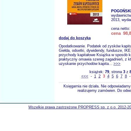
POGOŃSKI
wydawnict
2013, wydan
cena netto
cena 98,8
dodaj do koszyka
Opodatkowanie. Podatek od zysków kapit
Giełda, odsetki, dywidendy, fundusze, IKE
przychody kapitałowe Książka w sposób 
praktyczny omawia szereg zagadnień, z kt
uzyskanie przychodów kapita...
>>>
książek:
79
, strona
3
z
<<<
-
1
2
3
4
5
6
7
8
Księgarnia nie działa. Nie odpowiadamy 
realizujemy zamówien. Do odwol
Wszelkie prawa zastrzeżone PROPRESS sp. z o.o. 2012-2