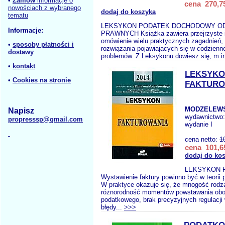
•
Zamów
informacje o
cena 270,75
nowościach z wybranego
dodaj do koszyka
tematu
LEKSYKON PODATEK DOCHODOWY O
Informacje:
PRAWNYCH Książka zawiera przejrzyste 
omówienie wielu praktycznych zagadnień,
•
sposoby płatności i
rozwiązania pojawiających się w codzienne
dostawy
problemów. Z Leksykonu dowiesz się, m.in.
•
kontakt
LEKSYK
•
Cookies na stronie
FAKTURO
MODZELEWSK
Napisz
wydawnictwo
propresssp@gmail.com
wydanie I
cena netto:
1
cena 101,65
dodaj do ko
LEKSYKON 
Wystawienie faktury powinno być w teorii 
W praktyce okazuje się, że mnogość rodza
różnorodność momentów powstawania ob
podatkowego, brak precyzyjnych regulacji
błędy...
>>>