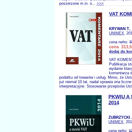
poszerzone m.in. o...
>>>
VAT KOM
KRYWAN T.
,
UNIMEX
, 20
cena netto:
3
cena 313,5
dodaj do ko
VAT KOMEN
Publikacja st
wydanie kla
komentarza 
podatku od towarów i usług. Mimo, że Ust
już niemal 10 lat, nadal sprawia ona liczn
interpretacyjne. Stosowanie przepisów Us
PKWIU A 
2014
ZUBRZYCKI 
UNIMEX
, 20
cena netto:
1