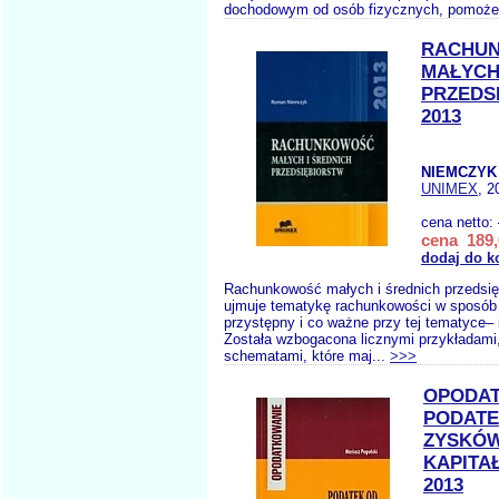
dochodowym od osób fizycznych, pomoże
RACHU
MAŁYCH
PRZEDS
2013
NIEMCZYK 
UNIMEX
, 2
cena netto:
cena 189,
dodaj do k
Rachunkowość małych i średnich przedsię
ujmuje tematykę rachunkowości w sposób 
przystępny i co ważne przy tej tematyce– 
Została wzbogacona licznymi przykładami,
schematami, które maj...
>>>
OPODA
PODATE
ZYSKÓ
KAPITA
2013