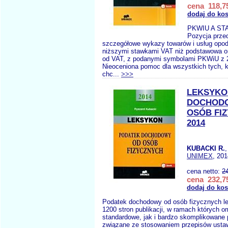
cena 118,75
dodaj do ko
PKWIU A ST
Pozycja prze
szczegółowe wykazy towarów i usług opo
niższymi stawkami VAT niż podstawowa o
od VAT, z podanymi symbolami PKWiU z 2
Nieoceniona pomoc dla wszystkich tych, k
chc...
>>>
LEKSYKO
DOCHOD
OSÓB FI
2014
KUBACKI R.
UNIMEX
, 201
cena netto:
2
cena 232,75
dodaj do ko
Podatek dochodowy od osób fizycznych l
1200 stron publikacji, w ramach których 
standardowe, jak i bardzo skomplikowane
związane ze stosowaniem przepisów usta