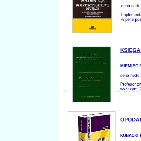
cena netto
Implementa
w pełni p
KSIĘGA
MIEMIEC R
cena netto
Profesor zw
wyższym. Z 
OPODAT
KUBACKI 