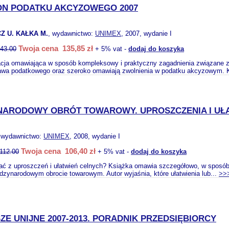
N PODATKU AKCYZOWEGO 2007
Z U. KAŁKA M.
, wydawnictwo:
UNIMEX
, 2007, wydanie I
Twoja cena 135,85 zł
43.00
+ 5% vat -
dodaj do koszyka
acja omawiająca w sposób kompleksowy i praktyczny zagadnienia związane 
rawa podatkowego oraz szeroko omawiają zwolnienia w podatku akcyzowym. 
NARODOWY OBRÓT TOWAROWY. UPROSZCZENIA I UŁA
 wydawnictwo:
UNIMEX
, 2008, wydanie I
Twoja cena 106,40 zł
112.00
+ 5% vat -
dodaj do koszyka
ać z uproszczeń i ułatwień celnych? Książka omawia szczegółowo, w sposób ja
dzynarodowym obrocie towarowym. Autor wyjaśnia, które ułatwienia lub...
>>
ZE UNIJNE 2007-2013. PORADNIK PRZEDSIĘBIORCY