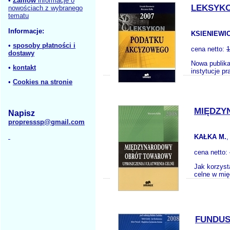
•
Zamów
informacje o
LEKSYKO
nowościach z wybranego
tematu
Informacje:
KSIENIEWIC
•
sposoby płatności i
cena netto:
1
dostawy
Nowa publik
•
kontakt
instytucje p
•
Cookies na stronie
MIĘDZY
Napisz
propresssp@gmail.com
KAŁKA M.
,
cena netto:
Jak korzyst
celne w mię
FUNDUS