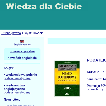
Strona główna
> wyszukiwanie
English version
nowości: polskie
nowości: angielskie
PODATEK
Książki:
KUBACKI R.
•
wydawnictwa polskie
podział tematyczny
cena netto:
6
•
wydawnictwa
Promocja 30% 
anglojęzyczne
od osób fizyc
podział tematyczny
Newsletter: