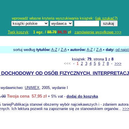
wprowadź własne kryteria wyszukiwania książek: (
jak szukać?
)
Twój koszyk
:
1 egz. /
88.79
84,35
zł
zamówienie wysyłkowe >>>
sortuj według
tytułów:
A-Z
/
Z-A
•
autorów:
A-Z
/
Z-A
•
daty:
od najs
książek:
79
, strona
1
z
8
<<<
-
1
2
3
4
5
6
7
8
-
>>>
 DOCHODOWY OD OSÓB FIZYCZNYCH. INTERPRETA
, wydawnictwo:
UNIMEX
, 2005, wydanie I
Twoja cena 57,95 zł
1.00
+ 5% vat -
dodaj do koszyka
taniejPublikacja stanowi obszerny wybór najciekawszych i - zdaniem autora
znych. Ich lektura pozwoli na zapoznanie się ze stanowiskiem organów...
>>