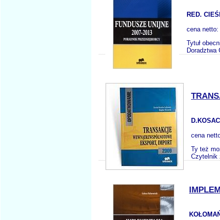
RED. CIEŚ
cena netto
Tytuł obecn
Doradztwa G
TRANS
D.KOSAC
cena nett
Ty też mo
Czytelnik
IMPLE
KOŁOMAŃS