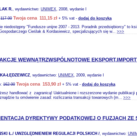
LAK R.
, wydawnictwo:
UNIMEX
, 2008, wydanie I
Twoja cena 111,15 zł
:
117.00
+ 5% vat -
dodaj do koszyka
ie niedostępny "Fundusze unijne 2007 - 2013. Poradnik przedsiębiorcy" to k
ospodarczego Cieślak & Kordasiewicz, specjalizujących się w...
>>>
AKCJE WEWNĄTRZWSPÓLNOTOWE EKSPORT,IMPORT 
KA-ŁĘDZEWICZ
, wydawnictwo:
UNIMEX
, 2009, wydanie I
Twoja cena 153,90 zł
o:
162.00
+ 5% vat -
dodaj do koszyka
żesz handlować z zagranicą! Uaktualnione i rozszerzone wydanie publikacji 
 znajdzie tu omówienie zasad: rozliczania transakcji towarowych (m...
>>>
MENTACJA DYREKTYWY PODATKOWEJ O FUZJACH ZE
KI Ł./ UWZGLĘDNIENIEM REGULACJI POLSKICH /
, wydawnictwo:
UNI