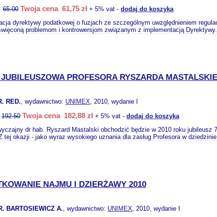
Twoja cena 61,75 zł
:
65.00
+ 5% vat -
dodaj do koszyka
cja dyrektywy podatkowej o fuzjach ze szczególnym uwzględnieniem regulacji
oświęconą problemom i kontrowersjom związanym z implementacją Dyrektywy.
 JUBILEUSZOWA PROFESORA RYSZARDA MASTALSKI
. RED.
, wydawnictwo:
UNIMEX
, 2010, wydanie I
Twoja cena 182,88 zł
:
192.50
+ 5% vat -
dodaj do koszyka
yczajny dr hab. Ryszard Mastalski obchodzić będzie w 2010 roku jubileusz 70
tej okazji - jako wyraz wysokiego uznania dla zasług Profesora w dziedzinie
KOWANIE NAJMU I DZIERŻAWY 2010
R. BARTOSIEWICZ A.
, wydawnictwo:
UNIMEX
, 2010, wydanie I