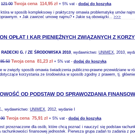
Twoja cena 114,95 zł
:
121.00
+ 5% vat -
dodaj do koszyka
, która w sposób kompleksowy i praktyczny omawia problematykę umów najmu
lnoprawnym. • Jak zawrzeć umowę najmu? • Jakie są obowiązki...
>>>
ON OPŁAT I KAR PIENIĘŻNYCH ZWIĄZANYCH Z KORZ
 RADECKI G. / ZE ŚRODOWISKA 2010
, wydawnictwo:
UNIMEX
, 2010, wyda
Twoja cena 81,23 zł
:
85.50
+ 5% vat -
dodaj do koszyka
e w zwięzły sposób omawia świadczenia publiczno-prawne przewidziane w ró
dotyczące korzystania ze środowiska w sposób zgodny z prawem, tj. głównie
OWOŚĆ OD PODSTAW DO SPRAWOZDANIA FINANSOW
.
, wydawnictwo:
UNIMEX
, 2012, wydanie I
Twoja cena 75,91 zł
.90
+ 5% vat -
dodaj do koszyka
est przeznaczone dla osób, które chcą poznać i nauczyć się podstaw rachunk
a rachunkowości finansowej jednostek. Pierwsza grupa zadań to zadania z po