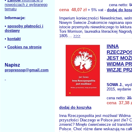
•
Zamów
informacje o
nowościach z wybranego
cena netto:
5
tematu
cena 48,07 zł
+ 5% vat -
dodaj do kos
Informacje:
Imperium konieczności Niewolnictwo, wol
Nowym Świecie Znakomicie napisana opow
•
sposoby płatności i
istocie przemysłu niewolniczego to lektur
dostawy
Toni Morrison, laureatka literackiej Nagro
1805....
>>>
•
kontakt
INNA
•
Cookies na stronie
RZECZPOS
JEST MOŻ
WIDMA PR
Napisz
WIZJE PR
propresssp@gmail.com
SOWA J.
, wy
2015, wydanie 
cena netto:
39
cena 37,38 z
dodaj do koszyka
Inna Rzeczpospolita jest możliwa! Widma p
przyszłości Dlaczego w Polsce jest źle? 
zmienić? Minęło ćwierćwiecze od transform
Polsce. Choć różne dane wskazują na cał