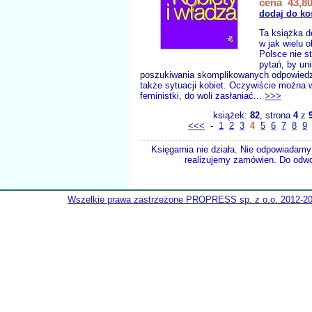
cena 43,80
dodaj do ko
Ta książka d
w jak wielu 
Polsce nie s
pytań, by un
poszukiwania skomplikowanych odpowiedz
także sytuacji kobiet. Oczywiście można
feministki, do woli zasłaniać...
>>>
książek:
82
, strona
4
z
<<<
-
1
2
3
4
5
6
7
8
9
Księgarnia nie działa. Nie odpowiadamy 
realizujemy zamówien. Do odwol
Wszelkie prawa zastrzeżone PROPRESS sp. z o.o. 2012-2