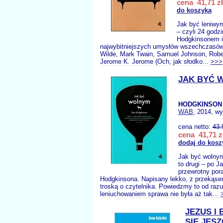
cena 41,71 zł
do koszyka
Jak być leniwy
– czyli 24 god
Hodgkinsonem i 
najwybitniejszych umysłów wszechczasów,
Wilde, Mark Twain, Samuel Johnson, Rober
Jerome K. Jerome (Och, jak słodko...
>>>
JAK BYĆ 
HODGKINSON 
WAB
, 2014, wy
cena netto:
43.
cena 41,71 z
dodaj do kosz
Jak być wolny
to drugi – po J
przewrotny por
Hodgkinsona. Napisany lekko, z przekąse
troską o czytelnika. Powiedzmy to od razu
leniuchowaniem sprawa nie była aż tak...
JEZUS I 
SIĘ JES