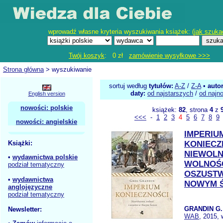
wprowadź własne kryteria wyszukiwania książek: (
jak szuka
Twój koszyk
: 0 zł
zamówienie wysyłkowe >>>
Strona główna
> wyszukiwanie
sortuj według
tytułów:
A-Z
/
Z-A
•
auto
daty:
od najstarszych
/
od najn
English version
nowości: polskie
książek:
82
, strona
4
z
<<<
-
1
2
3
4
5
6
7
8
9
nowości: angielskie
IMPERIU
Książki:
KONIECZ
NIEWOL
•
wydawnictwa polskie
WOLNOŚĆ
podział tematyczny
OSZUST
•
wydawnictwa
NOWYM Ś
anglojęzyczne
podział tematyczny
GRANDIN G.
Newsletter:
WAB
, 2015, 