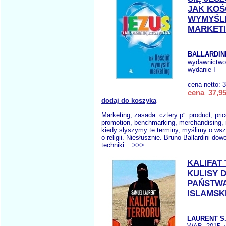
JAK KOŚ
WYMYŚL
MARKET
BALLARDINI
wydawnictw
wydanie I
cena netto:
3
cena 37,95
dodaj do koszyka
Marketing, zasada „cztery p”: product, pric
promotion, benchmarking, merchandising, 
kiedy słyszymy te terminy, myślimy o wszy
o religii. Niesłusznie. Bruno Ballardini dow
techniki...
>>>
KALIFAT
KULISY 
PAŃSTW
ISLAMSK
LAURENT S