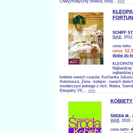
Charyzmatyczny mówca, który...
>>>
KLEOPA
FORTUN
SCHIFF ST
WAB
, 2012
cena netto:
cena 52,3
dodaj do k
KLEOPATRA
Najbardziej
najbardziej
kobieta swoich czasów. Kochanka Juliusz
Antoniusza. Żona - kolejno - swoich dwóch 
morderczyni jednego z nich. Matka. Samob
Kleopatry VII,...
>>>
KOBIETY
ŚRODA M.
,
WAB
, 2010,
cena netto:
4