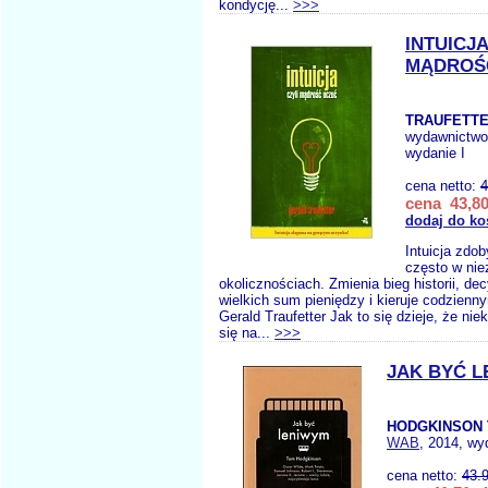
kondycję...
>>>
INTUICJA
MĄDROŚ
TRAUFETTE
wydawnictw
wydanie I
cena netto:
4
cena 43,80
dodaj do ko
Intuicja zdo
często w nie
okolicznościach. Zmienia bieg historii, de
wielkich sum pieniędzy i kieruje codzienn
Gerald Traufetter Jak to się dzieje, że ni
się na...
>>>
JAK BYĆ 
HODGKINSON 
WAB
, 2014, wy
cena netto:
43.