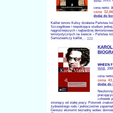
WAB
, 2015, 
cena netto:
3
cena 32,06
dodaj do ko
Kalifat terroru Kulisy działania Państwa I
Szczegółowe i niepokojące studium jednej
najgroźniejszych i najbardziej demonizowa
terrorystycznych na świecie – Państwa Is
Samozwańczy kalifat,...
>>>
KAROL
BIOGR
WHEEN F
WAB
, 200
cena nett
cena 43,
dodaj do
Niezłomny
pracujący
człowiek p
stroniący od stałej pracy. Potomek znako
żydowskiego rodu i jednocześnie zapamięta
Geniusz ekonomii bezradny wobec domow