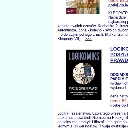
cena 52,3
dodaj do k
KLEOPATRA
Najbardziej
najbardziej
kobieta swoich czasów. Kochanka Juliusz
Antoniusza. Żona - kolejno - swoich dwóch 
morderczyni jednego z nich. Matka. Samob
Kleopatry VII,...
>>>
LOGIK
POSZU
PRAWD
DOXIADIS
PAPDIMIT
wydawnic
wydanie I
cena nett
cena 52,
dodaj do 
Logika i szaleństwo. Czwartego września 1
ataku nazistowskich Niemiec na Polskę, Be
genialny matematyk i filozof - ma gościnn
jednym z uniwersytetów. Trwają dyskusje 