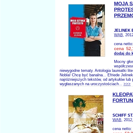
MOJA 
PROTES
PRZEM
JELINEK 
WAB
, 201
cena netto
cena 52,
dodaj do 
Mocny głos
współczesn
niewygodne tematy. Antologia laureatki lit
Nobla! Chcę być banalna... Efriede Jelinek
najróżniejszych tekstów, od artykułów lub
wygłaszanych na uroczystościach...
>>>
KLEOPA
FORTUN
SCHIFF ST
WAB
, 2012
cena netto: