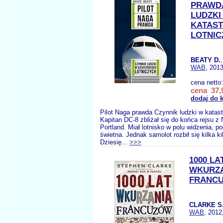
PRAWD
LUDZKI
KATAS
LOTNIC
BEATY D.
WAB
, 2013
cena netto
cena 37,9
dodaj do 
Pilot Naga prawda Czynnik ludzki w katast
Kapitan DC-8 zbliżał się do końca rejsu z
Portland. Miał lotnisko w polu widzenia, p
świetna. Jednak samolot rozbił się kilka k
Dziesię...
>>>
1000 LA
WKURZ
FRANC
CLARKE S
WAB
, 2012