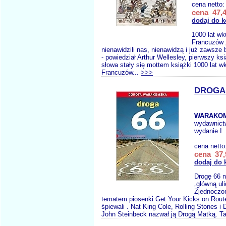
cena netto
cena 47,4
dodaj do 
1000 lat wk
Francuzów 
nienawidzili nas, nienawidzą i już zawsze 
- powiedział Arthur Wellesley, pierwszy ks
słowa stały się mottem książki 1000 lat w
Francuzów...
>>>
DROGA 
WARAKOM
wydawnict
wydanie I
cena netto
cena 37,
dodaj do 
Drogę 66 
„główną ul
Zjednoczo
tematem piosenki Get Your Kicks on Route
śpiewali . Nat King Cole, Rolling Stones 
John Steinbeck nazwał ją Drogą Matką. T