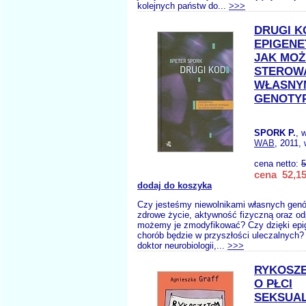
kolejnych państw do...
>>>
DRUGI K
EPIGENE
JAK MO
STEROW
WŁASNY
GENOTY
SPORK P.
, 
WAB
, 2011,
cena netto:
5
cena 52,15
dodaj do koszyka
Czy jesteśmy niewolnikami własnych genó
zdrowe życie, aktywność fizyczną oraz od
możemy je zmodyfikować? Czy dzięki epi
chorób będzie w przyszłości uleczalnych?
doktor neurobiologii,...
>>>
RYKOSZ
O PŁCI
SEKSUAL