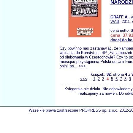
NARODZ
GRAFF A.
, 
WAB
, 2011,
cena netto:
3
cena 37,91
dodaj do ko
Czy powinno nas zastanawiać, że kampan
wpisania do Konstytucji RP „życia poczęte
od ślubowania w Częstochowie? Czy to pr
miesiącu przystąpienia Polski do Unii Euro
opinii po...
>>>
książek:
82
, strona
4
z
<<<
-
1
2
3
4
5
6
7
8
9
Księgarnia nie działa. Nie odpowiadamy 
realizujemy zamówien. Do odwol
Wszelkie prawa zastrzeżone PROPRESS sp. z o.o. 2012-2