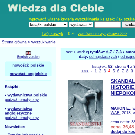
wprowadź własne kryteria wyszukiwania książek: (
jak szuka
Twój koszyk
: 0 zł
zamówienie wysyłkowe >>>
Strona główna
> wyszukiwanie
sortuj według
tytułów:
A-Z
/
Z-A
•
auto
daty:
od najstarszych
/
od najn
English version
nowości: polskie
książek:
82
, strona
4
z
<<<
-
1
2
3
4
5
6
7
8
9
nowości: angielskie
SKANDAL
Książki:
HISTORIE
NIEPOKO
•
wydawnictwa polskie
podział tematyczny
MAHON E.
, 
•
wydawnictwa
WAB
, 2013, 
anglojęzyczne
podział tematyczny
cena netto:
3
cena 36,48 
Newsletter:
dodaj do ko