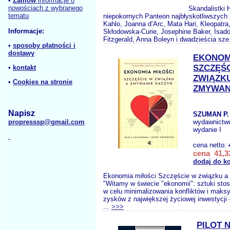
•
Zamów
informacje o
nowościach z wybranego
Skandalistki H
tematu
niepokornych Panteon najbłyskotliwszych k
Kahlo, Joanna d’Arc, Mata Hari, Kleopatra
Informacje:
Skłodowska-Curie, Josephine Baker, Isad
Fitzgerald, Anna Boleyn i dwadzieścia sze
•
sposoby płatności i
dostawy
EKONOM
SZCZĘŚ
•
kontakt
ZWIĄZK
•
Cookies na stronie
ZMYWAN
Napisz
SZUMAN P.
propresssp@gmail.com
wydawnictw
wydanie I
cena netto:
cena 41,33
dodaj do k
Ekonomia miłości Szczęście w związku a
"Witamy w świecie "ekonomii": sztuki sto
w celu minimalizowania konfliktów i maks
zysków z największej życiowej inwestycji
...
>>>
PILOT 