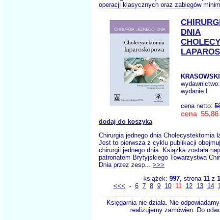
operacji klasycznych oraz zabiegów minima
CHIRURG
DNIA
CHOLECY
LAPARO
KRASOWSKI 
wydawnictwo
wydanie I
cena netto:
5
cena 55,86 
dodaj do koszyka
Chirurgia jednego dnia Cholecystektomia 
Jest to pierwsza z cyklu publikacji obejm
chirurgii jednego dnia. Książka została na
patronatem Brytyjskiego Towarzystwa Chir
Dnia przez zesp...
>>>
książek:
997
, strona
11
z
<<<
-
6
7
8
9
10
11
12
13
14
Księgarnia nie działa. Nie odpowiadamy 
realizujemy zamówien. Do odwol