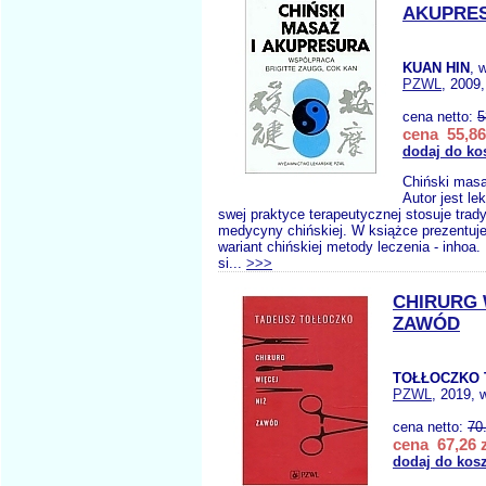
AKUPRE
KUAN HIN
, 
PZWL
, 2009,
cena netto:
5
cena 55,86
dodaj do ko
Chiński masa
Autor jest le
swej praktyce terapeutycznej stosuje tra
medycyny chińskiej. W książce prezentuje
wariant chińskiej metody leczenia - inhoa
si...
>>>
CHIRURG 
ZAWÓD
TOŁŁOCZKO 
PZWL
, 2019, 
cena netto:
70
cena 67,26 z
dodaj do kos