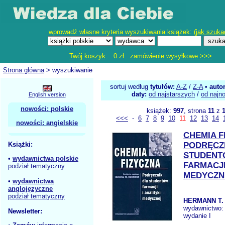
wprowadź własne kryteria wyszukiwania książek: (
jak szuka
Twój koszyk
: 0 zł
zamówienie wysyłkowe >>>
Strona główna
> wyszukiwanie
sortuj według
tytułów:
A-Z
/
Z-A
•
auto
daty:
od najstarszych
/
od najn
English version
nowości: polskie
książek:
997
, strona
11
z
<<<
-
6
7
8
9
10
11
12
13
14
nowości: angielskie
CHEMIA F
Książki:
PODRĘCZ
STUDEN
•
wydawnictwa polskie
FARMACJI
podział tematyczny
MEDYCZN
•
wydawnictwa
anglojęzyczne
podział tematyczny
HERMANN T.
wydawnictwo
Newsletter:
wydanie I