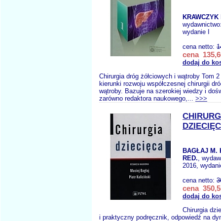
KRAWCZYK 
wydawnictwo
wydanie I
cena netto:
1
cena 135,6
dodaj do ko
Chirurgia dróg żółciowych i wątroby Tom 
kierunki rozwoju współczesnej chirurgii dr
wątroby. Bazuje na szerokiej wiedzy i doś
zarówno redaktora naukowego,...
>>>
CHIRURG
DZIECIĘ
BAGŁAJ M. 
RED.
, wydaw
2016, wydani
cena netto:
3
cena 350,5
dodaj do ko
Chirurgia dz
i praktyczny podręcznik, odpowiedź na d