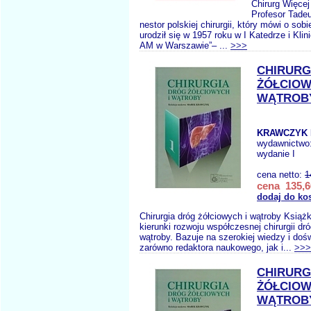
Chirurg Więcej
Profesor Tadeu
nestor polskiej chirurgii, który mówi o sobi
urodził się w 1957 roku w I Katedrze i Klin
AM w Warszawie”– ...
>>>
CHIRURG
ŻÓŁCIOW
WĄTROB
KRAWCZYK 
wydawnictwo
wydanie I
cena netto:
1
cena 135,6
dodaj do ko
Chirurgia dróg żółciowych i wątroby Książ
kierunki rozwoju współczesnej chirurgii dr
wątroby. Bazuje na szerokiej wiedzy i doś
zarówno redaktora naukowego, jak i...
>>>
CHIRURG
ŻÓŁCIOW
WĄTROBY