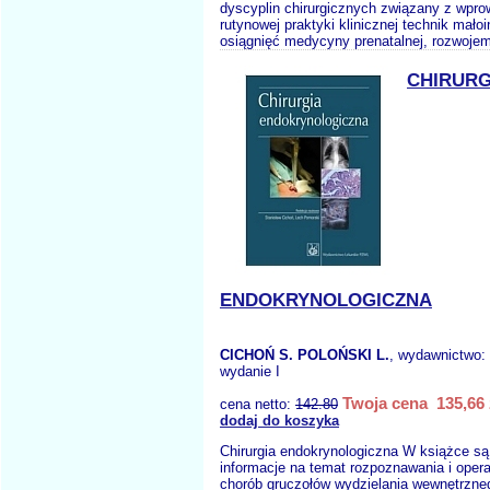
dyscyplin chirurgicznych związany z wpr
rutynowej praktyki klinicznej technik mał
osiągnięć medycyny prenatalnej, rozwojem
CHIRURG
ENDOKRYNOLOGICZNA
CICHOŃ S. POLOŃSKI L.
, wydawnictwo:
wydanie I
Twoja cena 135,66 
cena netto:
142.80
dodaj do koszyka
Chirurgia endokrynologiczna W książce są
informacje na temat rozpoznawania i oper
chorób gruczołów wydzielania wewnętrzneg