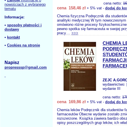
•
Zamów
informacje o
cena netto:
16
nowościach z wybranego
cena 158,46 zł
+ 5% vat -
dodaj do ko
tematu
Chemia fizyczna Podręcznik dla studentów 
Informacje:
analityki medycznej W tym nowoczesnym 
omówiono różne procesy fizykochemiczne,
•
sposoby płatności i
pewno spotka się farmaceuta w swojej prz
dostawy
pracy....
>>>
•
kontakt
CHEMIA 
•
Cookies na stronie
PODRĘCZN
STUDENT
FARMACJI 
Napisz
FARMACE
propresssp@gmail.com
ZEJC A.GORC
wydawnictwo:
wydanie III
cena netto:
17
cena 169,86 zł
+ 5% vat -
dodaj do ko
Chemia leków Podręcznik dla studentów fa
farmaceutów Obecne wydanie zostało zmie
rozszerzone. Książka zawiera bardzo obsz
opisy poszczególnych grup leków, ich wła