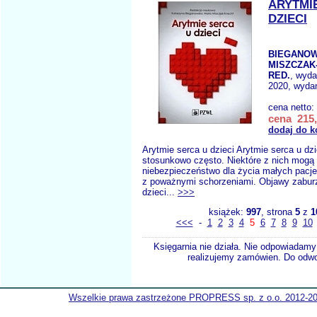
ARYTMI
DZIECI
BIEGANOW
MISZCZAK
RED.
, wyd
2020, wydan
cena netto:
cena 215,
dodaj do k
Arytmie serca u dzieci Arytmie serca u dz
stosunkowo często. Niektóre z nich mogą
niebezpieczeństwo dla życia małych pacje
z poważnymi schorzeniami. Objawy zabur
dzieci...
>>>
książek:
997
, strona
5
z
1
<<<
-
1
2
3
4
5
6
7
8
9
10
Księgarnia nie działa. Nie odpowiadamy 
realizujemy zamówien. Do odwol
Wszelkie prawa zastrzeżone PROPRESS sp. z o.o. 2012-2