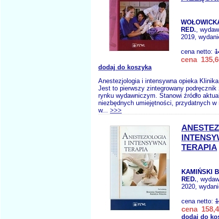
WOŁOWICKA 
RED.
, wydaw
2019, wydani
cena netto:
1
cena 135,6
dodaj do koszyka
Anestezjologia i intensywna opieka Klinika
Jest to pierwszy zintegrowany podręcznik 
rynku wydawniczym. Stanowi źródło aktual
niezbędnych umiejętności, przydatnych w 
w...
>>>
ANESTEZ
INTENS
TERAPIA
KAMIŃSKI B
RED.
, wydaw
2020, wydani
cena netto:
1
cena 158,4
dodaj do ko