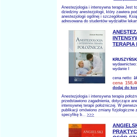
Anestezjologia i intensywna terapia Jest t
dziedziny anestezjologii, który zawiera po
anestezjologii ogólnej i szczegółowej. Ksi
adresowana do studentów wydziałów lekars
ANESTEZ
INTENSY
TERAPIA
KRUSZYŃSKI
wydawnictwo
wydanie I
cena netto:
1
cena 158,46
dodaj do ko
Anestezjologia i intensywna terapia położ
przedstawiono zagadnienia, dotyczące anes
intensywnej terapii położniczej. W pierwsz
publikacji omówiono zmiany fizjologiczne 
specyfikę b...
>>>
ANGIELS
PRAKTYC