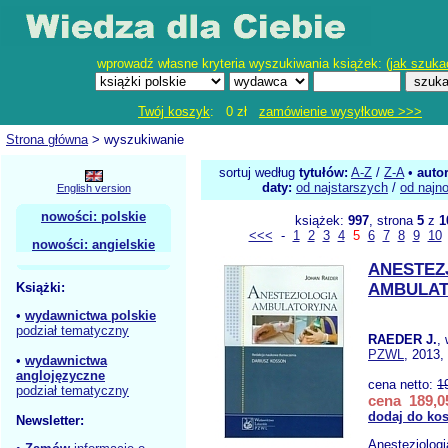
wprowadź własne kryteria wyszukiwania książek: (
jak szuka
Twój koszyk
: 0 zł
zamówienie wysyłkowe >>>
Strona główna
> wyszukiwanie
sortuj według
tytułów:
A-Z
/
Z-A
•
auto
daty:
od najstarszych
/
od najn
English version
nowości: polskie
książek:
997
, strona
5
z
1
<<<
-
1
2
3
4
5
6
7
8
9
10
nowości: angielskie
ANESTEZ
Książki:
AMBULA
•
wydawnictwa polskie
podział tematyczny
RAEDER J.
,
PZWL
, 2013,
•
wydawnictwa
anglojęzyczne
cena netto:
1
podział tematyczny
cena 189,05
dodaj do ko
Newsletter:
Anestezjologi