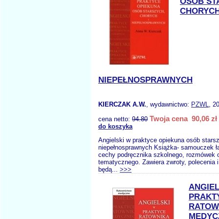
OSÓB ST
CHORYCH
NIEPEŁNOSPRAWNYCH
KIERCZAK A.W.
, wydawnictwo:
PZWL
, 2
Twoja cena 90,06 zł
cena netto:
94.80
do koszyka
Angielski w praktyce opiekuna osób starsz
niepełnosprawnych Książka- samouczek ł
cechy podręcznika szkolnego, rozmówek o
tematycznego. Zawiera zwroty, polecenia i 
będą...
>>>
ANGIEL
PRAKT
RATOW
MEDYC