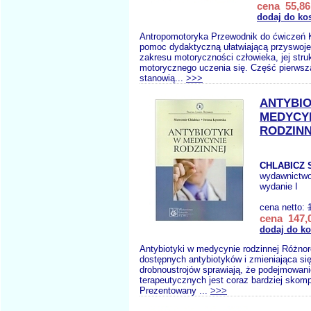
cena 55,86
dodaj do ko
Antropomotoryka Przewodnik do ćwiczeń 
pomoc dydaktyczną ułatwiającą przyswoje
zakresu motoryczności człowieka, jej stru
motorycznego uczenia się. Część pierwsz
stanowią...
>>>
ANTYBIO
MEDYCY
RODZIN
CHLABICZ 
wydawnictw
wydanie I
cena netto:
cena 147,0
dodaj do k
Antybiotyki w medycynie rodzinnej Różno
dostępnych antybiotyków i zmieniająca si
drobnoustrojów sprawiają, że podejmowanie
terapeutycznych jest coraz bardziej skom
Prezentowany ...
>>>