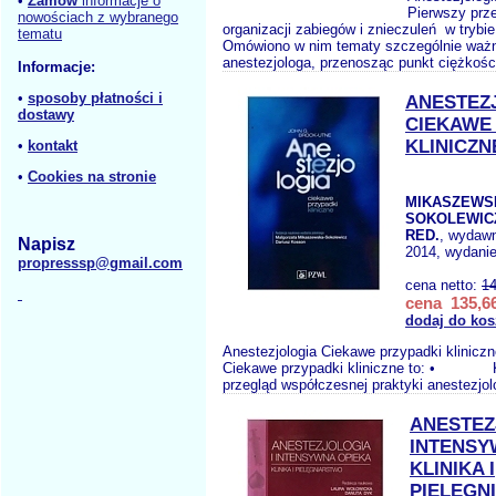
•
Zamów
informacje o
Pierwszy prz
nowościach z wybranego
organizacji zabiegów i znieczuleń w trybi
tematu
Omówiono w nim tematy szczególnie ważn
anestezjologa, przenosząc punkt ciężkości
Informacje:
•
sposoby płatności i
ANESTEZ
dostawy
CIEKAWE
KLINICZN
•
kontakt
•
Cookies na stronie
MIKASZEWS
SOKOLEWICZ
RED.
, wydaw
Napisz
2014, wydanie
propresssp@gmail.com
cena netto:
14
cena 135,66
dodaj do kos
Anestezjologia Ciekawe przypadki kliniczn
Ciekawe przypadki kliniczne to: • 
przegląd współczesnej praktyki anestezjol
ANESTEZ
INTENSY
KLINIKA I
PIELĘGN