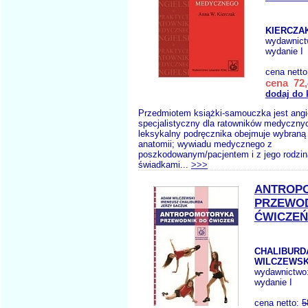
KIERCZAK
wydawnic
wydanie I
cena nett
cena 72,
dodaj do 
Przedmiotem książki-samouczka jest angie
specjalistyczny dla ratowników medyczny
leksykalny podręcznika obejmuje wybraną
anatomii; wywiadu medycznego z
poszkodowanym/pacjentem i z jego rodzin
świadkami...
>>>
ANTROP
PRZEWOD
ĆWICZEŃ
CHALIBURDA
WILCZEWSKI
wydawnictwo
wydanie I
cena netto:
5