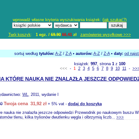
wprowadź własne kryteria wyszukiwania książek: (
jak szukać?
)
Twój koszyk
:
1 egz. /
69.90
66,41
zł
zamówienie wysyłkowe >>>
sortuj według
tytułów:
A-Z
/
Z-A
•
autorów:
A-Z
/
Z-A
•
daty:
od najs
książek:
997
, strona
1
z
100
<<<
-
1
2
3
4
5
6
7
8
9
10
11
-
>>
NA KTÓRE NAUKA NIE ZNALAZŁA JESZCZE ODPOWIE
ydawnictwo:
WL
, 2011, wydanie I
Twoja cena 31,92 zł
60
+ 5% vat -
dodaj do koszyka
re nauka nie znalazła jeszcze odpowiedzi Przewodnik po naukowym buszu W c
 atomów tlenu, kilka trylionów dwutlenku węgla i olbrzymią liczb...
>>>