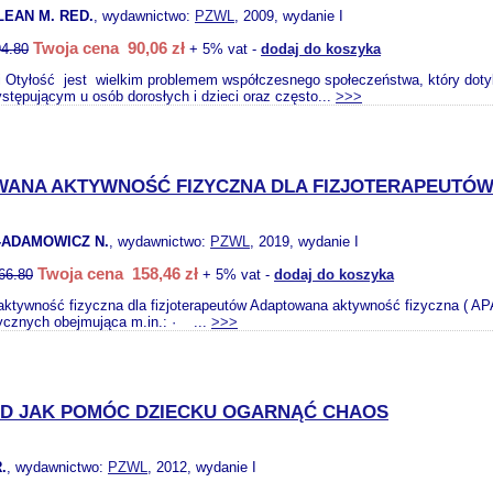
LEAN M. RED.
, wydawnictwo:
PZWL
, 2009, wydanie I
Twoja cena 90,06 zł
94.80
+ 5% vat -
dodaj do koszyka
 Otyłość jest wielkim problemem współczesnego społeczeństwa, który dotyka
tępującym u osób dorosłych i dzieci oraz często...
>>>
ANA AKTYWNOŚĆ FIZYCZNA DLA FIZJOTERAPEUTÓ
ADAMOWICZ N.
, wydawnictwo:
PZWL
, 2019, wydanie I
Twoja cena 158,46 zł
66.80
+ 5% vat -
dodaj do koszyka
tywność fizyczna dla fizjoterapeutów Adaptowana aktywność fizyczna ( APA –
tycznych obejmująca m.in.: · ...
>>>
D JAK POMÓC DZIECKU OGARNĄĆ CHAOS
.
, wydawnictwo:
PZWL
, 2012, wydanie I