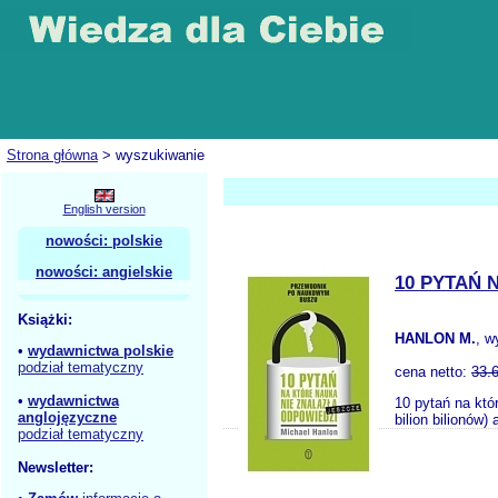
Strona główna
> wyszukiwanie
English version
nowości: polskie
nowości: angielskie
10 PYTAŃ 
Książki:
HANLON M.
, w
•
wydawnictwa polskie
podział tematyczny
cena netto:
33.
•
wydawnictwa
10 pytań na któ
anglojęzyczne
bilion bilionów)
podział tematyczny
Newsletter: