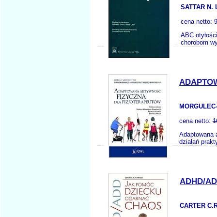
SATTAR N. 
cena netto:
ABC otyłości
chorobom wys
ADAPTOW
MORGULEC-
cena netto:
1
Adaptowana ak
działań prak
ADHD/AD
CARTER C.R