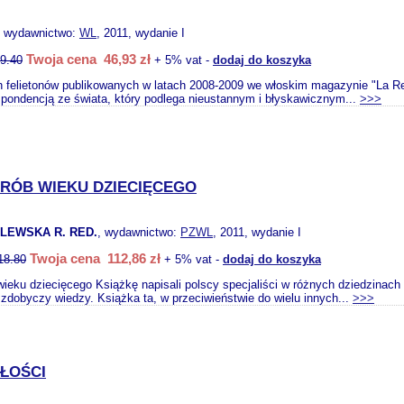
, wydawnictwo:
WL
, 2011, wydanie I
Twoja cena 46,93 zł
9.40
+ 5% vat -
dodaj do koszyka
ch felietonów publikowanych w latach 2008-2009 we włoskim magazynie "La R
spondencją ze świata, który podlega nieustannym i błyskawicznym...
>>>
RÓB WIEKU DZIECIĘCEGO
LEWSKA R. RED.
, wydawnictwo:
PZWL
, 2011, wydanie I
Twoja cena 112,86 zł
18.80
+ 5% vat -
dodaj do koszyka
ieku dziecięcego Książkę napisali polscy specjaliści w różnych dziedzinach
zdobyczy wiedzy. Książka ta, w przeciwieństwie do wielu innych...
>>>
ŁOŚCI