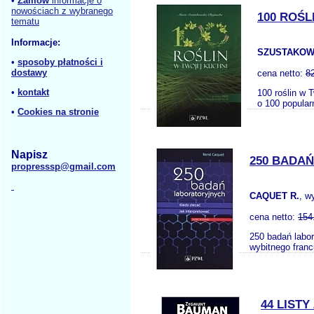
•
Zamów
informacje o
nowościach z wybranego
100 ROŚL
tematu
Informacje:
SZUSTAKOW
•
sposoby płatności i
dostawy
cena netto:
8
•
kontakt
100 roślin w 
o 100 popular
•
Cookies na stronie
Napisz
250 BADA
propresssp@gmail.com
CAQUET R.
, w
cena netto:
154
250 badań labor
wybitnego franc
44 LIST