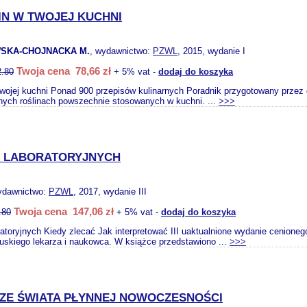
IN W TWOJEJ KUCHNI
SKA-CHOJNACKA M.
, wydawnictwo:
PZWL
, 2015, wydanie I
Twoja cena 78,66 zł
2.80
+ 5% vat -
dodaj do koszyka
Twojej kuchni Ponad 900 przepisów kulinarnych Poradnik przygotowany przez 
nych roślinach powszechnie stosowanych w kuchni. ...
>>>
Ń LABORATORYJNYCH
ydawnictwo:
PZWL
, 2017, wydanie III
Twoja cena 147,06 zł
.80
+ 5% vat -
dodaj do koszyka
atoryjnych Kiedy zlecać Jak interpretować III uaktualnione wydanie cenione
uskiego lekarza i naukowca. W książce przedstawiono ...
>>>
Y ZE ŚWIATA PŁYNNEJ NOWOCZESNOŚCI