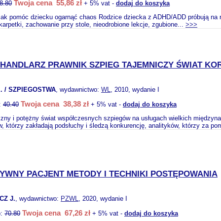
Twoja cena 55,86 zł
8.80
+ 5% vat -
dodaj do koszyka
 pomóc dziecku ogarnąć chaos Rodzice dziecka z ADHD/ADD próbują na róż
arpetki, zachowanie przy stole, nieodrobione lekcje, zgubione...
>>>
 HANDLARZ PRAWNIK SZPIEG TAJEMNICZY ŚWIAT K
. / SZPIEGOSTWA
, wydawnictwo:
WL
, 2010, wydanie I
Twoja cena 38,38 zł
:
40.40
+ 5% vat -
dodaj do koszyka
zny i potężny świat współczesnych szpiegów na usługach wielkich międzyna
, którzy zakładają podsłuchy i śledzą konkurencję, analityków, którzy za po
YWNY PACJENT METODY I TECHNIKI POSTĘPOWANIA
CZ J.
, wydawnictwo:
PZWL
, 2020, wydanie I
Twoja cena 67,26 zł
o:
70.80
+ 5% vat -
dodaj do koszyka