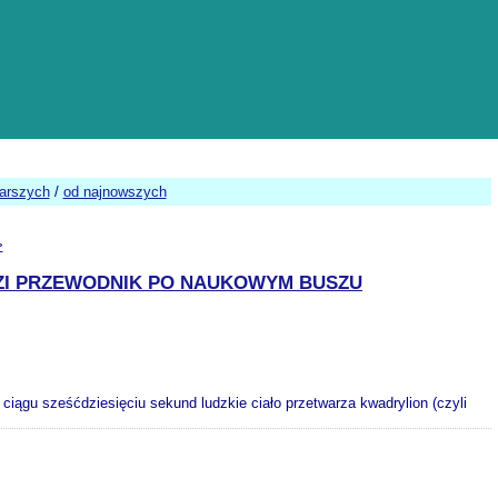
tarszych
/
od najnowszych
>
DZI PRZEWODNIK PO NAUKOWYM BUSZU
iągu sześćdziesięciu sekund ludzkie ciało przetwarza kwadrylion (czyli