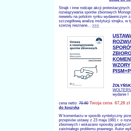
Strajk i inne rodzaje akcji protestacyjnyc
rozwiązywania sporów zbiorowych Monogra
niewielu na polskim rynku wydawniczym z
szczegółową analizę instytucji strajku, w 
szerzej nieznane...
>>>
USTAW
ROZWI
SPOR
ZBIOR
KOMEN
WZORY
PISM+P
ŻOŁYŃSKI
WOLTERS
wydanie I
Twoja cena 67,26 zł
cena netto:
70.80
do koszyka
W komentarzu w sposób syntetyczny prze
przepisów ustawy z 23 maja 1991 r. o roz
zbiorowych i wskazano sposoby praktyczn
zaistniałego problemu prawnego. Autor wy