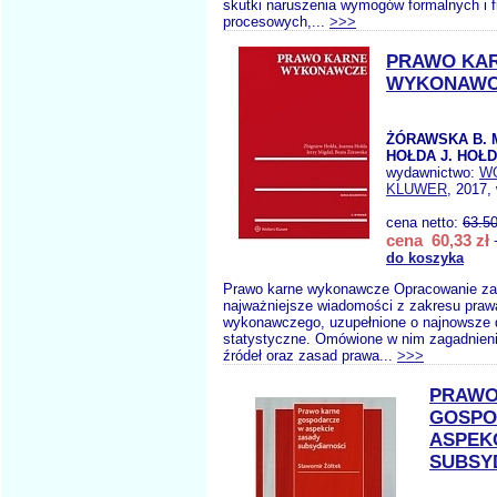
skutki naruszenia wymogów formalnych i f
procesowych,...
>>>
PRAWO KA
WYKONAWC
ŻÓRAWSKA B. M
HOŁDA J. HOŁD
wydawnictwo:
W
KLUWER
, 2017,
cena netto:
63.5
cena 60,33 zł
+
do koszyka
Prawo karne wykonawcze Opracowanie za
najważniejsze wiadomości z zakresu praw
wykonawczego, uzupełnione o najnowsze 
statystyczne. Omówione w nim zagadnieni
źródeł oraz zasad prawa...
>>>
PRAWO
GOSPO
ASPEK
SUBSY