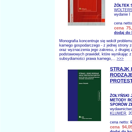
ŻÓŁTEK 
WOLTERS
wydanie I
cena nett
cena 75,
dodaj do
Monografia koncentruje się wokół problem
karnego gospodarczego - z jednej strony z
oraz wyznaczenia jego zakresu, z drugiej 
podstawowych prawideł, które wynikając 
subsydiarności prawa karnego,...
>>>
STRAJK I
RODZAJE
PROTES
ŻOŁYŃSKI J
METODY R
SPORÓW Z
wydawnictw
KLUWER
, 2
cena netto:
cena 94,05
dodaj do ko