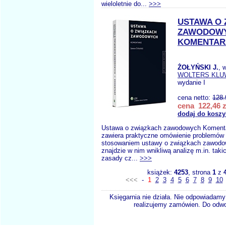
wieloletnie do...
>>>
USTAWA O
ZAWODOW
KOMENTAR
ŻOŁYŃSKI J.
, 
WOLTERS KLU
wydanie I
cena netto:
128.
cena 122,46 z
dodaj do koszy
Ustawa o związkach zawodowych Koment
zawiera praktyczne omówienie problemów
stosowaniem ustawy o związkach zawodow
znajdzie w nim wnikliwą analizę m.in. taki
zasady cz...
>>>
książek:
4253
, strona
1
z
<<<
-
1
2
3
4
5
6
7
8
9
10
Księgarnia nie działa. Nie odpowiadamy 
realizujemy zamówien. Do odwol