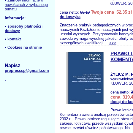
•
Zamów
informacje o
KLUWER
, 20
nowościach z wybranego
tematu
Twoja cena 52,35 zł
cena netto:
55.10
do koszyka
Informacje:
Znaczenie praktyk pedagogicznych w proc
•
sposoby płatności i
nauczycieli Kształcenie nauczycieli jest 
dostawy
uczelni wyższych. Przygotowanie kandyda
zawodu wymaga wysokiej jakości oferty e
•
kontakt
szczególnych kwalifikacji ...
>>>
•
Cookies na stronie
PRAWO L
KOMENT
Napisz
propresssp@gmail.com
ŻYLICZ M. 
wydawnictw
KLUWER
, 2
cena netto:
3
cena 319,4
dodaj do ko
Prawo lotnic
Komentarz zawiera analizę przepisów usta
2002 r. - Prawo lotnicze regulującej stosu
zakresu lotnictwa, przede wszystkim cywil
pewnej części również państwowego. Na..