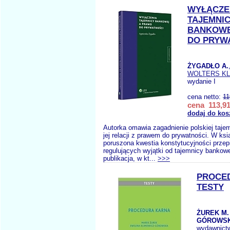
WYŁĄCZE
TAJEMNI
BANKOWE
DO PRYW
ŻYGADŁO A.
WOLTERS K
wydanie I
cena netto:
11
cena 113,91
dodaj do kos
Autorka omawia zagadnienie polskiej taje
jej relacji z prawem do prywatności. W ksi
poruszona kwestia konstytucyjności prze
regulujących wyjątki od tajemnicy bankowe
publikacja, w kt...
>>>
PROCE
TESTY
ŻUREK M.
GÓROWSK
wydawnict