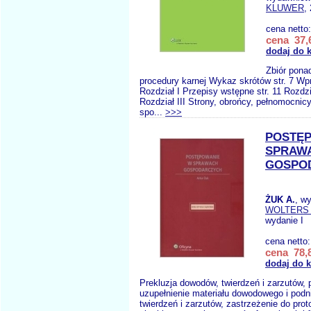
KLUWER
,
cena netto
cena 37,6
dodaj do 
Zbiór pona
procedury karnej Wykaz skrótów str. 7 Wpr
Rozdział I Przepisy wstępne str. 11 Rozdzia
Rozdział III Strony, obrońcy, pełnomocnicy
spo...
>>>
POSTĘ
SPRAW
GOSPO
ŻUK A.
, w
WOLTERS
wydanie I
cena netto
cena 78,8
dodaj do 
Prekluzja dowodów, twierdzeń i zarzutów, p
uzupełnienie materiału dowodowego i podn
twierdzeń i zarzutów, zastrzeżenie do prot