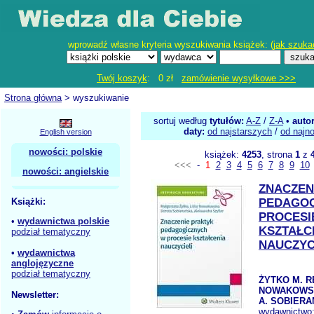
wprowadź własne kryteria wyszukiwania książek: (
jak szuka
Twój koszyk
: 0 zł
zamówienie wysyłkowe >>>
Strona główna
> wyszukiwanie
sortuj według
tytułów:
A-Z
/
Z-A
•
auto
daty:
od najstarszych
/
od najn
English version
nowości: polskie
książek:
4253
, strona
1
z
<<<
-
1
2
3
4
5
6
7
8
9
10
nowości: angielskie
ZNACZEN
Książki:
PEDAGOG
PROCESI
•
wydawnictwa polskie
KSZTAŁC
podział tematyczny
NAUCZYC
•
wydawnictwa
anglojęzyczne
podział tematyczny
ŻYTKO M. R
NOWAKOWSK
Newsletter:
A. SOBIERA
wydawnictwo