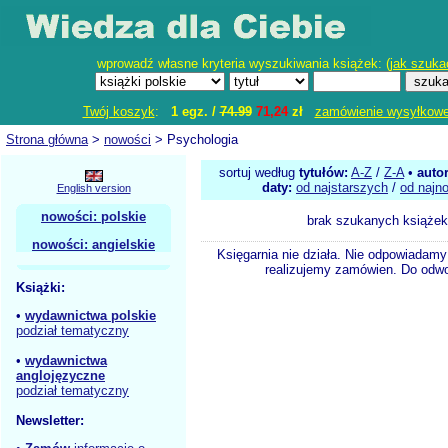
wprowadź własne kryteria wyszukiwania książek: (
jak szuka
Twój koszyk
:
1 egz. /
74.99
71,24
zł
zamówienie wysyłkow
Strona główna
>
nowości
> Psychologia
sortuj według
tytułów:
A-Z
/
Z-A
•
auto
daty:
od najstarszych
/
od najn
English version
nowości: polskie
brak szukanych książek
nowości: angielskie
Księgarnia nie działa. Nie odpowiadamy 
realizujemy zamówien. Do odwol
Książki:
•
wydawnictwa polskie
podział tematyczny
•
wydawnictwa
anglojęzyczne
podział tematyczny
Newsletter: