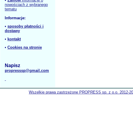
•
Zamów
informacje o
nowościach z wybranego
tematu
Informacje:
•
sposoby płatności i
dostawy
•
kontakt
•
Cookies na stronie
Napisz
propresssp@gmail.com
Wszelkie prawa zastrzeżone PROPRESS sp. z o.o. 2012-2