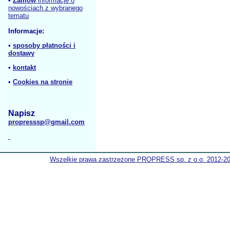
•
Zamów
informacje o
nowościach z wybranego
tematu
Informacje:
•
sposoby płatności i
dostawy
•
kontakt
•
Cookies na stronie
Napisz
propresssp@gmail.com
Wszelkie prawa zastrzeżone PROPRESS sp. z o.o. 2012-2