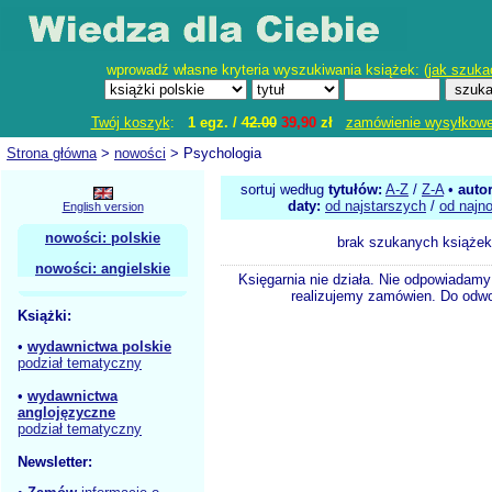
wprowadź własne kryteria wyszukiwania książek: (
jak szuka
Twój koszyk
:
1 egz. /
42.00
39,90
zł
zamówienie wysyłkow
Strona główna
>
nowości
> Psychologia
sortuj według
tytułów:
A-Z
/
Z-A
•
auto
daty:
od najstarszych
/
od najn
English version
nowości: polskie
brak szukanych książek
nowości: angielskie
Księgarnia nie działa. Nie odpowiadamy 
realizujemy zamówien. Do odwol
Książki:
•
wydawnictwa polskie
podział tematyczny
•
wydawnictwa
anglojęzyczne
podział tematyczny
Newsletter: