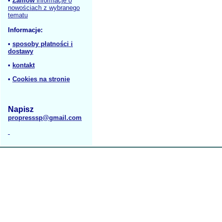
•
Zamów
informacje o
nowościach z wybranego
tematu
Informacje:
•
sposoby płatności i
dostawy
•
kontakt
•
Cookies na stronie
Napisz
propresssp@gmail.com