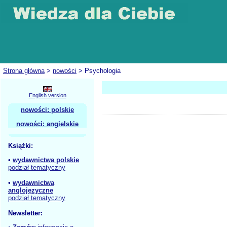
Strona główna
>
nowości
> Psychologia
English version
nowości: polskie
nowości: angielskie
Książki:
•
wydawnictwa polskie
podział tematyczny
•
wydawnictwa
anglojęzyczne
podział tematyczny
Newsletter: