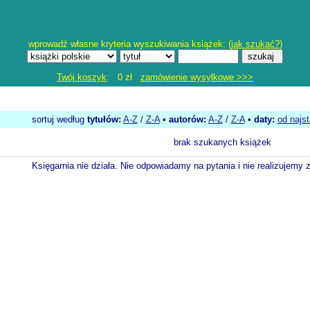
wprowadź własne kryteria wyszukiwania książek: (
jak szukać?
)
Twój koszyk
: 0 zł
zamówienie wysyłkowe >>>
sortuj według
tytułów:
A-Z
/
Z-A
•
autorów:
A-Z
/
Z-A
•
daty:
od najs
brak szukanych książek
Księgarnia nie działa. Nie odpowiadamy na pytania i nie realizujemy