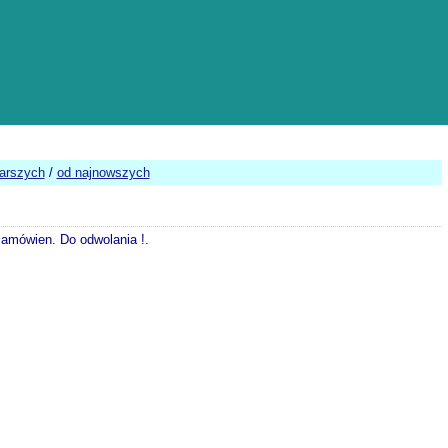
tarszych
/
od najnowszych
 zamówien. Do odwolania !.