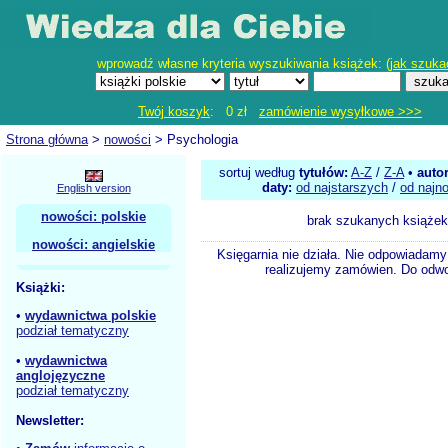
wprowadź własne kryteria wyszukiwania książek: (
jak szuka
Twój koszyk
: 0 zł
zamówienie wysyłkowe >>>
Strona główna
>
nowości
> Psychologia
sortuj według
tytułów:
A-Z
/
Z-A
•
auto
daty:
od najstarszych
/
od najn
English version
nowości: polskie
brak szukanych książek
nowości: angielskie
Księgarnia nie działa. Nie odpowiadamy 
realizujemy zamówien. Do odwol
Książki:
•
wydawnictwa polskie
podział tematyczny
•
wydawnictwa
anglojęzyczne
podział tematyczny
Newsletter: