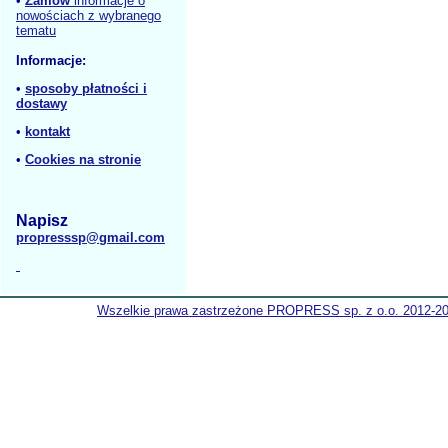
•
Zamów
informacje o
nowościach z wybranego
tematu
Informacje:
•
sposoby płatności i
dostawy
•
kontakt
•
Cookies na stronie
Napisz
propresssp@gmail.com
Wszelkie prawa zastrzeżone PROPRESS sp. z o.o. 2012-2