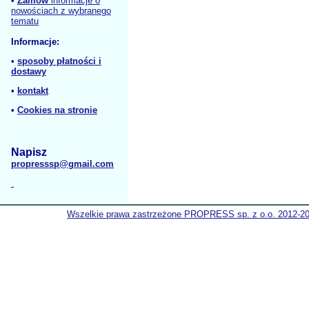
•
Zamów
informacje o
nowościach z wybranego
tematu
Informacje:
•
sposoby płatności i
dostawy
•
kontakt
•
Cookies na stronie
Napisz
propresssp@gmail.com
Wszelkie prawa zastrzeżone PROPRESS sp. z o.o. 2012-2