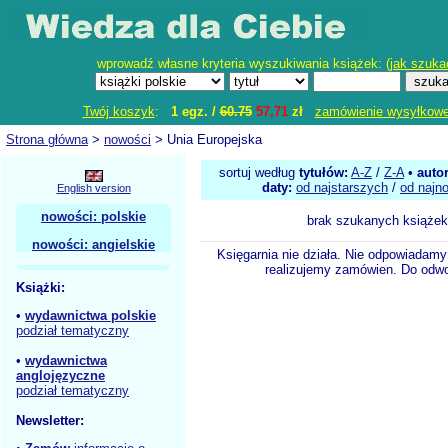
wprowadź własne kryteria wyszukiwania książek: (
jak szuka
Twój koszyk
:
1 egz. /
60.75
57,71
zł
zamówienie wysyłkow
Strona główna
>
nowości
> Unia Europejska
sortuj według
tytułów:
A-Z
/
Z-A
•
auto
daty:
od najstarszych
/
od najn
English version
nowości: polskie
brak szukanych książek
nowości: angielskie
Księgarnia nie działa. Nie odpowiadamy 
realizujemy zamówien. Do odwol
Książki:
•
wydawnictwa polskie
podział tematyczny
•
wydawnictwa
anglojęzyczne
podział tematyczny
Newsletter: