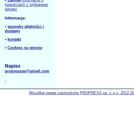
•
Zamów
informacje o
nowościach z wybranego
tematu
Informacje:
•
sposoby płatności i
dostawy
•
kontakt
•
Cookies na stronie
Napisz
propresssp@gmail.com
Wszelkie prawa zastrzeżone PROPRESS sp. z o.o. 2012-2