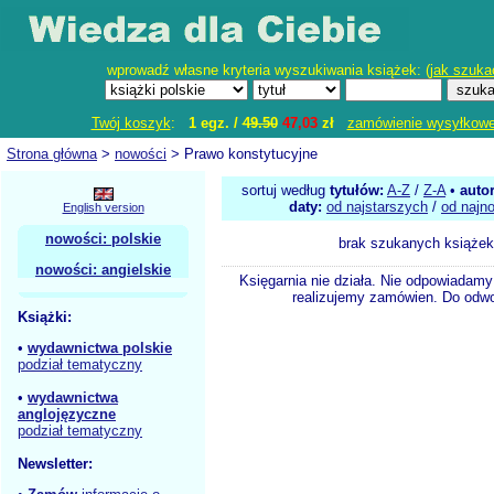
wprowadź własne kryteria wyszukiwania książek: (
jak szuka
Twój koszyk
:
1 egz. /
49.50
47,03
zł
zamówienie wysyłkow
Strona główna
>
nowości
> Prawo konstytucyjne
sortuj według
tytułów:
A-Z
/
Z-A
•
auto
daty:
od najstarszych
/
od najn
English version
nowości: polskie
brak szukanych książek
nowości: angielskie
Księgarnia nie działa. Nie odpowiadamy 
realizujemy zamówien. Do odwol
Książki:
•
wydawnictwa polskie
podział tematyczny
•
wydawnictwa
anglojęzyczne
podział tematyczny
Newsletter: