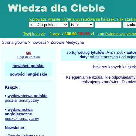
wprowadź własne kryteria wyszukiwania książek: (
jak szuka
Twój koszyk
:
1 egz. /
106.90
101,56
zł
zamówienie wysyłko
Strona główna
>
nowości
> Zdrowie Medycyna
sortuj według
tytułów:
A-Z
/
Z-A
•
auto
daty:
od najstarszych
/
od najn
English version
nowości: polskie
brak szukanych książek
nowości: angielskie
Księgarnia nie działa. Nie odpowiadamy 
realizujemy zamówien. Do odwol
Książki:
•
wydawnictwa polskie
podział tematyczny
•
wydawnictwa
anglojęzyczne
podział tematyczny
Newsletter: