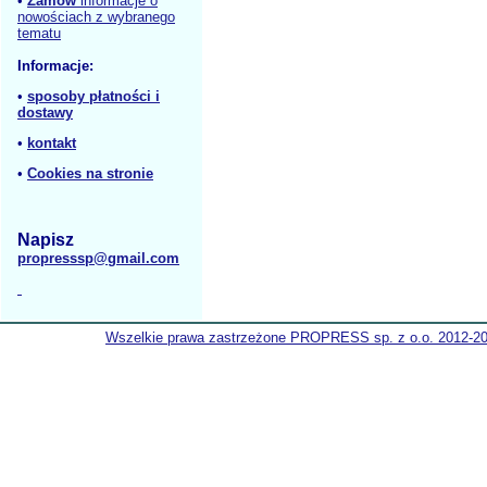
•
Zamów
informacje o
nowościach z wybranego
tematu
Informacje:
•
sposoby płatności i
dostawy
•
kontakt
•
Cookies na stronie
Napisz
propresssp@gmail.com
Wszelkie prawa zastrzeżone PROPRESS sp. z o.o. 2012-2