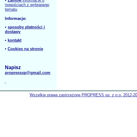
•
Zamów
informacje o
nowościach z wybranego
tematu
Informacje:
•
sposoby płatności i
dostawy
•
kontakt
•
Cookies na stronie
Napisz
propresssp@gmail.com
Wszelkie prawa zastrzeżone PROPRESS sp. z o.o. 2012-2