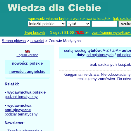
wprowadź własne kryteria wyszukiwania książek: (
jak szuka
Twój koszyk
:
1 egz. /
81.00
76,95
zł
zamówienie wysyłkow
Strona główna
>
nowości
> Zdrowie Medycyna
sortuj według
tytułów:
A-Z
/
Z-A
•
auto
daty:
od najstarszych
/
od najn
English version
nowości: polskie
brak szukanych książek
nowości: angielskie
Księgarnia nie działa. Nie odpowiadamy 
realizujemy zamówien. Do odwol
Książki:
•
wydawnictwa polskie
podział tematyczny
•
wydawnictwa
anglojęzyczne
podział tematyczny
Newsletter: