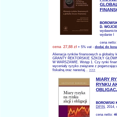
GLOBAL
FINAN
BOROWSKI
D. WOJCI
wydawnict
wydanie I
cena netto
cena 27,88 zł
+ 5% vat -
dodaj do kos
Alienacja rynków finansowych a globalny 
GRANTY REKTORSKIE SZKOŁY GŁÓW
W WARSZAWIE. Wstęp 1. Czy rynki finan
wyceniały ryzyko związane z pogarszającą
fiskalną oraz narastaj...
>>>
MIARY R
RYNKU AK
OBLIGACJ
BOROWSKI K
DIFIN
, 2014, 
cena netto:
4