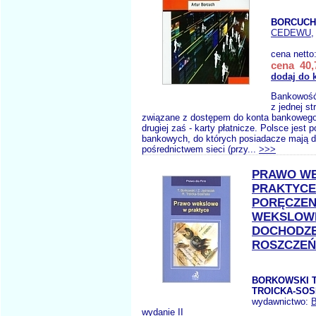
BORCUCH 
CEDEWU
,
cena netto
cena 40,
dodaj do 
Bankowość 
z jednej st
związane z dostępem do konta bankowego 
drugiej zaś - karty płatnicze. Polsce jest 
bankowych, do których posiadacze mają d
pośrednictwem sieci (przy...
>>>
PRAWO W
PRAKTYCE
PORĘCZEN
WEKSLOW
DOCHODZE
ROSZCZEŃ
BORKOWSKI T
TROICKA-SOS
wydawnictwo:
wydanie II