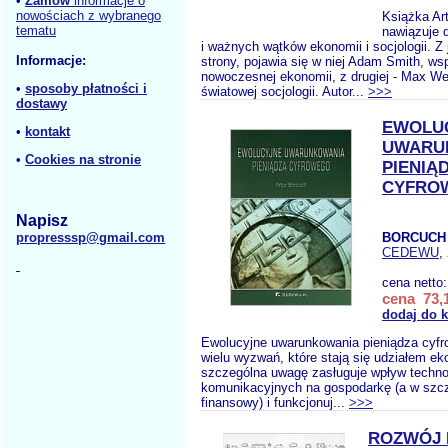
•
Zamów
informacje o
nowościach z wybranego
Książka Ar
tematu
nawiązuje d
i ważnych wątków ekonomii i socjologii. Z
Informacje:
strony, pojawia się w niej Adam Smith, ws
nowoczesnej ekonomii, z drugiej - Max We
•
sposoby płatności i
światowej socjologii. Autor...
>>>
dostawy
EWOLU
•
kontakt
UWARU
•
Cookies na stronie
PIENIĄ
CYFRO
Napisz
propresssp@gmail.com
BORCUCH 
CEDEWU
,
cena netto
cena 73,1
dodaj do 
Ewolucyjne uwarunkowania pieniądza cyf
wielu wyzwań, które stają się udziałem ek
szczególna uwagę zasługuje wpływ technol
komunikacyjnych na gospodarkę (a w szc
finansowy) i funkcjonuj...
>>>
ROZWÓJ 