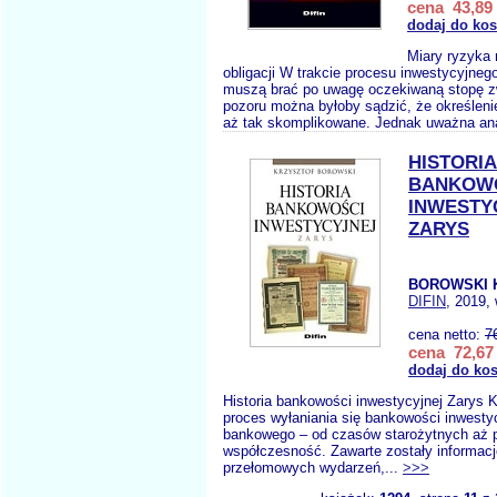
cena 43,89 
dodaj do ko
Miary ryzyka n
obligacji W trakcie procesu inwestycyjneg
muszą brać po uwagę oczekiwaną stopę zw
pozoru można byłoby sądzić, że określenie
aż tak skomplikowane. Jednak uważna ana
HISTORIA
BANKOW
INWESTY
ZARYS
BOROWSKI 
DIFIN
, 2019,
cena netto:
7
cena 72,67 
dodaj do ko
Historia bankowości inwestycyjnej Zarys 
proces wyłaniania się bankowości inwestyc
bankowego – od czasów starożytnych aż 
współczesność. Zawarte zostały informacj
przełomowych wydarzeń,...
>>>