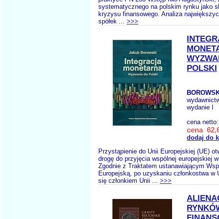
systematycznego na polskim rynku jako s
kryzysu finansowego. Analiza największy
spółek ...
>>>
INTEGR
MONET
WYZWAN
POLSKI
BOROWSKI
wydawnict
wydanie I
cena netto
cena 62,6
dodaj do 
Przystąpienie do Unii Europejskiej (UE) o
drogę do przyjęcia wspólnej europejskiej 
Zgodnie z Traktatem ustanawiającym Wsp
Europejską, po uzyskaniu członkostwa w 
się członkiem Unii ...
>>>
ALIENA
RYNKÓ
FINANS