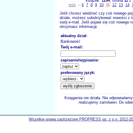
książek:
1294
, strona
11
z
<<<
-
6
7
8
9
10
11
12
13
14
Jeśli chcesz wiedzieć czy coś nowego poj
dziale, możesz subskrybować nowości z t
swój e-mail. Jeśli pojawi się coś nowego n
otrzymasz informację.
aktualny dział:
Bankowość
Twój e-mail:
zapisanie/wypisanie:
preferowany język:
Księgarnia nie działa. Nie odpowiadamy 
realizujemy zamówien. Do odwol
Wszelkie prawa zastrzeżone PROPRESS sp. z o.o. 2012-2