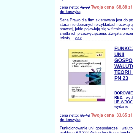
Twoja cena 68,88 zł
cena netto:
72.50
do koszyka
Seria Prawo dla firm skierowana jest do p
starannie dobranych przykładach rozwiązu
prawnej, jakie pojawiają się w firmie oraz
środki ich przezwyciężania. Zwięzła preze
teksty...
>>>
FUNKC
UNII
GOSPO
WALUT
TEORII
PN 23
BOROWIEC
RED.
, wy
UE WROC
wydanie I
Twoja cena 33,65 zł
cena netto:
35.42
do koszyka
Funkcjonowanie unii gospodarczej i walutow
praktyce PN 233 Wstęp Iwo Augustyński,