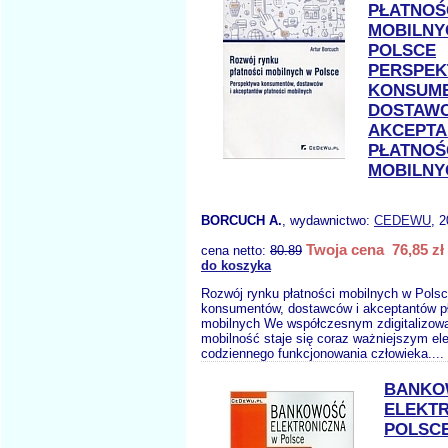
PŁATNOŚ
MOBILNY
POLSCE
PERSPE
KONSUM
DOSTAWC
AKCEPT
PŁATNOŚ
MOBILNY
BORCUCH A.
, wydawnictwo:
CEDEWU
, 
Twoja cena 76,85 zł
cena netto:
80.89
do koszyka
Rozwój rynku płatności mobilnych w Pols
konsumentów, dostawców i akceptantów pł
mobilnych We współczesnym zdigitalizow
mobilność staje się coraz ważniejszym e
codziennego funkcjonowania człowieka....
BANKO
ELEKT
POLSC