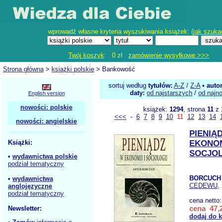
wprowadź własne kryteria wyszukiwania książek: (
jak szuka
Twój koszyk
: 0 zł
zamówienie wysyłkowe >>>
Strona główna
>
książki polskie
> Bankowość
sortuj według
tytułów:
A-Z
/
Z-A
•
auto
daty:
od najstarszych
/
od najn
English version
nowości: polskie
książek:
1294
, strona
11
z
<<<
-
6
7
8
9
10
11
12
13
14
nowości: angielskie
PIENIĄ
Książki:
EKONOM
SOCJOL
•
wydawnictwa polskie
podział tematyczny
BORCUCH 
•
wydawnictwa
CEDEWU
,
anglojęzyczne
podział tematyczny
cena netto
cena 47,2
Newsletter:
dodaj do 