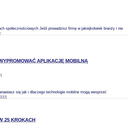
ach społecznościowych Jeśli prowadzisz firmę w jakiejkolwiek branży i nie
>
I WYPROMOWAĆ APLIKACJĘ MOBILNĄ
 I
anawiasz się jak i dlaczego technologie mobilne mogą wesprzeć
>>>
W 25 KROKACH