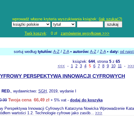
wprowadź własne kryteria wyszukiwania książek: (
jak szukać?
)
Twój koszyk
: 0 zł
zamówienie wysyłkowe >>>
sortuj według
tytułów:
A-Z
/
Z-A
•
autorów:
A-Z
/
Z-A
•
daty:
od najs
książek:
644
, strona
5
z
65
<<<
-
1
2
3
4
5
6
7
8
9
10
11
-
>>
CYFROWY PERSPEKTYWA INNOWACJI CYFROWYCH
 RED.
, wydawnictwo:
SGH
, 2019, wydanie I
Twoja cena 66,49 zł
9.99
+ 5% vat -
dodaj do koszyka
wy Perspektywa Innowacji Cyfrowych Katarzyna Nowicka Wprowadzenie Katarz
ródłem wartości 1.2. Technologie cyfrowe jako zasób...
>>>