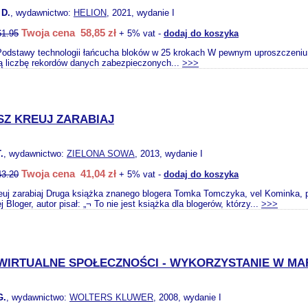
D.
, wydawnictwo:
HELION
, 2021, wydanie I
Twoja cena 58,85 zł
61.95
+ 5% vat -
dodaj do koszyka
Podstawy technologii łańcucha bloków w 25 krokach W pewnym uproszczeniu ł
ą liczbę rekordów danych zabezpieczonych...
>>>
SZ KREUJ ZARABIAJ
.
, wydawnictwo:
ZIELONA SOWA
, 2013, wydanie I
Twoja cena 41,04 zł
43.20
+ 5% vat -
dodaj do koszyka
reuj zarabiaj Druga książka znanego blogera Tomka Tomczyka, vel Kominka, 
 Bloger, autor pisał: „¬ To nie jest książka dla blogerów, którzy...
>>>
 WIRTUALNE SPOŁECZNOŚCI - WYKORZYSTANIE W M
G.
, wydawnictwo:
WOLTERS KLUWER
, 2008, wydanie I