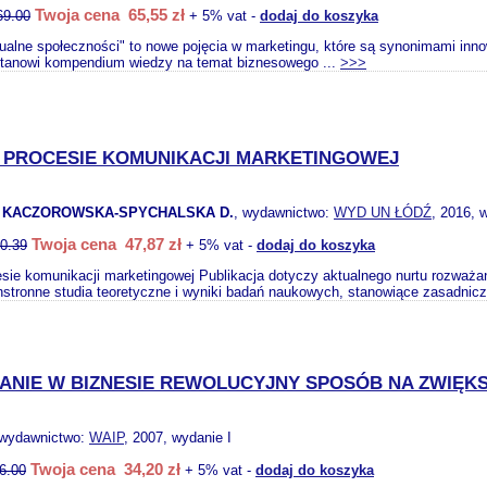
Twoja cena 65,55 zł
69.00
+ 5% vat -
dodaj do koszyka
rtualne społeczności" to nowe pojęcia w marketingu, które są synonimami in
stanowi kompendium wiedzy na temat biznesowego ...
>>>
 PROCESIE KOMUNIKACJI MARKETINGOWEJ
 KACZOROWSKA-SPYCHALSKA D.
, wydawnictwo:
WYD UN ŁÓDŹ
, 2016, 
Twoja cena 47,87 zł
0.39
+ 5% vat -
dodaj do koszyka
esie komunikacji marketingowej Publikacja dotyczy aktualnego nurtu rozważa
stronne studia teoretyczne i wyniki badań naukowych, stanowiące zasadnicz
NIE W BIZNESIE REWOLUCYJNY SPOSÓB NA ZWIĘKS
 wydawnictwo:
WAIP
, 2007, wydanie I
Twoja cena 34,20 zł
6.00
+ 5% vat -
dodaj do koszyka