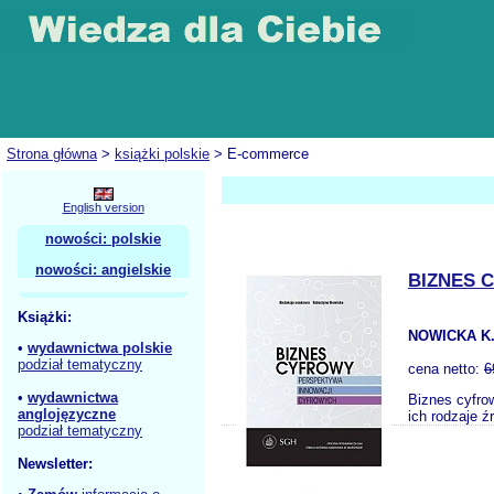
Strona główna
>
książki polskie
> E-commerce
English version
nowości: polskie
nowości: angielskie
BIZNES 
Książki:
NOWICKA K.
•
wydawnictwa polskie
podział tematyczny
cena netto:
6
•
wydawnictwa
Biznes cyfro
anglojęzyczne
ich rodzaje ź
podział tematyczny
Newsletter: