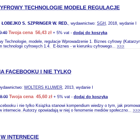
CYFROWY TECHNOLOGIE MODELE REGULACJE
 ŁOBEJKO S. SZPRINGER W. RED.
, wydawnictwo:
SGH
, 2018, wydanie I
Twoja cena 56,43 zł
9.40
+ 5% vat -
dodaj do koszyka
wy Technologie, modele, regulacje Wprowadzenie 1. Biznes cyfrowy (Katarzy
m technologii cyfrowych 1.4. E-biznes - w kierunku cyfrowego...
>>>
NA FACEBOOKU I NIE TYLKO
wydawnictwo:
WOLTERS KLUWER
, 2013, wydanie I
Twoja cena 45,60 zł
8.00
+ 5% vat -
dodaj do koszyka
cebooku i nie tylko Książka stanowi kompendium wiedzy o tym, jak promowa
w internecie. Autorzy opowiadają w niej o fenomenie mediów społeczno...
>>
 W INTERNECIE