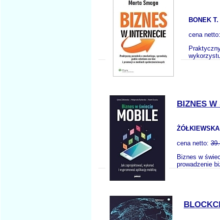
BONEK T.
cena netto
Praktyczny
wykorzystu
BIZNES W
ŻÓŁKIEWSKA 
cena netto:
39
Biznes w świec
prowadzenie bi
BLOCKC