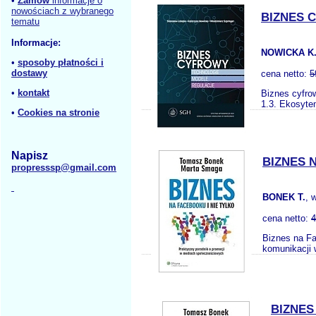
•
Zamów
informacje o
nowościach z wybranego
BIZNES 
tematu
Informacje:
NOWICKA K.
•
sposoby płatności i
dostawy
cena netto:
5
•
kontakt
Biznes cyfro
1.3. Ekosyte
•
Cookies na stronie
Napisz
BIZNES 
propresssp@gmail.com
BONEK T.
, 
cena netto:
4
Biznes na Fa
komunikacji 
BIZNES