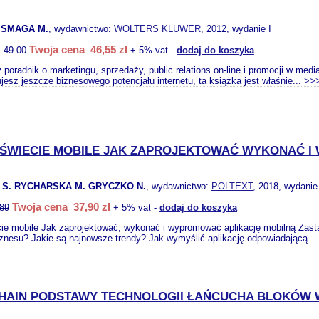
 SMAGA M.
, wydawnictwo:
WOLTERS KLUWER
, 2012, wydanie I
Twoja cena 46,55 zł
:
49.00
+ 5% vat -
dodaj do koszyka
 poradnik o marketingu, sprzedaży, public relations on-line i promocji w medi
jesz jeszcze biznesowego potencjału internetu, ta książka jest właśnie...
>>
 ŚWIECIE MOBILE JAK ZAPROJEKTOWAĆ WYKONAĆ 
S. RYCHARSKA M. GRYCZKO N.
, wydawnictwo:
POLTEXT
, 2018, wydanie
Twoja cena 37,90 zł
.89
+ 5% vat -
dodaj do koszyka
ie mobile Jak zaprojektować, wykonać i wypromować aplikację mobilną Zast
znesu? Jakie są najnowsze trendy? Jak wymyślić aplikację odpowiadającą...
HAIN PODSTAWY TECHNOLOGII ŁAŃCUCHA BLOKÓW 