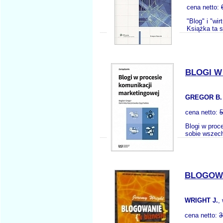
cena netto:
"Blog" i "wi
Książka ta 
BLOGI W
GREGOR B.
cena netto:
5
Blogi w proc
sobie wszech
BLOGOWA
WRIGHT J.
,
cena netto:
3