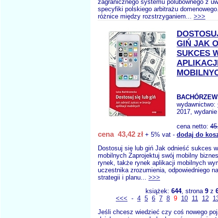
zagranicznego systemu polubownego z uw
specyfiki polskiego arbitrażu domenoweg
różnice między rozstrzyganiem...
>>>
DOSTOSUJ
GIŃ JAK 
SUKCES 
APLIKACJ
MOBILNY
BACHÓRZEWS
wydawnictwo:
2017, wydanie 
cena netto:
45
cena 43,42 zł
+ 5% vat -
dodaj do kos
Dostosuj się lub giń Jak odnieść sukces w 
mobilnych Zaprojektuj swój mobilny bizne
rynek, także rynek aplikacji mobilnych w
uczestnika zrozumienia, odpowiedniego na
strategii i planu...
>>>
książek:
644
, strona
9
z
<<<
-
4
5
6
7
8
9
10
11
12
1
Jeśli chcesz wiedzieć czy coś nowego poj