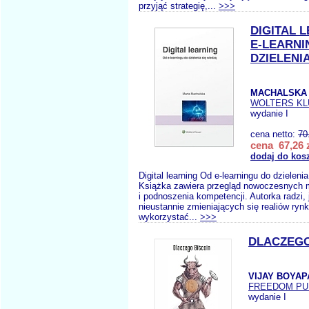
przyjąć strategię,...
>>>
DIGITAL 
E-LEARNI
DZIELENI
MACHALSKA 
WOLTERS K
wydanie I
cena netto:
70
cena 67,26 
dodaj do kos
Digital learning Od e-learningu do dzieleni
Książka zawiera przegląd nowoczesnych m
i podnoszenia kompetencji. Autorka radzi,
nieustannie zmieniających się realiów ry
wykorzystać...
>>>
DLACZEGO
VIJAY BOYAP
FREEDOM PU
wydanie I