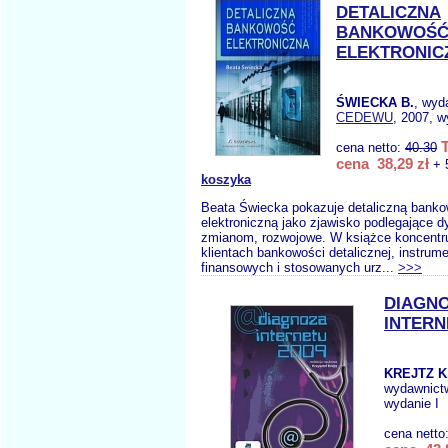
DETALICZNA
BANKOWOŚ
ELEKTRONIC
ŚWIECKA B.
, wyd
CEDEWU
, 2007, w
cena netto:
40.30
cena 38,29 zł
+ 
koszyka
Beata Świecka pokazuje detaliczną bank
elektroniczną jako zjawisko podlegające
zmianom, rozwojowe. W książce koncentr
klientach bankowości detalicznej, instrum
finansowych i stosowanych urz...
>>>
DIAGN
INTERN
KREJTZ K
wydawnict
wydanie I
cena netto