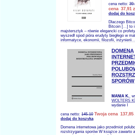
cena netto:
39
cena 37,91 z
dodaj do kos
Dlaczego Bitco
Bitcoin […] to 
majstersztyk – równie elegancki co profet
wyszedł spod pióra erudyty biegłego w m
informatyce, ekonomii, filozofii, inżynierii..
DOMENA
INTERNE
PRZEDMI
POLUBO
ROZSTRZ
SPORÓW
MANIA K.
, w
WOLTERS 
wydanie I
Twoja cena 137,85 
cena netto:
145.10
dodaj do koszyka
Domena internetowa jako przedmiot polu
rozstrzygania sporów W książce zawarto a