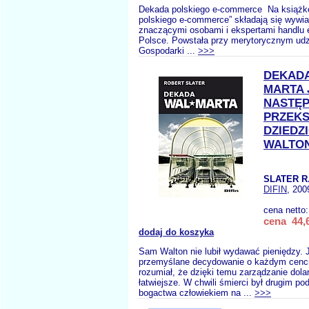
Dekada polskiego e-commerce Na książk
polskiego e-commerce” składają się wywia
znaczącymi osobami i ekspertami handlu 
Polsce. Powstała przy merytorycznym udz
Gospodarki ...
>>>
DEKADA
MARTA 
NASTĘ
PRZEKS
DZIEDZ
WALTO
SLATER R
DIFIN
, 200
cena netto
cena 44,6
dodaj do koszyka
Sam Walton nie lubił wydawać pieniędzy. J
przemyślane decydowanie o każdym cenci
rozumiał, że dzięki temu zarządzanie dola
łatwiejsze. W chwili śmierci był drugim p
bogactwa człowiekiem na ...
>>>