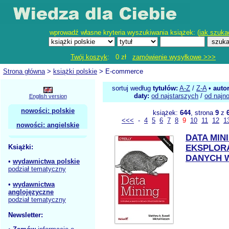
wprowadź własne kryteria wyszukiwania książek: (
jak szuka
Twój koszyk
: 0 zł
zamówienie wysyłkowe >>>
Strona główna
>
książki polskie
> E-commerce
sortuj według
tytułów:
A-Z
/
Z-A
•
auto
daty:
od najstarszych
/
od najn
English version
nowości: polskie
książek:
644
, strona
9
z
<<<
-
4
5
6
7
8
9
10
11
12
1
nowości: angielskie
DATA MIN
Książki:
EKSPLOR
DANYCH W
•
wydawnictwa polskie
podział tematyczny
•
wydawnictwa
anglojęzyczne
podział tematyczny
Newsletter: