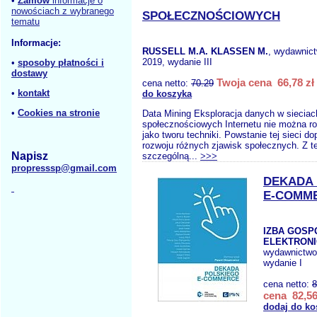
•
Zamów
informacje o
nowościach z wybranego
SPOŁECZNOŚCIOWYCH
tematu
Informacje:
RUSSELL M.A. KLASSEN M.
, wydawnic
2019, wydanie III
•
sposoby płatności i
dostawy
Twoja cena 66,78 zł
cena netto:
70.29
•
kontakt
do koszyka
•
Cookies na stronie
Data Mining Eksploracja danych w sieciac
społecznościowych Internetu nie można r
jako tworu techniki. Powstanie tej sieci d
rozwoju różnych zjawisk społecznych. Z t
Napisz
szczególną...
>>>
propresssp@gmail.com
DEKADA
E-COMM
IZBA GOSP
ELEKTRONI
wydawnictw
wydanie I
cena netto:
8
cena 82,56
dodaj do ko