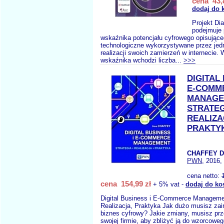
cena 43,
dodaj do 
Projekt Di
podejmuje 
wskaźnika potencjału cyfrowego opisując
technologiczne wykorzystywane przez jed
realizacji swoich zamierzeń w internecie. 
wskaźnika wchodzi liczba...
>>>
DIGITAL 
E-COMM
MANAGE
STRATEG
REALIZA
PRAKTY
CHAFFEY D
PWN
, 2016,
cena netto:
cena 154,99 zł
+ 5% vat -
dodaj do ko
Digital Business i E-Commerce Managemen
Realizacja, Praktyka Jak dużo musisz za
biznes cyfrowy? Jakie zmiany, musisz pr
swojej firmie, aby zbliżyć ją do wzorcowe