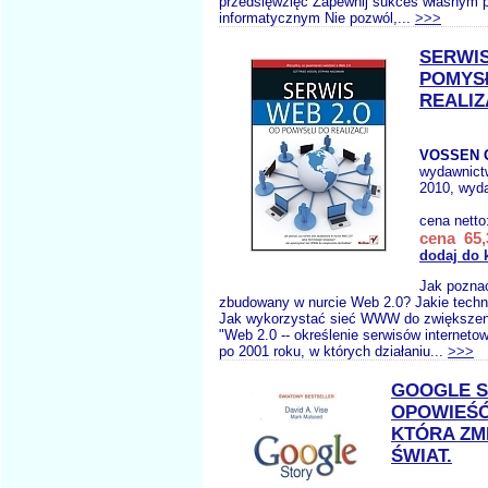
przedsięwzięć Zapewnij sukces własnym 
informatycznym Nie pozwól,...
>>>
SERWIS
POMYS
REALIZ
VOSSEN 
wydawnict
2010, wyda
cena netto
cena 65,
dodaj do 
Jak poznać
zbudowany w nurcie Web 2.0? Jakie techn
Jak wykorzystać sieć WWW do zwiększe
"Web 2.0 -- określenie serwisów internet
po 2001 roku, w których działaniu...
>>>
GOOGLE S
OPOWIEŚĆ 
KTÓRA ZM
ŚWIAT.