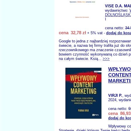
VISE D.A. MA
wydawnictwo:
DOLNOŚLĄSK
I
cena netto:
34.
cena 32,78 zł
+ 5% vat -
dodaj do kos
Google to jedna z najbardziej rozpoznawa
świecie, a nazwa tej firmy trafiła już do s
rzeczownikowego ma znaczenie czasownik
bowiem czynność wykonywaną co dzień prz
na całym świecie. Ksią...
>>>
WPŁYWO
CONTEN
MARKET
VIRJI P.
, wy
2024, wydani
cena netto:
9
cena 86,93
dodaj do ko
Wpływowy con
Strategie, dzięki którym Twoje treści będ