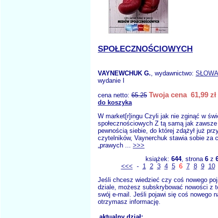
SPOŁECZNOŚCIOWYCH
VAYNEWCHUK G.
, wydawnictwo:
SŁOWA 
wydanie I
Twoja cena 61,99 zł
cena netto:
65.25
do koszyka
W market[r]ingu Czyli jak nie zginąć w św
społecznościowych Z tą samą jak zawsze
pewnością siebie, do której zdążył już pr
czytelników, Vaynerchuk stawia sobie za 
„prawych ...
>>>
książek:
644
, strona
6
z
<<<
-
1
2
3
4
5
6
7
8
9
10
Jeśli chcesz wiedzieć czy coś nowego poj
dziale, możesz subskrybować nowości z t
swój e-mail. Jeśli pojawi się coś nowego n
otrzymasz informację.
aktualny dział: