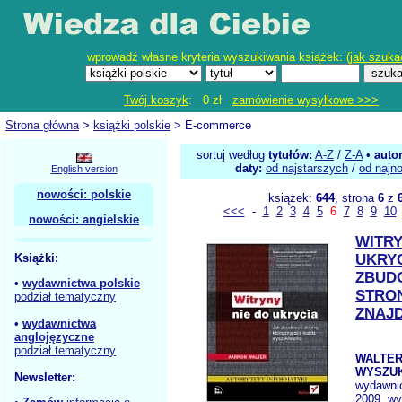
wprowadź własne kryteria wyszukiwania książek: (
jak szuka
Twój koszyk
: 0 zł
zamówienie wysyłkowe >>>
Strona główna
>
książki polskie
> E-commerce
sortuj według
tytułów:
A-Z
/
Z-A
•
auto
daty:
od najstarszych
/
od najn
English version
nowości: polskie
książek:
644
, strona
6
z
<<<
-
1
2
3
4
5
6
7
8
9
10
nowości: angielskie
WITRY
Książki:
UKRYC
ZBUD
•
wydawnictwa polskie
STRO
podział tematyczny
ZNAJD
•
wydawnictwa
anglojęzyczne
podział tematyczny
WALTER 
WYSZU
Newsletter:
wydawni
2009, wy