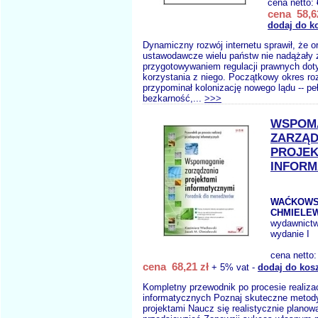
cena netto:
cena 58,6
dodaj do k
Dynamiczny rozwój internetu sprawił, że o
ustawodawcze wielu państw nie nadążały 
przygotowywaniem regulacji prawnych do
korzystania z niego. Początkowy okres roz
przypominał kolonizację nowego lądu -- pe
bezkarność,...
>>>
WSPOM
ZARZĄD
PROJEK
INFORM
WAĆKOWSK
CHMIELEW
wydawnict
wydanie I
cena netto
cena 68,21 zł
+ 5% vat -
dodaj do kos
Kompletny przewodnik po procesie realizac
informatycznych Poznaj skuteczne metod
projektami Naucz się realistycznie planow