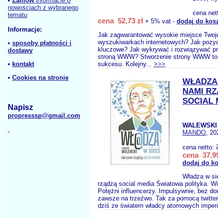
•
Zamów
informacje o
nowościach z wybranego
cena net
tematu
cena 52,73 zł
+ 5% vat -
dodaj do kos
Informacje:
Jak zagwarantować wysokie miejsce Twoje
wyszukiwarkach internetowych? Jak pozy
•
sposoby płatności i
kluczowe? Jak wykrywać i rozwiązywać p
dostawy
stroną WWW? Stworzenie strony WWW to 
•
kontakt
sukcesu. Kolejny...
>>>
•
Cookies na stronie
WŁADZA 
NAMI R
SOCIAL 
Napisz
propresssp@gmail.com
WALEWSKI 
MANDO
, 20
cena netto:
cena 37,99
dodaj do k
Władza w si
rządzą social media Światowa polityka. Wi
Potężni influencerzy. Impulsywnie, bez do
zawsze na trzeźwo. Tak za pomocą twitter
dziś ze światem władcy atomowych imperi