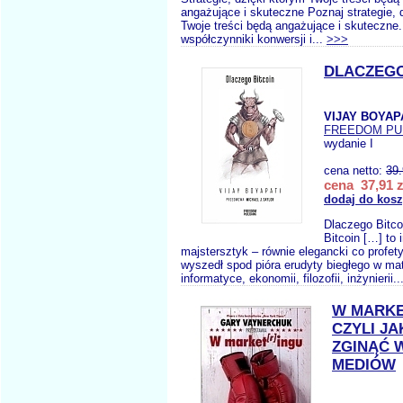
angażujące i skuteczne Poznaj strategie, 
Twoje treści będą angażujące i skuteczne
współczynniki konwersji i...
>>>
DLACZEGO
VIJAY BOYAP
FREEDOM PU
wydanie I
cena netto:
39
cena 37,91 z
dodaj do kos
Dlaczego Bitco
Bitcoin […] to 
majstersztyk – równie elegancki co profet
wyszedł spod pióra erudyty biegłego w m
informatyce, ekonomii, filozofii, inżynierii..
W MARKE
CZYLI JA
ZGINĄĆ 
MEDIÓW