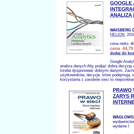
GOOGLE 
INTEGRAC
ANALIZA
WAISBERG D
HELION
, 201
cena netto:
4
cena 44,79 
dodaj do ko
Google Analyt
analiza danych Aby podjąć dobrą decyzję o
trzeba dysponować dobrymi danymi. Zach
użytkowników, decyzje, które podejmują, 
korzystania z zasobów sieci to nieprzebra
PRAWO W
ZARYS 
INTERN
WAGLOWSK
wydawnictw
wydanie I