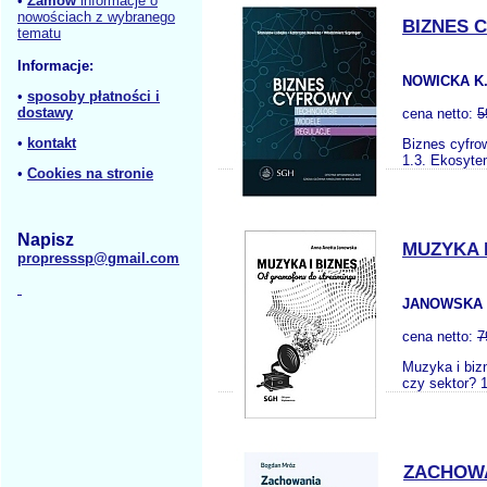
•
Zamów
informacje o
nowościach z wybranego
BIZNES 
tematu
Informacje:
NOWICKA K.
•
sposoby płatności i
dostawy
cena netto:
5
•
kontakt
Biznes cyfro
1.3. Ekosyte
•
Cookies na stronie
Napisz
MUZYKA 
propresssp@gmail.com
JANOWSKA 
cena netto:
7
Muzyka i bi
czy sektor? 1
ZACHOWA