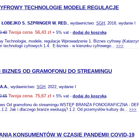
CYFROWY TECHNOLOGIE MODELE REGULACJE
 ŁOBEJKO S. SZPRINGER W. RED.
, wydawnictwo:
SGH
, 2018, wydanie I
Twoja cena 56,43 zł
9.40
+ 5% vat -
dodaj do koszyka
wy Technologie, modele, regulacje Wprowadzenie 1. Biznes cyfrowy (Katarzy
m technologii cyfrowych 1.4. E-biznes - w kierunku cyfrowego...
>>>
I BIZNES OD GRAMOFONU DO STREAMINGU
A.A.
, wydawnictwo:
SGH
, 2022, wydanie I
Twoja cena 75,67 zł
9.65
+ 5% vat -
dodaj do koszyka
znes Od gramofonu do streamingu WSTĘP BRANŻA FONOGRAFICZNA - DEFINIC
.1.2. Jak i dlaczego branże ewoluują? 1.2. Od przemysłów kultury do...
>>>
NIA KONSUMENTÓW W CZASIE PANDEMII COVID-19