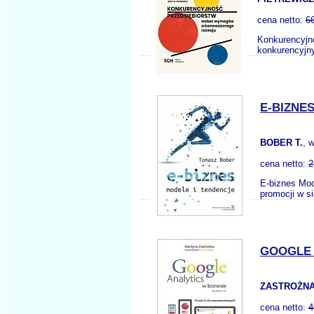
cena netto:
6
Konkurencyjn
konkurencyjny
E-BIZNE
BOBER T.
, 
cena netto:
2
E-biznes Mod
promocji w s
GOOGLE 
ZASTROŻNA
cena netto:
4