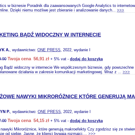
tics w biznesie Poradnik dla zaawansowanych Google Analytics to internetowe
nline. Dzięki niemu możliwe jest zbieranie i analizowanie danych...
>>>
KETING BĄDŹ WIDOCZNY W INTERNECIE
K A.
, wydawnictwo:
ONE PRESS
, 2022, wydanie I
Twoja cena 56,91 zł
9.90
+ 5% vat -
dodaj do koszyka
g Bądź widoczny w internecie We współczesnym biznesie, gdy powszechne sta
lanowane działania w zakresie komunikacji marketingowej. Wraz z ...
>>>
ŻOWE NAWYKI MIKRORÓŻNICE KTÓRE GENERUJĄ M
YN P.
, wydawnictwo:
ONE PRESS
, 2022, wydanie I
Twoja cena 54,15 zł
7.00
+ 5% vat -
dodaj do koszyka
awyki Mikroróżnice, które generują makroefekty Czy zgodzisz się ze stwier
się od siebie. Jasne, że klienci bywają rozmaici....
>>>