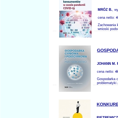
MRÓZ B.
, w
cena netto:
4
Zachowania k
wnioski pods
GOSPODA
JOHANN M. 
cena netto:
4
Gospodarka cy
problematyki 
KONKURE
PIETREWICZ 