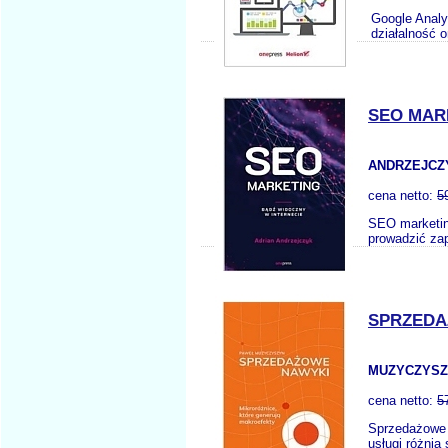
Google Analy
działalność o
SEO MAR
ANDRZEJCZY
cena netto:
5
SEO marketin
prowadzić zap
SPRZEDA
MUZYCZYSZ
cena netto:
5
Sprzedażowe n
usługi różnią 