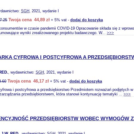
ydawnictwo:
SGH
, 2021, wydanie I
Twoja cena 44,89 zł
7.25
+ 5% vat -
dodaj do koszyka
onsumentów w czasie pandemii COVID-19 Opracowanie składa się z wprowadze
umowujące wyniki zrealizowanego projektu badawczego. W...
>>>
RKA CYFROWA I POSTCYFROWA A PRZEDSIĘBIORST
RED.
, wydawnictwo:
SGH
, 2021, wydanie I
Twoja cena 46,17 zł
8.60
+ 5% vat -
dodaj do koszyka
frowa i postcyfrowa a przedsiębiorstwo Przedmiotem rozważań podjętych w te
zarządzania przedsiębiorstwem, która stanowi kontynuację tematyki ...
>>>
NCYJNOŚĆ PRZEDSIĘBIORSTW WOBEC WYMOGÓW
J.W. RED.
, wydawnictwo:
SGH
, 2021, wydanie I