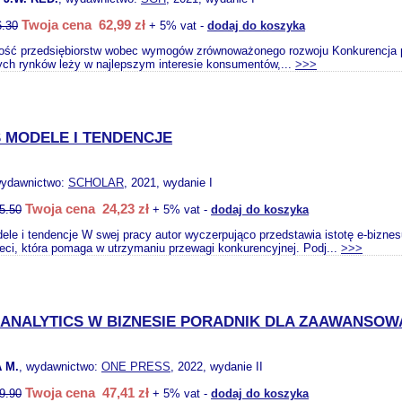
Twoja cena 62,99 zł
6.30
+ 5% vat -
dodaj do koszyka
ość przedsiębiorstw wobec wymogów zrównoważonego rozwoju Konkurencja pr
ch rynków leży w najlepszym interesie konsumentów,...
>>>
S MODELE I TENDENCJE
wydawnictwo:
SCHOLAR
, 2021, wydanie I
Twoja cena 24,23 zł
5.50
+ 5% vat -
dodaj do koszyka
ele i tendencje W swej pracy autor wyczerpująco przedstawia istotę e-bizne
ieci, która pomaga w utrzymaniu przewagi konkurencyjnej. Podj...
>>>
ANALYTICS W BIZNESIE PORADNIK DLA ZAAWANSO
 M.
, wydawnictwo:
ONE PRESS
, 2022, wydanie II
Twoja cena 47,41 zł
9.90
+ 5% vat -
dodaj do koszyka