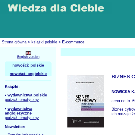
Strona główna
>
książki polskie
> E-commerce
English version
nowości: polskie
nowości: angielskie
BIZNES 
Książki:
NOWICKA K.
•
wydawnictwa polskie
podział tematyczny
cena netto:
6
•
wydawnictwa
Biznes cyfro
anglojęzyczne
ich rodzaje ź
podział tematyczny
Newsletter: