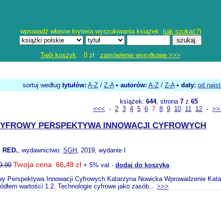
wprowadź własne kryteria wyszukiwania książek: (
jak szukać?
)
Twój koszyk
: 0 zł
zamówienie wysyłkowe >>>
sortuj według
tytułów:
A-Z
/
Z-A
•
autorów:
A-Z
/
Z-A
•
daty:
od najs
książek:
644
, strona
7
z
65
<<<
-
2
3
4
5
6
7
8
9
10
11
12
-
>>
CYFROWY PERSPEKTYWA INNOWACJI CYFROWYCH
 RED.
, wydawnictwo:
SGH
, 2019, wydanie I
Twoja cena 66,49 zł
9.99
+ 5% vat -
dodaj do koszyka
wy Perspektywa Innowacji Cyfrowych Katarzyna Nowicka Wprowadzenie Katarz
ródłem wartości 1.2. Technologie cyfrowe jako zasób...
>>>