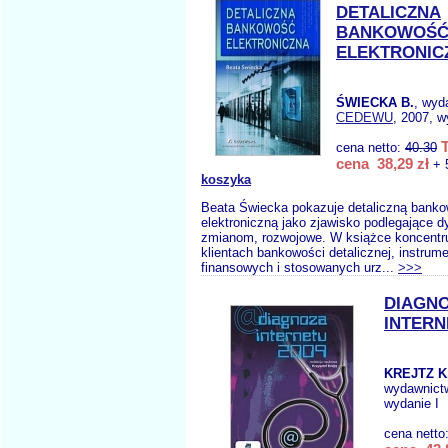
DETALICZNA
BANKOWOŚ
ELEKTRONIC
ŚWIECKA B.
, wyd
CEDEWU
, 2007, w
cena netto:
40.30
cena 38,29 zł
+ 
koszyka
Beata Świecka pokazuje detaliczną bank
elektroniczną jako zjawisko podlegające
zmianom, rozwojowe. W książce koncentr
klientach bankowości detalicznej, instrum
finansowych i stosowanych urz...
>>>
DIAGN
INTERN
KREJTZ K
wydawnict
wydanie I
cena netto