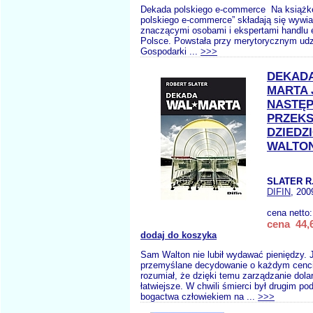
Dekada polskiego e-commerce Na książk
polskiego e-commerce” składają się wywia
znaczącymi osobami i ekspertami handlu 
Polsce. Powstała przy merytorycznym udz
Gospodarki ...
>>>
DEKADA
MARTA 
NASTĘ
PRZEKS
DZIEDZ
WALTO
SLATER R
DIFIN
, 200
cena netto
cena 44,6
dodaj do koszyka
Sam Walton nie lubił wydawać pieniędzy. J
przemyślane decydowanie o każdym cenci
rozumiał, że dzięki temu zarządzanie dola
łatwiejsze. W chwili śmierci był drugim p
bogactwa człowiekiem na ...
>>>