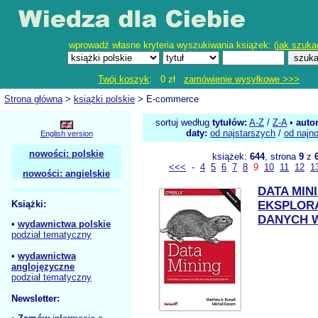
wprowadź własne kryteria wyszukiwania książek: (
jak szuka
Twój koszyk
: 0 zł
zamówienie wysyłkowe >>>
Strona główna
>
książki polskie
> E-commerce
sortuj według
tytułów:
A-Z
/
Z-A
•
auto
daty:
od najstarszych
/
od najn
English version
nowości: polskie
książek:
644
, strona
9
z
<<<
-
4
5
6
7
8
9
10
11
12
1
nowości: angielskie
DATA MIN
Książki:
EKSPLOR
DANYCH W
•
wydawnictwa polskie
podział tematyczny
•
wydawnictwa
anglojęzyczne
podział tematyczny
Newsletter: