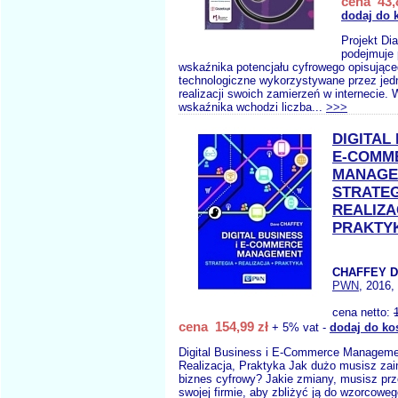
cena 43,
dodaj do 
Projekt Di
podejmuje 
wskaźnika potencjału cyfrowego opisując
technologiczne wykorzystywane przez jed
realizacji swoich zamierzeń w internecie. 
wskaźnika wchodzi liczba...
>>>
DIGITAL 
E-COMM
MANAGE
STRATEG
REALIZA
PRAKTY
CHAFFEY D
PWN
, 2016,
cena netto:
cena 154,99 zł
+ 5% vat -
dodaj do ko
Digital Business i E-Commerce Managemen
Realizacja, Praktyka Jak dużo musisz za
biznes cyfrowy? Jakie zmiany, musisz pr
swojej firmie, aby zbliżyć ją do wzorcowe