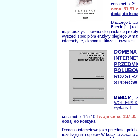
cena netto:
39
cena 37,91 z
dodaj do kos
Dlaczego Bitco
Bitcoin […] to 
majstersztyk – równie elegancki co profet
wyszedł spod pióra erudyty biegłego w m
informatyce, ekonomii, filozofii, inżynierii..
DOMENA
INTERNE
PRZEDMI
POLUBO
ROZSTRZ
SPORÓW
MANIA K.
, w
WOLTERS 
wydanie I
Twoja cena 137,85 
cena netto:
145.10
dodaj do koszyka
Domena internetowa jako przedmiot polu
rozstrzygania sporów W książce zawarto a