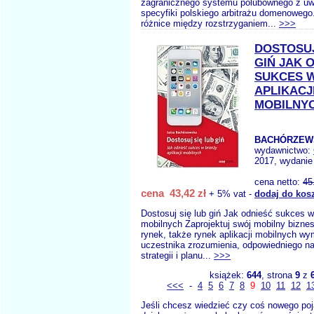
zagranicznego systemu polubownego z uw
specyfiki polskiego arbitrażu domenoweg
różnice między rozstrzyganiem...
>>>
DOSTOSUJ
GIŃ JAK 
SUKCES 
APLIKACJ
MOBILNY
BACHÓRZEWS
wydawnictwo:
2017, wydanie 
cena netto:
45
cena 43,42 zł
+ 5% vat -
dodaj do kos
Dostosuj się lub giń Jak odnieść sukces w 
mobilnych Zaprojektuj swój mobilny bizne
rynek, także rynek aplikacji mobilnych w
uczestnika zrozumienia, odpowiedniego na
strategii i planu...
>>>
książek:
644
, strona
9
z
<<<
-
4
5
6
7
8
9
10
11
12
1
Jeśli chcesz wiedzieć czy coś nowego poj