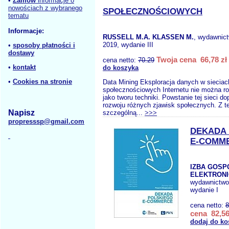
•
Zamów
informacje o
nowościach z wybranego
SPOŁECZNOŚCIOWYCH
tematu
Informacje:
RUSSELL M.A. KLASSEN M.
, wydawnic
2019, wydanie III
•
sposoby płatności i
dostawy
Twoja cena 66,78 zł
cena netto:
70.29
•
kontakt
do koszyka
•
Cookies na stronie
Data Mining Eksploracja danych w sieciac
społecznościowych Internetu nie można r
jako tworu techniki. Powstanie tej sieci d
rozwoju różnych zjawisk społecznych. Z t
Napisz
szczególną...
>>>
propresssp@gmail.com
DEKADA
E-COMM
IZBA GOSP
ELEKTRONI
wydawnictw
wydanie I
cena netto:
8
cena 82,56
dodaj do ko