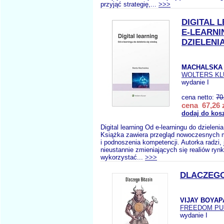
przyjąć strategię,...
>>>
DIGITAL 
E-LEARNI
DZIELENI
MACHALSKA 
WOLTERS K
wydanie I
cena netto:
70
cena 67,26 
dodaj do kos
Digital learning Od e-learningu do dzieleni
Książka zawiera przegląd nowoczesnych m
i podnoszenia kompetencji. Autorka radzi,
nieustannie zmieniających się realiów ry
wykorzystać...
>>>
DLACZEGO
VIJAY BOYAP
FREEDOM PU
wydanie I