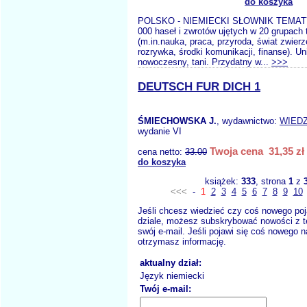
do koszyka
POLSKO - NIEMIECKI SŁOWNIK TEMAT
000 haseł i zwrotów ujętych w 20 grupach
(m.in.nauka, praca, przyroda, świat zwierz
rozrywka, środki komunikacji, finanse). Un
nowoczesny, tani. Przydatny w...
>>>
DEUTSCH FUR DICH 1
ŚMIECHOWSKA J.
, wydawnictwo:
WIEDZ
wydanie VI
Twoja cena 31,35 zł
cena netto:
33.00
do koszyka
książek:
333
, strona
1
z
<<<
-
1
2
3
4
5
6
7
8
9
10
Jeśli chcesz wiedzieć czy coś nowego poj
dziale, możesz subskrybować nowości z t
swój e-mail. Jeśli pojawi się coś nowego n
otrzymasz informację.
aktualny dział:
Język niemiecki
Twój e-mail: