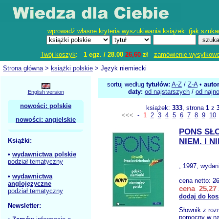
wprowadź własne kryteria wyszukiwania książek: (
jak szuka
Twój koszyk
:
1 egz. /
28.00
26,60
zł
zamówienie wysyłkow
Strona główna
>
książki polskie
> Język niemiecki
sortuj według
tytułów:
A-Z
/
Z-A
•
auto
daty:
od najstarszych
/
od najn
English version
nowości: polskie
książek:
333
, strona
1
z
<<<
-
1
2
3
4
5
6
7
8
9
10
nowości: angielskie
PONS SŁO
Książki:
NIEM. I N
•
wydawnictwa polskie
podział tematyczny
, 1997, wydani
•
wydawnictwa
cena netto:
26
anglojęzyczne
cena 25,27 
podział tematyczny
dodaj do kos
Newsletter:
Słownik z ro
pomocny w na