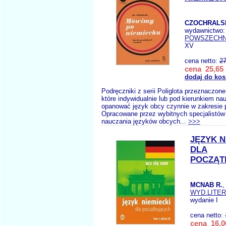
CZOCHRALSK
wydawnictwo
POWSZECH
XV
cena netto:
27
cena 25,65 
dodaj do kos
Podręczniki z serii Poliglota przeznaczone
które indywidualnie lub pod kierunkiem na
opanować język obcy czynnie w zakresie
Opracowane przez wybitnych specjalistów 
nauczania języków obcych...
>>>
JĘZYK N
DLA
POCZĄT
MCNAB R.
,
WYD.LITE
wydanie I
cena netto:
cena 16,0