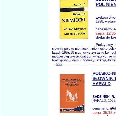
POL-NIEM
wydawnictwo
1998, wydani
cena netto:
1
cena 12,35
dodaj do ko
Praktyczny,
słownik polsko-niemiecki i niemiecko-pols
latach 1997/98 przy wykorzystaniu komput
najczęściej występujących w języku niemi
Niezbędny w domu, podróży, szkole, biurze
...
>>>
POLSKO-N
SŁOWNIK 
HARALD
SADZIŃSKI R.
HARALD
, 1998
cena netto:
26.
cena 25,18 z