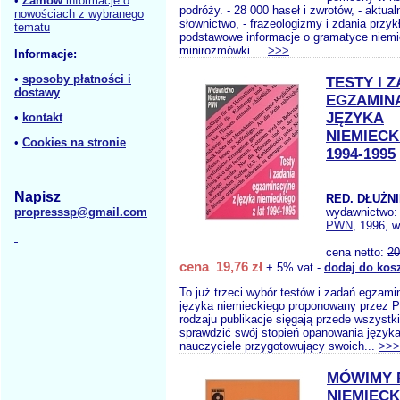
•
Zamów
informacje o
podróży. - 28 000 haseł i zwrotów, - aktual
nowościach z wybranego
słownictwo, - frazeologizmy i zdania przyk
tematu
podstawowe informacje o gramatyce niemie
minirozmówki ...
>>>
Informacje:
•
sposoby płatności i
TESTY I 
dostawy
EGZAMIN
JĘZYKA
•
kontakt
NIEMIECK
•
Cookies na stronie
1994-1995
Napisz
RED. DŁUŻNI
propresssp@gmail.com
wydawnictwo
PWN
, 1996, w
cena netto:
20
cena 19,76 zł
+ 5% vat -
dodaj do kos
To już trzeci wybór testów i zadań egzami
języka niemieckiego proponowany przez 
rodzaju publikacje sięgają przede wszystk
sprawdzić swój stopień opanowania języka,
nauczyciele przygotowujący swoich...
>>>
MÓWIMY 
NIEMIEC