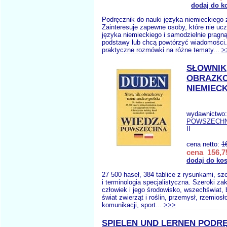
dodaj do k
Podręcznik do nauki języka niemieckiego 
Zainteresuje zapewne osoby, które nie ucz
języka niemieckiego i samodzielnie pragn
podstawy lub chcą powtórzyć wiadomości.
praktyczne rozmówki na różne tematy...
>
SŁOWNIK
OBRAZK
NIEMIEC
wydawnictwo
POWSZECH
II
cena netto:
1
cena 156,75
dodaj do ko
27 500 haseł, 384 tablice z rysunkami, sz
i terminologia specjalistyczna. Szeroki z
człowiek i jego środowisko, wszechświat,
świat zwierząt i roślin, przemysł, rzemiosł
komunikacji, sport...
>>>
SPIELEN UND LERNEN PODR