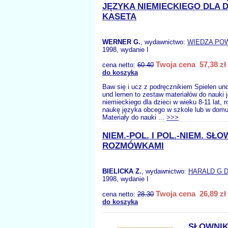
JĘZYKA NIEMIECKIEGO DLA D
KASETA
WERNER G.
, wydawnictwo:
WIEDZA PO
1998, wydanie I
Twoja cena 57,38 zł
cena netto:
60.40
do koszyka
Baw się i ucz z podręcznikiem Spielen und
und lernen to zestaw materiałów do nauki 
niemieckiego dla dzieci w wieku 8-11 lat,
naukę języka obcego w szkole lub w domu
Materiały do nauki ...
>>>
NIEM.-POL. I POL.-NIEM. SŁO
ROZMÓWKAMI
BIELICKA Z.
, wydawnictwo:
HARALD G D
1998, wydanie I
Twoja cena 26,89 zł
cena netto:
28.30
do koszyka
SŁOWNIK