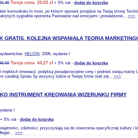
Twoja cena 29,83 zł
31.40
+ 5% vat -
dodaj do koszyka
bór komunikatu to most, po którym oponent przejdzie na Twoją stronę Techn
e ukrytych sygnałów oponenta Panowanie nad emocjami i prowadzenie...
>>>
K GRATIS. KOLEJNA WSPANIAŁA TEORIA MARKETIN
 wydawnictwo:
HELION
, 2006, wydanie I
Twoja cena 44,27 zł
46.60
+ 5% vat -
dodaj do koszyka
t miękkich innowacji: podyktuj ponadprzeciętne ceny i podnieś swoją marżę Uc
m zarabiaj Spraw, by wszyscy ludzie w Twojej firmie stali się...
>>>
KO INSTRUMENT KREOWANIA WIZERUNKU FIRMY
wydanie I
+ 5% vat -
dodaj do koszyka
ejętności, zdolności, przyczyniają się do stworzenia specyficznej kultury i
dlegać...
>>>