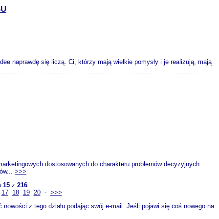
SU
e naprawdę się liczą. Ci, którzy mają wielkie pomysły i je realizują, mają
ń marketingowych dostosowanych do charakteru problemów decyzyjnych
ów...
>>>
a
15
z
216
17
18
19
20
-
>>>
nowości z tego działu podając swój e-mail. Jeśli pojawi się coś nowego na