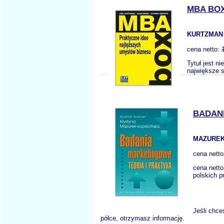
MBA BOX
KURTZMAN J
cena netto:
Tytuł jest n
największe 
BADANI
MAZUREK
cena nett
cena nett
polskich p
Jeśli chce
półce, otrzymasz informację.