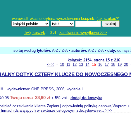
wprowadź własne kryteria wyszukiwania książek: (
jak szukać?
)
Twój koszyk
: 0 zł
zamówienie wysyłkowe >>>
sortuj według
tytułów:
A-Z
/
Z-A
•
autorów:
A-Z
/
Z-A
•
daty:
od najs
książek:
2154
, strona
15
z
216
<<<
-
10
11
12
13
14
15
16
17
18
19
20
ZIALNY DOTYK CZTERY KLUCZE DO NOWOCZESNEGO
H.
, wydawnictwo:
ONE PRESS
, 2006, wydanie I
Twoja cena 38,90 zł
40.95
+ 5% vat -
dodaj do koszyka
pełniać oczekiwania klienta Zaplanuj odpowiednią politykę cenową Wypromuj 
 firmach działających w sektorze usługowym zdecydowanie...
>>>