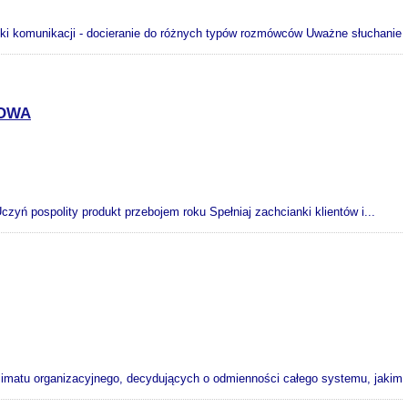
iki komunikacji - docieranie do różnych typów rozmówców Uważne słuchanie
GOWA
zyń pospolity produkt przebojem roku Spełniaj zachcianki klientów i...
 klimatu organizacyjnego, decydujących o odmienności całego systemu, jakim