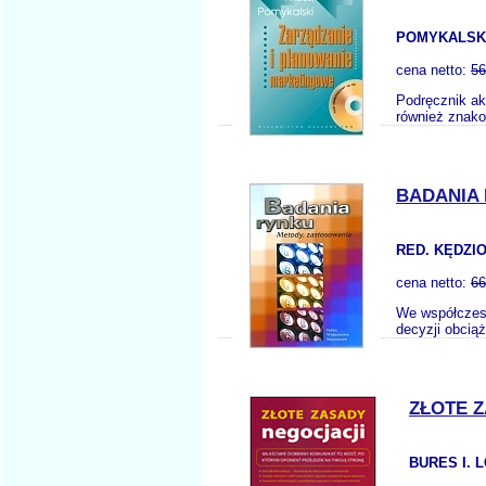
POMYKALSKI
cena netto:
56
Podręcznik ak
również znako
BADANIA 
RED. KĘDZIO
cena netto:
66
We współczesn
decyzji obcią
ZŁOTE 
BURES I. 