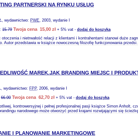
TING PARTNERSKI NA RYNKU USŁUG
.
, wydawnictwo:
PWE
, 2003, wydanie I
Twoja cena 15,00 zł
o:
15.79
+ 5% vat -
dodaj do koszyka
otoczenia i nietrwałość relacji z klientami i kontrahentami stanowi duże zag
. Autor przedstawia w książce nowoczesną filozofię funkcjonowania przedsi.
EDLIWOŚĆ MAREK.JAK BRANDING MIEJSC I PRODUK
.
, wydawnictwo:
FPP
, 2006, wydanie I
Twoja cena 62,70 zł
:
66.00
+ 5% vat -
dodaj do koszyka
otliwej, kontrowersyjnej i pełnej profesjonalnej pasji książce Simon Anholt
 brandingu narodowego może otworzyć przed krajami rozwijającymi się ścieżkę
ANIE I PLANOWANIE MARKETINGOWE