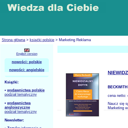
Strona główna
>
książki polskie
> Marketing Reklama
English version
nowości: polskie
nowości: angielskie
NIEWID
Książki:
BECKWITH 
•
wydawnictwa polskie
podział tematyczny
cena netto:
•
wydawnictwa
Naucz się s
anglojęzyczne
Marketing w
podział tematyczny
Newsletter: