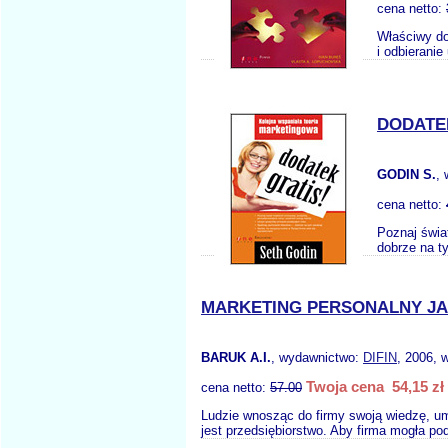
cena netto:
Właściwy do
i odbierani
DODATE
GODIN S.
,
cena netto:
Poznaj świa
dobrze na ty
MARKETING PERSONALNY JA
BARUK A.I.
, wydawnictwo:
DIFIN
, 2006, 
Twoja cena 54,15 zł
cena netto:
57.00
Ludzie wnosząc do firmy swoją wiedzę, umi
jest przedsiębiorstwo. Aby firma mogła po