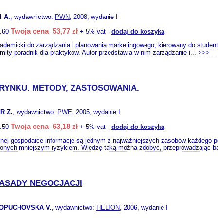
 A.
, wydawnictwo:
PWN
, 2008, wydanie I
Twoja cena 53,77 zł
.60
+ 5% vat -
dodaj do koszyka
ademicki do zarządzania i planowania marketingowego, kierowany do student
mity poradnik dla praktyków. Autor przedstawia w nim zarządzanie i...
>>>
RYNKU. METODY, ZASTOSOWANIA.
R Z.
, wydawnictwo:
PWE
, 2005, wydanie I
Twoja cena 63,18 zł
.50
+ 5% vat -
dodaj do koszyka
ej gospodarce informacje są jednym z najważniejszych zasobów każdego p
żonych mniejszym ryzykiem. Wiedzę taką można zdobyć, przeprowadzając bad
ZASADY NEGOCJACJI
LOPUCHOVSKA V.
, wydawnictwo:
HELION
, 2006, wydanie I