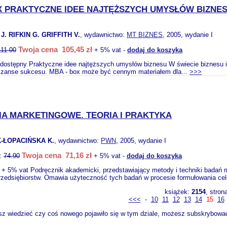
 PRAKTYCZNE IDEE NAJTĘŻSZYCH UMYSŁÓW BIZNE
. RIFKIN G. GRIFFITH V.
, wydawnictwo:
MT BIZNES
, 2005, wydanie I
Twoja cena 105,45 zł
111.00
+ 5% vat -
dodaj do koszyka
iedostępny Praktyczne idee najtęższych umysłów biznesu W świecie biznesu ide
szanse sukcesu. MBA - box może być cennym materiałem dla...
>>>
A MARKETINGOWE. TEORIA I PRAKTYKA
-ŁOPACIŃSKA K.
, wydawnictwo:
PWN
, 2005, wydanie I
Twoja cena 71,16 zł
o:
74.90
+ 5% vat -
dodaj do koszyka
o + 5% vat Podręcznik akademicki, przedstawiający metody i techniki bada
rzedsiębiorstw. Omawia użyteczność tych badań w procesie formułowania cel
książek:
2154
, stron
<<<
-
10
11
12
13
14
15
16
sz wiedzieć czy coś nowego pojawiło się w tym dziale, możesz subskrybować 