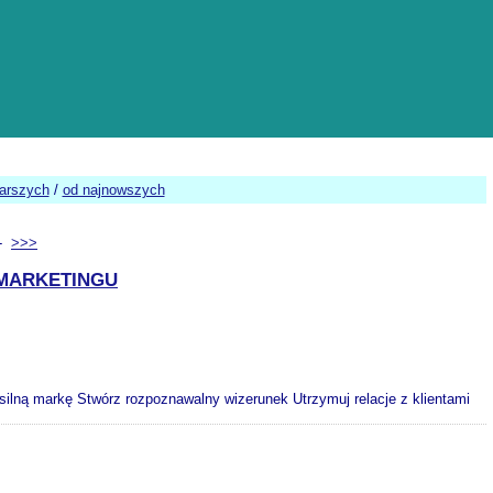
tarszych
/
od najnowszych
-
>>>
 MARKETINGU
silną markę Stwórz rozpoznawalny wizerunek Utrzymuj relacje z klientami