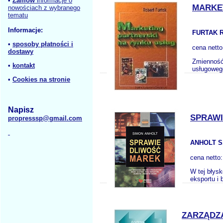
•
Zamów
informacje o
MARKE
nowościach z wybranego
tematu
Informacje:
FURTAK R
•
sposoby płatności i
cena nett
dostawy
Zmienność 
•
kontakt
usługowego
•
Cookies na stronie
Napisz
SPRAWI
propresssp@gmail.com
ANHOLT S
cena netto
W tej błysk
eksportu i
ZARZĄDZ