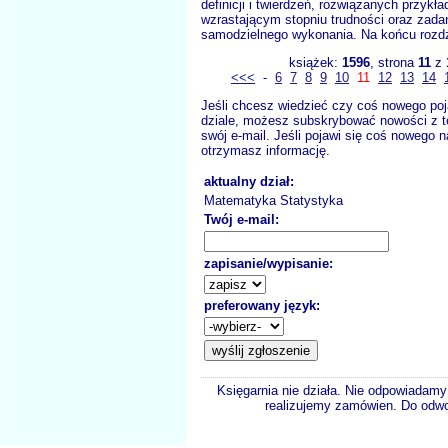
definicji i twierdzeń, rozwiązanych przykł
wzrastającym stopniu trudności oraz zada
samodzielnego wykonania. Na końcu rozdz
książek:
1596
, strona
11
z
<<<
-
6
7
8
9
10
11
12
13
14
Jeśli chcesz wiedzieć czy coś nowego poj
dziale, możesz subskrybować nowości z t
swój e-mail. Jeśli pojawi się coś nowego n
otrzymasz informację.
aktualny dział:
Matematyka Statystyka
Twój e-mail:
zapisanie/wypisanie:
preferowany język:
Księgarnia nie działa. Nie odpowiadamy 
realizujemy zamówien. Do odwol