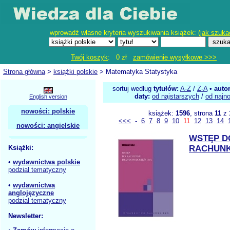
wprowadź własne kryteria wyszukiwania książek: (
jak szuka
Twój koszyk
: 0 zł
zamówienie wysyłkowe >>>
Strona główna
>
książki polskie
> Matematyka Statystyka
sortuj według
tytułów:
A-Z
/
Z-A
•
auto
daty:
od najstarszych
/
od najn
English version
nowości: polskie
książek:
1596
, strona
11
z
<<<
-
6
7
8
9
10
11
12
13
14
nowości: angielskie
WSTĘP D
Książki:
RACHUN
•
wydawnictwa polskie
podział tematyczny
•
wydawnictwa
anglojęzyczne
podział tematyczny
Newsletter: