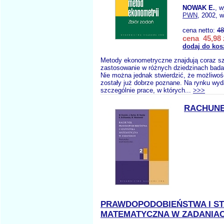
NOWAK E.
, 
PWN
, 2002, w
cena netto:
48
cena 45,98 
dodaj do kos
Metody ekonometryczne znajdują coraz s
zastosowanie w różnych dziedzinach bad
Nie można jednak stwierdzić, że możliwoś
zostały już dobrze poznane. Na rynku wy
szczególnie prace, w których...
>>>
RACHUN
PRAWDOPODOBIEŃSTWA I S
MATEMATYCZNA W ZADANIAC