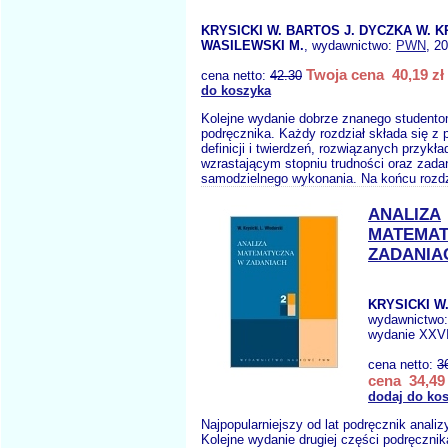
KRYSICKI W. BARTOS J. DYCZKA W. 
WASILEWSKI M.
, wydawnictwo:
PWN
, 2
Twoja cena 40,19 zł
cena netto:
42.30
do koszyka
Kolejne wydanie dobrze znanego student
podręcznika. Każdy rozdział składa się z
definicji i twierdzeń, rozwiązanych przykł
wzrastającym stopniu trudności oraz zada
samodzielnego wykonania. Na końcu rozdz
ANALIZA
MATEMAT
ZADANIAC
KRYSICKI W
wydawnictwo
wydanie XXVI
cena netto:
3
cena 34,49 
dodaj do ko
Najpopularniejszy od lat podręcznik anali
Kolejne wydanie drugiej części podręczni