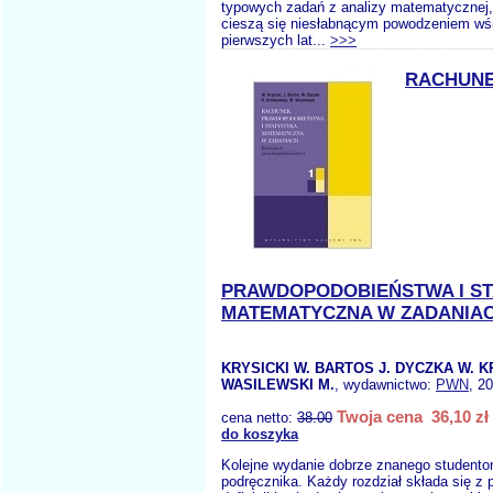
typowych zadań z analizy matematycznej, k
cieszą się niesłabnącym powodzeniem wś
pierwszych lat...
>>>
RACHUN
PRAWDOPODOBIEŃSTWA I S
MATEMATYCZNA W ZADANIAC
KRYSICKI W. BARTOS J. DYCZKA W. 
WASILEWSKI M.
, wydawnictwo:
PWN
, 2
Twoja cena 36,10 zł
cena netto:
38.00
do koszyka
Kolejne wydanie dobrze znanego student
podręcznika. Każdy rozdział składa się z