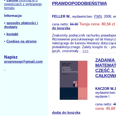
•
Zamów
informacje o
PRAWDOPODOBIEŃSTWA
nowościach z wybranego
tematu
Informacje:
FELLER W.
, wydawnictwo:
PWN
, 2008, w
•
sposoby płatności i
Twoja cena 80,56 zł
cena netto:
84.80
dostawy
do koszyka
•
kontakt
Znakomity podręcznik rachunku prawdopo
Wznowienie poszukiwanego od lat klasycz
•
Cookies na stronie
należącego do kanonu literatury dotyczące
probabilistycznego. Zalety książki to: - pr
język, zrozumiały...
>>>
Napisz
ZADANIA 
propresssp@gmail.com
MATEMAT
CZĘŚĆ 3.
CAŁKOWA
KACZOR W.J
wydawnictwo
wydanie I
cena netto:
4
cena 45,60 
dodaj do koszyka