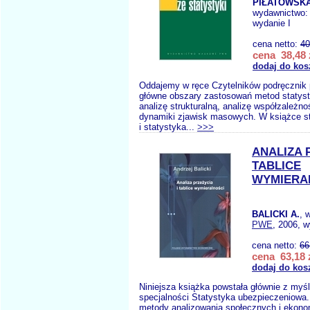
PIŁATOWSKA
wydawnictwo
wydanie I
cena netto:
40
cena 38,48 
dodaj do kos
Oddajemy w ręce Czytelników podręcznik 
główne obszary zastosowań metod statyst
analizę strukturalną, analizę współzależnoś
dynamiki zjawisk masowych. W książce s
i statystyka...
>>>
ANALIZA 
TABLICE
WYMIERA
BALICKI A.
, 
PWE
, 2006, w
cena netto:
66
cena 63,18 
dodaj do kos
Niniejsza książka powstała głównie z myś
specjalności Statystyka ubezpieczeniowa
metody analizowania społecznych i ekon