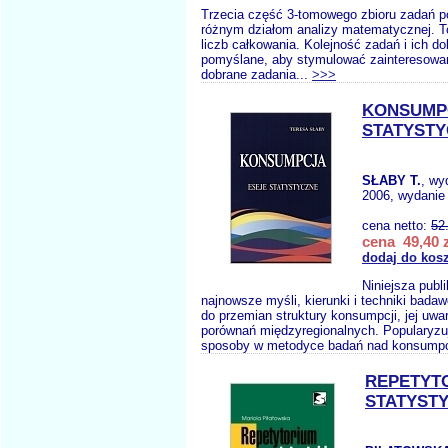
Trzecia część 3-tomowego zbioru zadań 
różnym działom analizy matematycznej. T
liczb całkowania. Kolejność zadań i ich do
pomyślane, aby stymulować zainteresowan
dobrane zadania...
>>>
KONSUMPC
STATYSTY
SŁABY T.
, wy
2006, wydanie 
cena netto:
52
cena 49,40 z
dodaj do kos
Niniejsza publ
najnowsze myśli, kierunki i techniki bada
do przemian struktury konsumpcji, jej uw
porównań międzyregionalnych. Popularyz
sposoby w metodyce badań nad konsumpcj
REPETYT
STATYSTY