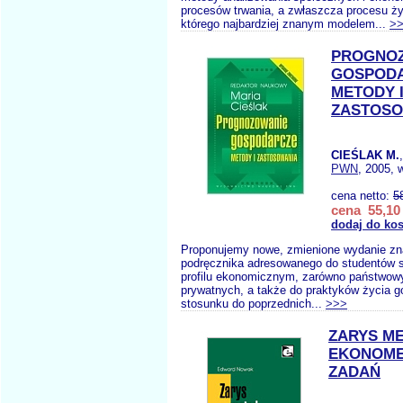
procesów trwania, a zwłaszcza procesu ży
którego najbardziej znanym modelem...
>
PROGNO
GOSPODA
METODY 
ZASTOSO
CIEŚLAK M.
PWN
, 2005, 
cena netto:
5
cena 55,10 
dodaj do ko
Proponujemy nowe, zmienione wydanie zna
podręcznika adresowanego do studentów 
profilu ekonomicznym, zarówno państwowy
prywatnych, a także do praktyków życia 
stosunku do poprzednich...
>>>
ZARYS M
EKONOMET
ZADAŃ