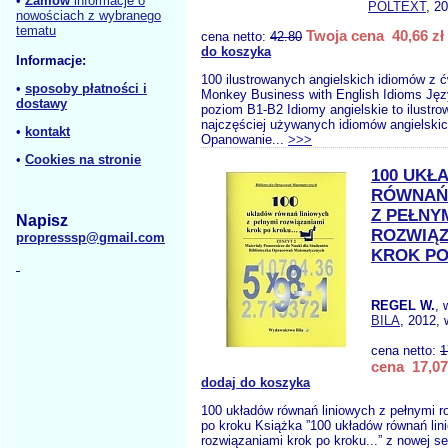
•
Zamów
informacje o
POLTEXT
, 2
nowościach z wybranego
tematu
Twoja cena 40,66 zł
cena netto:
42.80
do koszyka
Informacje:
100 ilustrowanych angielskich idiomów z 
•
sposoby płatności i
Monkey Business with English Idioms Języ
dostawy
poziom B1-B2 Idiomy angielskie to ilustro
najczęściej używanych idiomów angielskic
•
kontakt
Opanowanie...
>>>
•
Cookies na stronie
100 UKŁ
RÓWNAŃ
Z PEŁNY
Napisz
ROZWIĄZ
propresssp@gmail.com
KROK P
REGEL W.
, 
BILA
, 2012, 
cena netto:
1
cena 17,07
dodaj do koszyka
100 układów równań liniowych z pełnymi r
po kroku Książka ”100 układów równań lin
rozwiązaniami krok po kroku...” z nowej ser