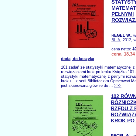
STATYSTY
MATEMAT
PEŁNYMI
ROZWIĄZ
REGEL W.
, 
BILA
, 2012, w
cena netto:
1
cena 18,34 
dodaj do koszyka
101 zadań ze statystyki matematycznej z
rozwiązaniami krok po kroku Książka 101
statystyki matematycznej z pełnymi rozwi
kroku... z serii Biblioteczka Opracowań 
jest skierowana głównie do ...
>>>
102 RÓW
RÓŻNICZ
RZĘDU Z 
ROZWIĄZ
KROK PO
REGEL W.
, 