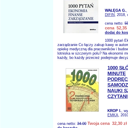
WAŁĘGA G.
,
DIFIN
, 2018, 
cena netto:
5
cena 52,35 
dodaj do ko
1000 pytań E
zarządzanie Co łączy zakup kawy w auto
opiekę medyczną dla pracowników i budow
lotniska w szczerym polu? Na ekonomii m
każdy, bo każdy przecież podejmuje decyz
1000 SŁ
MINUTĘ
PODRĘC
SAMODZ
NAUKI 
CZYTANI
KROP I.
, w
EMKA
, 201
Twoja cena 32,30 zł
cena netto:
34.00
do koszyka