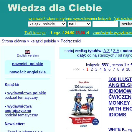
wprowadź własne kryteria wyszukiwania książek: (
jak szuka
Twój koszyk
:
1 egz. /
24.90
23,66
zł
zamówienie wysyłkow
Strona główna
>
książki polskie
> Podręczniki
sortuj według
tytułów:
A-Z
/
Z-A
•
auto
daty:
od najstarszych
/
od najn
English version
nowości: polskie
książek:
5531
, strona
1
z
<<<
-
1
2
3
4
5
6
7
8
9
10
nowości: angielskie
100 ILU
Książki:
ANGIELS
IDIOMÓW
•
wydawnictwa polskie
ĆWICZEN
podział tematyczny
MONKEY 
•
wydawnictwa
WITH EN
anglojęzyczne
IDIOMS
podział tematyczny
Newsletter:
WHITE K.
, w