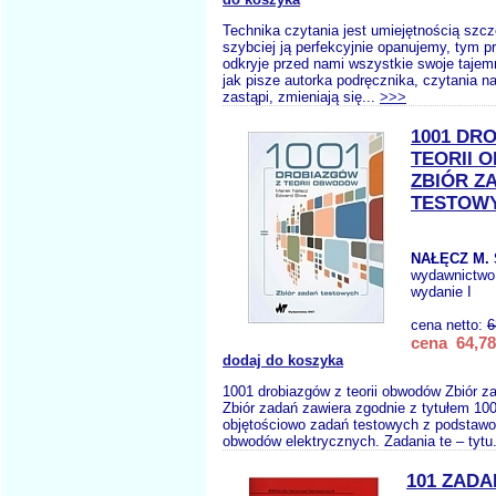
Technika czytania jest umiejętnością szcz
szybciej ją perfekcyjnie opanujemy, tym p
odkryje przed nami wszystkie swoje tajem
jak pisze autorka podręcznika, czytania na
zastąpi, zmieniają się...
>>>
1001 DR
TEORII
ZBIÓR Z
TESTOW
NAŁĘCZ M. 
wydawnictwo
wydanie I
cena netto:
6
cena 64,78
dodaj do koszyka
1001 drobiazgów z teorii obwodów Zbiór z
Zbiór zadań zawiera zgodnie z tytułem 100
objętościowo zadań testowych z podstawow
obwodów elektrycznych. Zadania te – tytu
101 ZADA