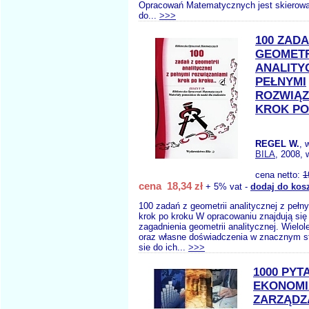
Opracowań Matematycznych jest skierowa
do...
>>>
100 ZADA
GEOMETR
ANALITY
PEŁNYMI
ROZWIĄZ
KROK PO
REGEL W.
, 
BILA
, 2008, 
cena netto:
1
cena 18,34 zł
+ 5% vat -
dodaj do kos
100 zadań z geometrii analitycznej z pełn
krok po kroku W opracowaniu znajdują się
zagadnienia geometrii analitycznej. Wielol
oraz własne doświadczenia w znacznym st
sie do ich...
>>>
1000 PYT
EKONOMI
ZARZĄDZ