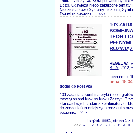
kroku... Zeszyt 30 BOM poświecony jest w 
Liczb. Odświeża nieco zakurzone tematy j
Niedziesiątkowe Systemy Liczenia, Symb
Dwumian Newtona, ...
>>>
103 ZADA
KOMBINA
TEORII 
PEŁNYMI
ROZWIĄZ
REGEL W.
, 
BILA
, 2012, 
cena netto:
1
cena 18,34 
dodaj do koszyka
103 zadania z kombinatoryki i teorii grafó
rozwiązaniami krok po kroku Zeszyt 17 za
standardowych zadań z kombinatoryki, któ
do zagadnień trudniejszych oraz dużo prz
poziomie...
>>>
książek:
5531
, strona
1
z
<<<
-
1
2
3
4
5
6
7
8
9
10