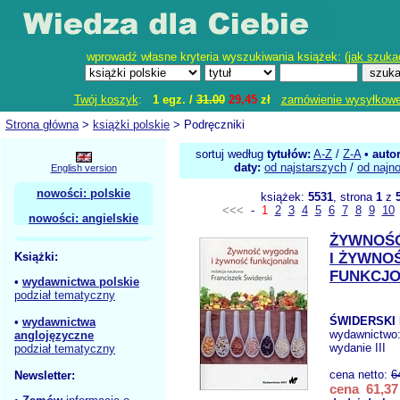
wprowadź własne kryteria wyszukiwania książek: (
jak szuka
Twój koszyk
:
1 egz. /
31.00
29,45
zł
zamówienie wysyłkow
Strona główna
>
książki polskie
> Podręczniki
sortuj według
tytułów:
A-Z
/
Z-A
•
auto
daty:
od najstarszych
/
od najn
English version
nowości: polskie
książek:
5531
, strona
1
z
<<<
-
1
2
3
4
5
6
7
8
9
10
nowości: angielskie
ŻYWNOŚ
Książki:
I ŻYWNO
FUNKCJ
•
wydawnictwa polskie
podział tematyczny
ŚWIDERSKI 
•
wydawnictwa
wydawnictwo
anglojęzyczne
wydanie III
podział tematyczny
cena netto:
6
Newsletter:
cena 61,37 