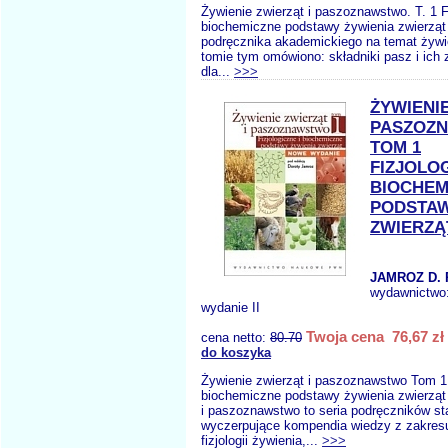
Żywienie zwierząt i paszoznawstwo. T. 1 Fi
biochemiczne podstawy żywienia zwierząt
podręcznika akademickiego na temat żywi
tomie tym omówiono: składniki pasz i ich
dla...
>>>
ŻYWIENIE
PASZOZ
TOM 1
FIZJOLOG
BIOCHEM
PODSTAW
ZWIERZĄ
JAMROZ D. 
wydawnictwo
wydanie II
Twoja cena 76,67 zł
cena netto:
80.70
do koszyka
Żywienie zwierząt i paszoznawstwo Tom 1 
biochemiczne podstawy żywienia zwierząt
i paszoznawstwo to seria podręczników s
wyczerpujące kompendia wiedzy z zakresu
fizjologii żywienia,...
>>>