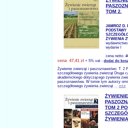
ŻYWIENIE
PASZOZ
TOM 2.
JAMROZ D. 
PODSTAWY
SZCZEGÓŁ
ŻYWIENIA 
wydawnictwo
wydanie I
cena netto:
4
cena 47,41 zł
+ 5% vat -
dodaj do kos
Żywienie zwierząt i paszoznawstwo. T. 2
szczegółowego żywienia zwierząt Druga c
akademickiego dotyczącego żywienia zwie
paszoznawstwa. W tomie tym autorzy omó
szczegółowego żywienia zwierząt ...
>>>
ŻYWIENIE
PASZOZ
TOM 2 P
SZCZEG
ŻYWIENIA