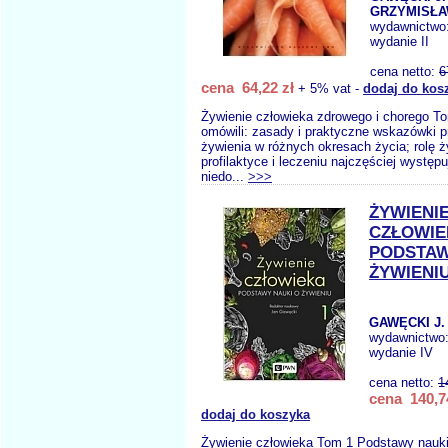
GRZYMISŁA
wydawnictwo
wydanie II
cena netto:
6
cena 64,22 zł
+ 5% vat -
dodaj do kos
Żywienie człowieka zdrowego i chorego T
omówili: zasady i praktyczne wskazówki 
żywienia w różnych okresach życia; rolę ż
profilaktyce i leczeniu najczęściej występ
niedo...
>>>
ŻYWIENI
CZŁOWIE
PODSTAW
ŻYWIENI
GAWĘCKI J.
wydawnictwo
wydanie IV
cena netto:
1
cena 140,7
dodaj do koszyka
Żywienie człowieka Tom 1 Podstawy nauki