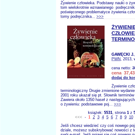
Żywienie człowieka. Podstawy nauki o żyw
tom wielokrotnie wznawianego podręczni
poświęconego problematyce żywienia czło
tomy podręcznika...
>>>
ŻYWIENI
CZŁOWIE
TERMINO
GAWĘCKI J.
PWN
, 2013, 
cena netto:
3
cena 37,43
dodaj do ko
Żywienie czł
terminologiczny Drugie zmienione wydanie
2001 roku ukazał się pt. Słownik terminó
Zawiera około 1350 haseł z następującyc
o żywieniu: podstawowe poj...
>>>
książek:
5531
, strona
1
z
<<<
-
1
2
3
4
5
6
7
8
9
10
Jeśli chcesz wiedzieć czy coś nowego poj
dziale, możesz subskrybować nowości z t
swój e-mail. Jeśli pojawi się coś nowego n