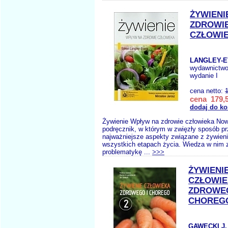
ŻYWIENI
ZDROWI
CZŁOWI
LANGLEY-E
wydawnictw
wydanie I
cena netto:
cena 179,5
dodaj do ko
Żywienie Wpływ na zdrowie człowieka No
podręcznik, w którym w zwięzły sposób p
najważniejsze aspekty związane z żywien
wszystkich etapach życia. Wiedza w nim 
problematykę ...
>>>
ŻYWIENI
CZŁOWI
ZDROWEG
CHOREGO
GAWĘCKI J.