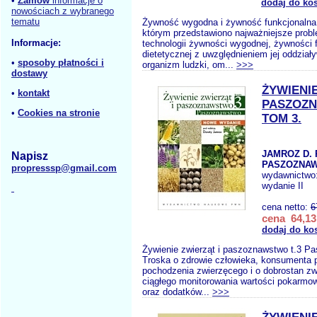
•
Zamów
informacje o
dodaj do ko
nowościach z wybranego
tematu
Żywność wygodna i żywność funkcjonalna
którym przedstawiono najważniejsze probl
Informacje:
technologii żywności wygodnej, żywności f
dietetycznej z uwzględnieniem jej oddział
•
sposoby płatności i
organizm ludzki, om...
>>>
dostawy
ŻYWIENIE
•
kontakt
PASZOZ
•
Cookies na stronie
TOM 3.
JAMROZ D. 
Napisz
PASZOZNA
propresssp@gmail.com
wydawnictwo
wydanie II
cena netto:
6
cena 64,13
dodaj do ko
Żywienie zwierząt i paszoznawstwo t.3 P
Troska o zdrowie człowieka, konsumenta 
pochodzenia zwierzęcego i o dobrostan z
ciągłego monitorowania wartości pokarmow
oraz dodatków...
>>>