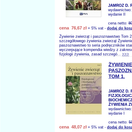
JAMROZ D. 
wydawnictwo
wydanie II
cena netto:
8
cena 76,67 zł
+ 5% vat -
dodaj do kos
Żywienie zwierząt i paszoznawstwo Tom 
szczegółowego żywienia zwierząt Żywienie
paszoznawstwo to seria podręczników st
wyczerpujące kompendia wiedzy z zakresu
fizjologii żywienia, zasad szczegó...
>>>
ŻYWIENIE
PASZOZ
TOM 1.
JAMROZ D. 
FIZJOLOGIC
BIOCHEMIC
ŻYWIENIA Z
wydawnictwo
wydanie I
cena netto:
5
cena 48,07 zł
+ 5% vat -
dodaj do kos