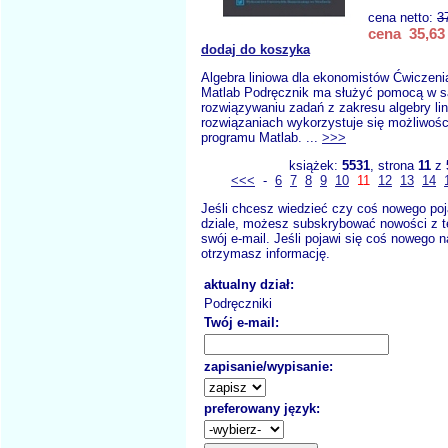
cena netto:
3
cena 35,63 
dodaj do koszyka
Algebra liniowa dla ekonomistów Ćwiczen
Matlab Podręcznik ma służyć pomocą w 
rozwiązywaniu zadań z zakresu algebry li
rozwiązaniach wykorzystuje się możliwośc
programu Matlab. ...
>>>
książek:
5531
, strona
11
z
<<<
-
6
7
8
9
10
11
12
13
14
Jeśli chcesz wiedzieć czy coś nowego poj
dziale, możesz subskrybować nowości z t
swój e-mail. Jeśli pojawi się coś nowego n
otrzymasz informację.
aktualny dział:
Podręczniki
Twój e-mail:
zapisanie/wypisanie:
preferowany język: