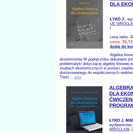
DLA EK
ŁYKO J.
, wy
UE WROCŁ
I
cena netto:
3
cena 35,72
dodaj do ko
Algebra linio
ekonomistów W podręczniku dokonano pró
problematyki dotyczącej algebry liniowej 
studiach ekonomicznych w postaci zwarte
dostosowanego do współczesnych realiów
Treść...
>>>
ALGEBRA
DLA EKO
ĆWICZENI
PROGRA
ŁYKO J. MAC
wydawnictwo
WROCŁAW
, 