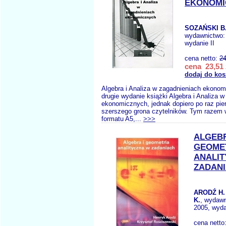
EKONOMI
SOZAŃSKI B.
wydawnictwo
wydanie II
cena netto:
24
cena 23,51 
dodaj do kos
Algebra i Analiza w zagadnieniach ekonom
drugie wydanie książki Algebra i Analiza 
ekonomicznych, jednak dopiero po raz pie
szerszego grona czytelników. Tym razem w
formatu A5,...
>>>
ALGEBR
GEOME
ANALIT
ZADAN
ARODŹ H.
K.
, wydaw
2005, wyda
cena netto