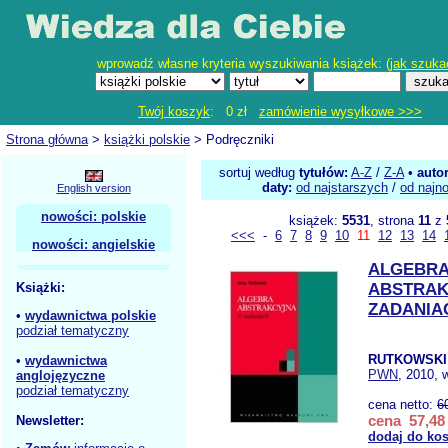
wprowadź własne kryteria wyszukiwania książek: (
jak szuka
Twój koszyk
: 0 zł
zamówienie wysyłkowe >>>
Strona główna
>
książki polskie
> Podręczniki
sortuj według
tytułów:
A-Z
/
Z-A
•
auto
daty:
od najstarszych
/
od najn
English version
nowości: polskie
książek:
5531
, strona
11
z
<<<
-
6
7
8
9
10
11
12
13
14
nowości: angielskie
ALGEBR
Książki:
ABSTRAK
ZADANIA
•
wydawnictwa polskie
podział tematyczny
RUTKOWSKI 
•
wydawnictwa
PWN
, 2010, 
anglojęzyczne
podział tematyczny
cena netto:
6
cena 57,48 
Newsletter:
dodaj do ko