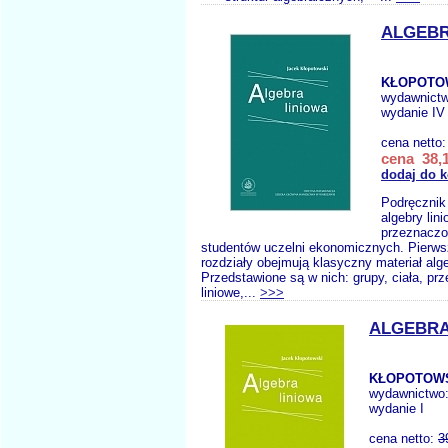
ALGEBR
KŁOPOTOW
wydawnict
wydanie IV
cena netto
cena 38,1
dodaj do 
Podręcznik
algebry lin
przeznaczo
studentów uczelni ekonomicznych. Pierws
rozdziały obejmują klasyczny materiał alge
Przedstawione są w nich: grupy, ciała, prz
liniowe,...
>>>
ALGEBRA
KŁOPOTOWS
wydawnictwo
wydanie I
cena netto:
3