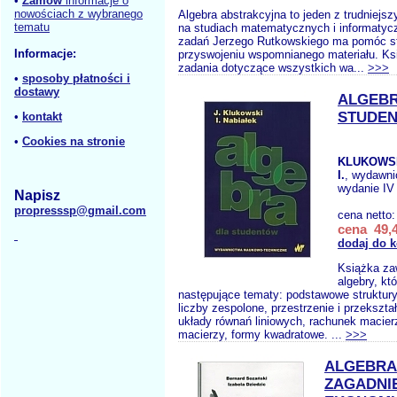
•
Zamów
informacje o
nowościach z wybranego
Algebra abstrakcyjna to jeden z trudniejs
tematu
na studiach matematycznych i informatyc
zadań Jerzego Rutkowskiego ma pomóc s
Informacje:
przyswojeniu wspomnianego materiału. Ks
zadania dotyczące wszystkich wa...
>>>
•
sposoby płatności i
dostawy
ALGEBR
STUDE
•
kontakt
•
Cookies na stronie
KLUKOWSK
I.
, wydawn
wydanie IV
Napisz
propresssp@gmail.com
cena netto
cena 49,4
dodaj do 
Książka za
algebry, kt
następujące tematy: podstawowe struktury
liczby zespolone, przestrzenie i przekształ
układy równań liniowych, rachunek macierz
macierzy, formy kwadratowe. ...
>>>
ALGEBRA 
ZAGADNI