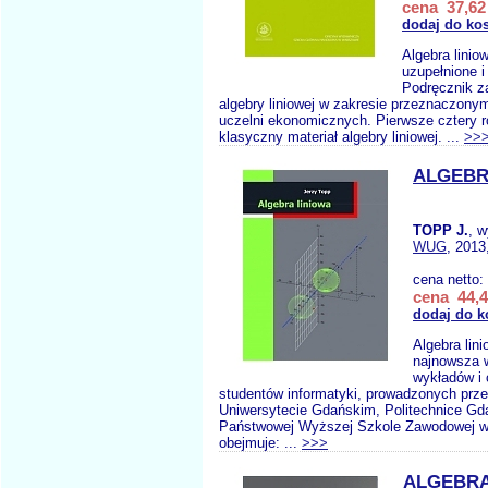
cena 37,62 
dodaj do ko
Algebra lini
uzupełnione i
Podręcznik z
algebry liniowej w zakresie przeznaczony
uczelni ekonomicznych. Pierwsze cztery r
klasyczny materiał algebry liniowej. ...
>>
ALGEBR
TOPP J.
, 
WUG
, 2013
cena netto:
cena 44,4
dodaj do k
Algebra lini
najnowsza 
wykładów i 
studentów informatyki, prowadzonych prze
Uniwersytecie Gdańskim, Politechnice Gda
Państwowej Wyższej Szkole Zawodowej w 
obejmuje: ...
>>>
ALGEBRA