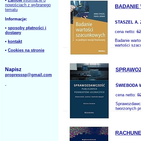
•
Zamów
informacje o
nowościach z wybranego
BADANIE
tematu
Informacje:
STASZEL A. 
•
sposoby płatności i
cena netto:
62
dostawy
Badanie warto
•
kontakt
wartości szac
•
Cookies na stronie
Napisz
SPRAWOZ
propresssp@gmail.com
ŚWIEBODA 
cena netto:
9
Sprawozdawczo
tworzonych pr
RACHUNE