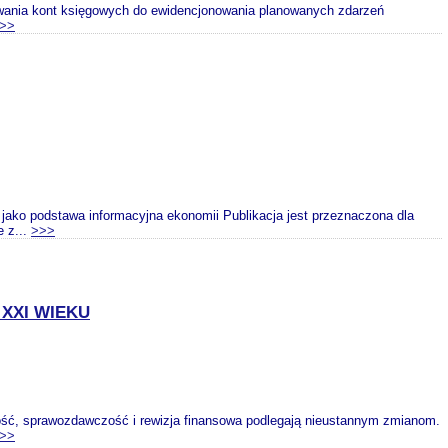
owania kont księgowych do ewidencjonowania planowanych zdarzeń
>>
ko podstawa informacyjna ekonomii Publikacja jest przeznaczona dla
e z...
>>>
XXI WIEKU
ć, sprawozdawczość i rewizja finansowa podlegają nieustannym zmianom.
>>