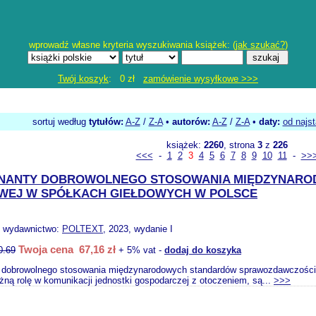
wprowadź własne kryteria wyszukiwania książek: (
jak szukać?
)
Twój koszyk
: 0 zł
zamówienie wysyłkowe >>>
sortuj według
tytułów:
A-Z
/
Z-A
•
autorów:
A-Z
/
Z-A
•
daty:
od najs
książek:
2260
, strona
3
z
226
<<<
-
1
2
3
4
5
6
7
8
9
10
11
-
>>
INANTY DOBROWOLNEGO STOSOWANIA MIĘDZYNAR
WEJ W SPÓŁKACH GIEŁDOWYCH W POLSCE
, wydawnictwo:
POLTEXT
, 2023, wydanie I
Twoja cena 67,16 zł
0.69
+ 5% vat -
dodaj do koszyka
 dobrowolnego stosowania międzynarodowych standardów sprawozdawczości 
ną rolę w komunikacji jednostki gospodarczej z otoczeniem, są...
>>>