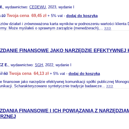
M.
, wydawnictwo:
CEDEWU
, 2023, wydanie I
Twoja cena 69,45 zł
.10
+ 5% vat -
dodaj do koszyka
tów działań i zrównoważona karta wyników w podnoszeniu wartości klienta D
irmy. Może myślałeś o sprawnym zarządzie (menedżerach),...
>>>
DANIE FINANSOWE JAKO NARZĘDZIE EFEKTYWNEJ K
Z E.
, wydawnictwo:
SGH
, 2022, wydanie I
Twoja cena 64,13 zł
67.50
+ 5% vat -
dodaj do koszyka
 finansowe jako narzędzie efektywnej komunikacji spółki publicznej Monograf
nikacji. Scharakteryzowano syntetycznie tradycje badawcze...
>>>
DANIA FINANSOWE I ICH POWIĄZANIA Z NARZĘDZIA
RZNEJ