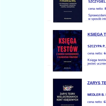
SZCZYGIEL
cena netto:
Sprawozdania
w sposób int
KSIĘGA 
SZCZYPA P.
cena netto:
6
Księga testó
jesteś uczni
ZARYS T
WEDLER B. 
cena netto:
6