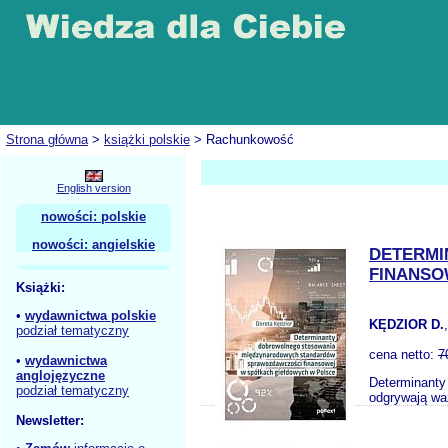
Strona główna
>
książki polskie
> Rachunkowość
English version
nowości: polskie
nowości: angielskie
DETERM
FINANSO
Książki:
•
wydawnictwa polskie
KĘDZIOR D.
podział tematyczny
cena netto:
7
•
wydawnictwa
anglojęzyczne
Determinanty
podział tematyczny
odgrywają waż
Newsletter: