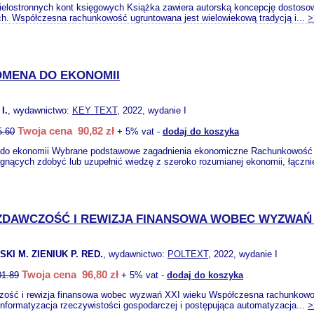
 wielostronnych kont księgowych Książka zawiera autorską koncepcję dostos
h. Współczesna rachunkowość ugruntowana jest wielowiekową tradycją i...
>
MENA DO EKONOMII
I.
, wydawnictwo:
KEY TEXT
, 2022, wydanie I
Twoja cena 90,82 zł
5.60
+ 5% vat -
dodaj do koszyka
do ekonomii Wybrane podstawowe zagadnienia ekonomiczne Rachunkowość ja
gnących zdobyć lub uzupełnić wiedzę z szeroko rozumianej ekonomii, łączni
DAWCZOŚĆ I REWIZJA FINANSOWA WOBEC WYZWAŃ 
I M. ZIENIUK P. RED.
, wydawnictwo:
POLTEXT
, 2022, wydanie I
Twoja cena 96,80 zł
01.89
+ 5% vat -
dodaj do koszyka
ość i rewizja finansowa wobec wyzwań XXI wieku Współczesna rachunkowoś
formatyzacja rzeczywistości gospodarczej i postępująca automatyzacja...
>