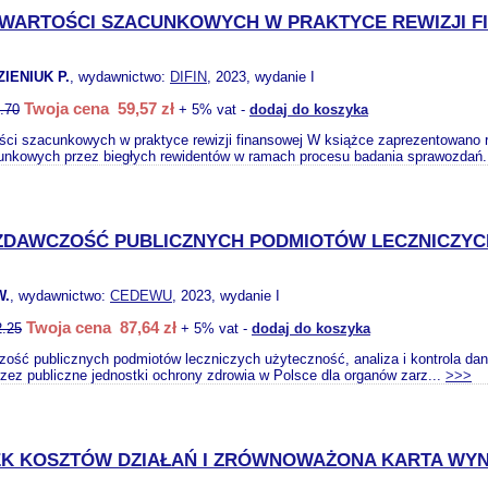
 WARTOŚCI SZACUNKOWYCH W PRAKTYCE REWIZJI 
ZIENIUK P.
, wydawnictwo:
DIFIN
, 2023, wydanie I
Twoja cena 59,57 zł
.70
+ 5% vat -
dodaj do koszyka
ści szacunkowych w praktyce rewizji finansowej W książce zaprezentowano r
unkowych przez biegłych rewidentów w ramach procesu badania sprawozdań.
DAWCZOŚĆ PUBLICZNYCH PODMIOTÓW LECZNICZYCH
W.
, wydawnictwo:
CEDEWU
, 2023, wydanie I
Twoja cena 87,64 zł
2.25
+ 5% vat -
dodaj do koszyka
ść publicznych podmiotów leczniczych użyteczność, analiza i kontrola dan
zez publiczne jednostki ochrony zdrowia w Polsce dla organów zarz...
>>>
K KOSZTÓW DZIAŁAŃ I ZRÓWNOWAŻONA KARTA WYN