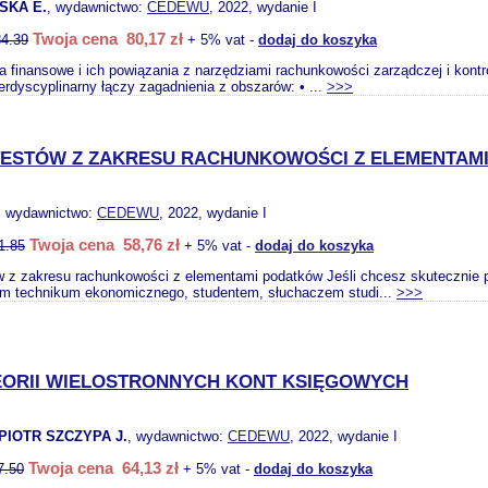
SKA E.
, wydawnictwo:
CEDEWU
, 2022, wydanie I
Twoja cena 80,17 zł
84.39
+ 5% vat -
dodaj do koszyka
 finansowe i ich powiązania z narzędziami rachunkowości zarządczej i kont
erdyscyplinarny łączy zagadnienia z obszarów: • ...
>>>
TESTÓW Z ZAKRESU RACHUNKOWOŚCI Z ELEMENTAM
, wydawnictwo:
CEDEWU
, 2022, wydanie I
Twoja cena 58,76 zł
1.85
+ 5% vat -
dodaj do koszyka
w z zakresu rachunkowości z elementami podatków Jeśli chcesz skutecznie po
em technikum ekonomicznego, studentem, słuchaczem studi...
>>>
EORII WIELOSTRONNYCH KONT KSIĘGOWYCH
PIOTR SZCZYPA J.
, wydawnictwo:
CEDEWU
, 2022, wydanie I
Twoja cena 64,13 zł
7.50
+ 5% vat -
dodaj do koszyka