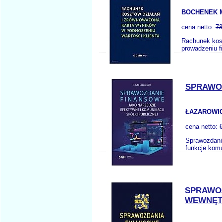
BOCHENEK 
cena netto:
73
Rachunek kosz
prowadzeniu f
SPRAWOZ
ŁAZAROWIC
cena netto:
Sprawozdanie
funkcje komu
SPRAWOZ
WEWNĘT