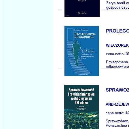
Zarys teorii
gospodarczyc
PROLEGO
WIECZOREK 
cena netto:
9
Prolegomena 
odbiorców pra
SPRAWOZ
ANDRZEJEWSK
cena netto:
1
Sprawozdawcz
Powszechna in